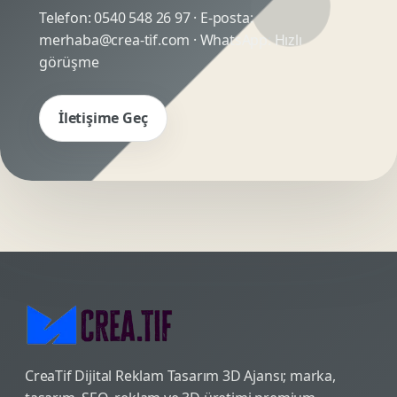
Telefon:
0540 548 26 97
· E-posta:
merhaba@crea-tif.com
· WhatsApp:
Hızlı
görüşme
İletişime Geç
CreaTif Dijital Reklam Tasarım 3D Ajansı; marka,