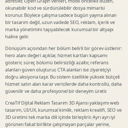
adresler, Open Graph verileri, mobil öncelikli düzen,
okunabilir kod ve sürdürülebilir dosya mimarisi
korunur. Böylece çalışma sadece bugün yayına alınan
bir tasarım değil, uzun vadede SEO, reklam, içerik ve
marka yönetimini taşıyabilecek kurumsal bir altyapı
haline gelir.
Dönüşüm açısından her bölüm belirli bir görev üstlenir:
hero alanı değeri açıklar, hizmet kartları kapsamı
gösterir, süreç bölümü belirsizliği azaltır, referans
alanları güven oluşturur, CTA alanları ise ziyaretçiyi
doğru aksiyona taşır. Bu sistem özellikle yüksek bütçeli
hizmet satın alan karar vericilerde daha kontrollü, daha
güvenilir ve daha profesyonel bir deneyim üretir.
CreaTif Dijital Reklam Tasarım 3D Ajansı yaklaşımı web
tasarım, UI/UX, kurumsal kimlik, reklam kreatifi, SEO ve
3D üretimi tek marka dili içinde birleştirir. Ayrı ayrı iyi
görünen fakat birlikte çalışmayan parçalar yerine,