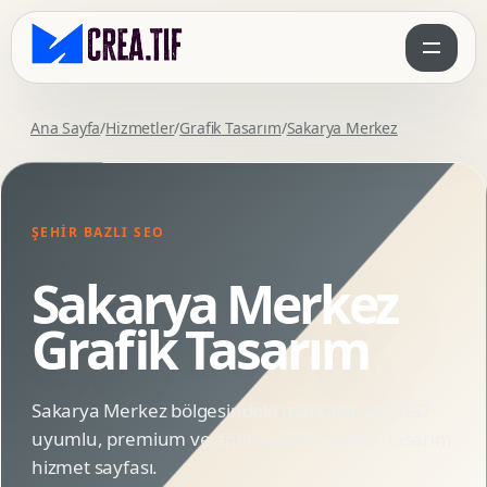
Ana Sayfa
/
Hizmetler
/
Grafik Tasarım
/
Sakarya Merkez
ŞEHIR BAZLI SEO
Sakarya Merkez
Grafik Tasarım
Sakarya Merkez bölgesindeki markalar için SEO
uyumlu, premium ve animasyonlu Grafik Tasarım
hizmet sayfası.