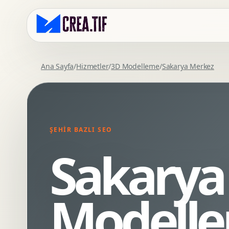
Ana Sayfa
/
Hizmetler
/
3D Modelleme
/
Sakarya Merkez
Kurumsal Web Tasarim
Eticaret Arayuz Tasarimi
Premium Web Tasarim
Saas UI Tasarimi
Mobil Uyumlu Web Tasarim
Mobil Uygulama Arayuz Tasarimi
ŞEHIR BAZLI SEO
SEO Uyumlu Web Tasarim
UX Arastirma
Sakarya
Wordpress Web Tasarim
Tasarim Sistemi
Webflow Web Tasarim
Prototip Tasarimi
Framer Web Tasarim
Dashboard UI Tasarimi
Modell
Kurumsal Site Yenileme
Conversion UX Optimizasyonu