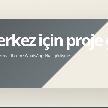
rkez için proje
rea-tif.com
· WhatsApp:
Hızlı görüşme