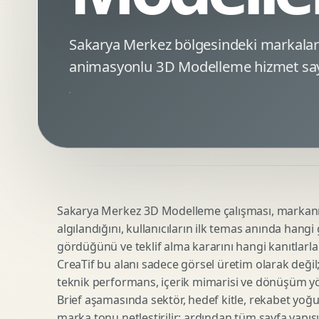
Minimal Logo Tasarimi
Google Ads Reklam Tasarimi
Premium Logo Tasarimi
Meta Ads Reklam Tasarimi
Sakarya Merkez bölgesindeki markalar
Amblem Tasarimi
Kampanya Stratejisi
animasyonlu 3D Modelleme hizmet say
Logo Revizyonu
Performans Reklam Kreatifleri
Tipografik Logo Tasarimi
Youtube Reklam Kreatifi
Maskot Logo Tasarimi
Linkedin Reklam Kreatifi
Startup Logo Tasarimi
Display Banner Tasarimi
Kurumsal Logo Yenileme
Remarketing Kreatifleri
Sakarya Merkez 3D Modelleme çalışması, markanın d
Teknik SEO
Urun Gorsellestirme
algılandığını, kullanıcıların ilk temas anında hangi
Yerel SEO
3D Reklam Gorseli
gördüğünü ve teklif alma kararını hangi kanıtlarla
Icerik SEO
Cgi Kampanya Gorseli
CreaTif bu alanı sadece görsel üretim olarak değil; st
SEO Denetimi
Motion 3D
teknik performans, içerik mimarisi ve dönüşüm yönet
E Ticaret SEO
3D Karakter Tasarimi
Brief aşamasında sektör, hedef kitle, rekabet yoğu
marka tonu netleştirilir; ardından tüm sayfa yapısı
Uluslararasi SEO
3D Stand Tasarimi