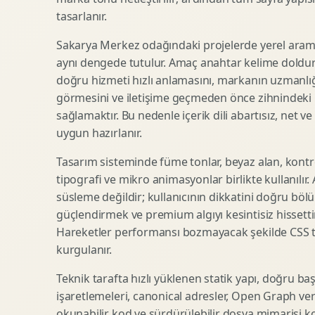
tasarlanır.
SEO Icerik Stratejisi
3D Sosyal Medya Gorseli
Schema Markup Optimizasyonu
3D Lansman Filmi
Sakarya Merkez odağındaki projelerde yerel arama
aynı dengede tutulur. Amaç anahtar kelime doldur
doğru hizmeti hızlı anlamasını, markanın uzmanlığ
görmesini ve iletişime geçmeden önce zihnindeki r
Premium Ambalaj Tasarimi
Afis Tasarimi
sağlamaktır. Bu nedenle içerik dili abartısız, net ve
Etiket Tasarimi
Brosur Tasarimi
uygun hazırlanır.
Kutu Tasarimi
Sosyal Medya Gorsel Tasarimi
Raf Gorunurlugu
Sunum Tasarimi
Tasarım sisteminde füme tonlar, beyaz alan, kontr
tipografi ve mikro animasyonlar birlikte kullanılır
Gida Ambalaj Tasarimi
Katalog Tasarimi
süsleme değildir; kullanıcının dikkatini doğru böl
Kozmetik Ambalaj Tasarimi
Infografik Tasarimi
güçlendirmek ve premium algıyı kesintisiz hissettir
E Ticaret Kutu Tasarimi
Fuaye Gorsel Tasarimi
Hareketler performansı bozmayacak şekilde CSS taba
Ambalaj Mockup Tasarimi
Kurumsal Ilan Tasarimi
kurgulanır.
Teknik tarafta hızlı yüklenen statik yapı, doğru ba
işaretlemeleri, canonical adresler, Open Graph veri
Shopify Tasarim
Lead Generation Landing Page
okunabilir kod ve sürdürülebilir dosya mimarisi k