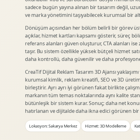
Woocommerce Tasarim
Reklam Landing Page
sadece bugün yayına alınan bir tasarım değil, uzu
Eticaret UX Optimizasyonu
Urun Lansman Sayfasi
ve marka yönetimini taşıyabilecek kurumsal bir alty
Urun Sayfasi Tasarimi
Ab Test Arayuzu
Dönüşüm açısından her bölüm belirli bir görev üst
Kategori Sayfasi Tasarimi
Webinar Landing Page
açıklar, hizmet kartları kapsamı gösterir, süreç bölü
Sepet Odeme UX
App Landing Page
referans alanları güven oluşturur, CTA alanları ise
Pazaryeri Marka Magazasi
Form Optimizasyonu
taşır. Bu sistem özellikle yüksek bütçeli hizmet sat
Eticaret SEO Altyapisi
Sales Page Tasarimi
daha kontrollü, daha güvenilir ve daha profesyonel
CreaTif Dijital Reklam Tasarım 3D Ajansı yaklaşımı
kurumsal kimlik, reklam kreatifi, SEO ve 3D üretimi
Logo Animasyonu
Webgl Deneyim Tasarimi
birleştirir. Ayrı ayrı iyi görünen fakat birlikte çalı
Mikro Animasyon Tasarimi
Interaktif Kampanya
markanın tüm temas noktalarında aynı kalite stand
Reklam Motion Video
AI Gorsel Konsept
bütünleşik bir sistem kurar. Sonuç; daha net kon
Arayuz Animasyonu
No Code Prototip
hatırlanan ve dijitalde daha ikna edici görünen bi
Lottie Animasyon
3D Web Deneyimi
Lokasyon: Sakarya Merkez
Hizmet: 3D Modelleme
Kat
Sosyal Medya Motion
Veri Gorsellestirme
Urun Tanitim Animasyonu
Dinamik Landing Page