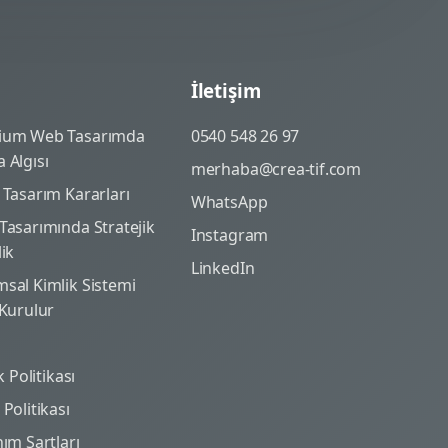
İletişim
ium Web Tasarımda
0540 548 26 97
 Algısı
merhaba@crea-tif.com
 Tasarım Kararları
WhatsApp
Tasarımında Stratejik
Instagram
lik
LinkedIn
sal Kimlik Sistemi
 Kurulur
ik Politikası
Politikası
nım Şartları