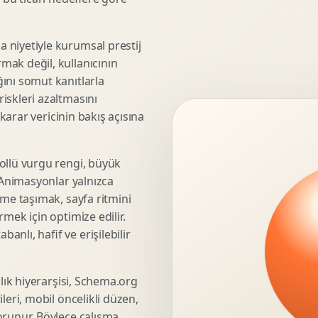
3D Render Alma
Teknik Modelleme
 niyetiyle kurumsal prestij
mak değil, kullanıcının
ını somut kanıtlarla
iskleri azaltmasını
Marka Stratejisi
 karar vericinin bakış açısına
Marka Konumlandirma
Isimlendirme
Rekabet Analizi
ollü vurgu rengi, büyük
. Animasyonlar yalnızca
Hedef Kitle Analizi
üme taşımak, sayfa ritmini
Marka Mimarisi
mek için optimize edilir.
Deger Onerisi Tasarimi
nlı, hafif ve erişilebilir
Pazara Giris Stratejisi
şlık hiyerarşisi, Schema.org
leri, mobil öncelikli düzen,
Display Banner Tasarimi
orunur. Böylece çalışma