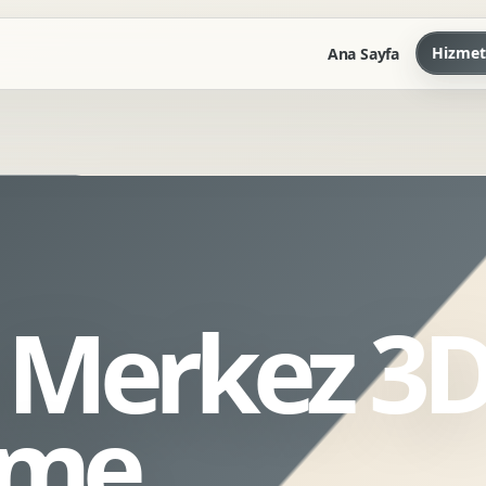
Hizmet
Ana Sayfa
Marka Kilavuzu
Kartvizit Antetli Tasarimi
Kurumsal Sunum Tasarimi
Brand Guidelines
 Merkez 3
Gorsel Dil Tasarimi
Kurumsal Dokuman Tasarimi
Ofis Ici Gorsel Kimlik
eme
Kurumsal Katalog Tasarimi