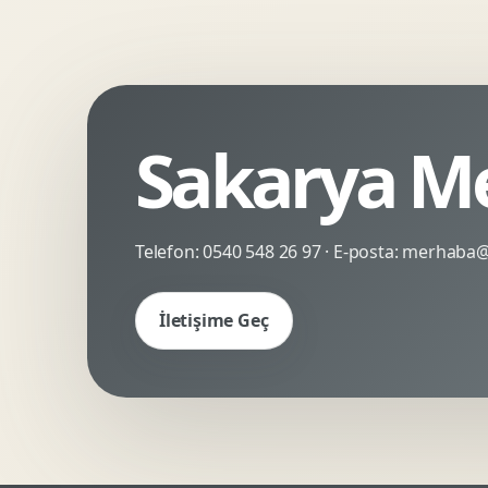
Kinetik Tipografi
Deneyimsel Mikrosite
Sakarya Me
Telefon:
0540 548 26 97
· E-posta:
merhaba@c
İletişime Geç