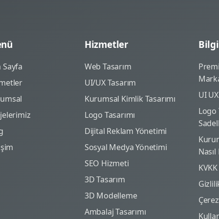
nü
Hizmetler
Bilgi
 Sayfa
Web Tasarım
Prem
Marka
metler
UI/UX Tasarım
UI UX
rumsal
Kurumsal Kimlik Tasarımı
Logo 
jelerimiz
Logo Tasarımı
Sadel
g
Dijital Reklam Yönetimi
Kurum
tişim
Sosyal Medya Yönetimi
Nasıl
SEO Hizmeti
KVKK
3D Tasarım
Gizlil
3D Modelleme
Çerez 
Ambalaj Tasarımı
Kulla