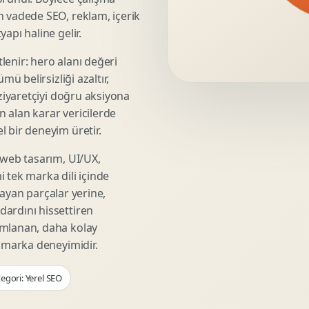
Video Reklam Kreatifi
n vadede SEO, reklam, içerik
Outdoor Reklam Tasarimi
apı haline gelir.
Kampanya Kimligi
lenir: hero alanı değeri
Performans Kreatif Seti
mü belirsizliği azaltır,
Story Reklam Tasarimi
 ziyaretçiyi doğru aksiyona
Statik Reklam Gorseli
ın alan karar vericilerde
Motion Banner Tasarimi
 bir deneyim üretir.
 web tasarım, UI/UX,
 tek marka dili içinde
şmayan parçalar yerine,
ardını hissettiren
umlanan, daha kolay
r marka deneyimidir.
egori: Yerel SEO