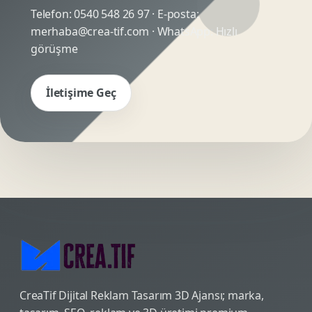
Telefon:
0540 548 26 97
· E-posta:
merhaba@crea-tif.com
· WhatsApp:
Hızlı
görüşme
İletişime Geç
CreaTif Dijital Reklam Tasarım 3D Ajansı; marka,