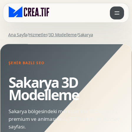
Ana Sayfa
/
Hizmetler
/
3D Modelleme
/
Sakarya
ŞEHIR BAZLI SEO
Sakarya 3D
Modelleme
Sakarya bölgesindeki markalar için SEO uyumlu,
premium ve animasyonlu 3D Modelleme hizmet
sayfası.