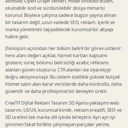
adresler, Open Graph verileri, mobil öncelikli düzen,
okunabilir kod ve sürdürülebilir dosya mimarisi
korunur. Böylece çalışma sadece bugün yayına alınan
bir tasarım değil, uzun vadede SEO, reklam, içerik ve
marka yönetimini taşıyabilecek kurumsal bir altyapı
haline gelir.
Dönüşüm açısından her bölüm belirli bir görev üstlenir:
hero alanı değeri açıklar, hizmet kartları kapsamı
gösterir, süreç bölümü belirsizliği azaltır, referans
alanları güven oluşturur, CTA alanları ise ziyaretçiyi
doğru aksiyona taşır. Bu sistem özellikle yüksek bütçeli
hizmet satın alan karar vericilerde daha kontrollü, daha
güvenilir ve daha profesyonel bir deneyim üretir.
CreaTif Dijital Reklam Tasarım 3D Ajansı yaklaşımı web
tasarım, UI/UX, kurumsal kimlik, reklam kreatifi, SEO ve
3D üretimi tek marka dili içinde birleştirir. Ayrı ayrı iyi
görünen fakat birlikte çalışmayan parçalar yerine,