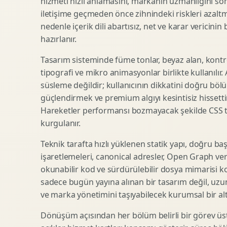
hizmeti hızlı anlamasını, markanın uzmanlığını so
iletişime geçmeden önce zihnindeki riskleri azaltm
SEO Icerik Stratejisi
3D Sosyal Medya Gorseli
nedenle içerik dili abartısız, net ve karar vericinin
Schema Markup Optimizasyonu
3D Lansman Filmi
hazırlanır.
Tasarım sisteminde füme tonlar, beyaz alan, kontr
tipografi ve mikro animasyonlar birlikte kullanılır
Premium Ambalaj Tasarimi
Afis Tasarimi
süsleme değildir; kullanıcının dikkatini doğru böl
Etiket Tasarimi
Brosur Tasarimi
güçlendirmek ve premium algıyı kesintisiz hissettir
Kutu Tasarimi
Sosyal Medya Gorsel Tasarimi
Hareketler performansı bozmayacak şekilde CSS taba
Raf Gorunurlugu
Sunum Tasarimi
kurgulanır.
Gida Ambalaj Tasarimi
Katalog Tasarimi
Teknik tarafta hızlı yüklenen statik yapı, doğru ba
Kozmetik Ambalaj Tasarimi
Infografik Tasarimi
işaretlemeleri, canonical adresler, Open Graph veri
E Ticaret Kutu Tasarimi
Fuaye Gorsel Tasarimi
okunabilir kod ve sürdürülebilir dosya mimarisi k
Ambalaj Mockup Tasarimi
Kurumsal Ilan Tasarimi
sadece bugün yayına alınan bir tasarım değil, uzu
ve marka yönetimini taşıyabilecek kurumsal bir alty
Dönüşüm açısından her bölüm belirli bir görev üst
Shopify Tasarim
Lead Generation Landing Page