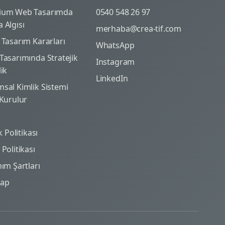
ium Web Tasarımda
0540 548 26 97
 Algısı
merhaba@crea-tif.com
 Tasarım Kararları
WhatsApp
Tasarımında Stratejik
Instagram
lik
LinkedIn
sal Kimlik Sistemi
 Kurulur
ik Politikası
Politikası
nım Şartları
map