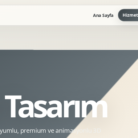
Hizmet
Ana Sayfa
Marka Kilavuzu
Kartvizit Antetli Tasarimi
Kurumsal Sunum Tasarimi
Brand Guidelines
 Tasarım
Gorsel Dil Tasarimi
Kurumsal Dokuman Tasarimi
Ofis Ici Gorsel Kimlik
Kurumsal Katalog Tasarimi
 uyumlu, premium ve animasyonlu 3D