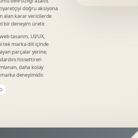
mü belirsizliği azaltır,
Video Reklam Kreatifi
 ziyaretçiyi doğru aksiyona
Outdoor Reklam Tasarimi
ın alan karar vericilerde
Kampanya Kimligi
 bir deneyim üretir.
Performans Kreatif Seti
 web tasarım, UI/UX,
Story Reklam Tasarimi
 tek marka dili içinde
Statik Reklam Gorseli
şmayan parçalar yerine,
Motion Banner Tasarimi
ardını hissettiren
umlanan, daha kolay
r marka deneyimidir.
EO