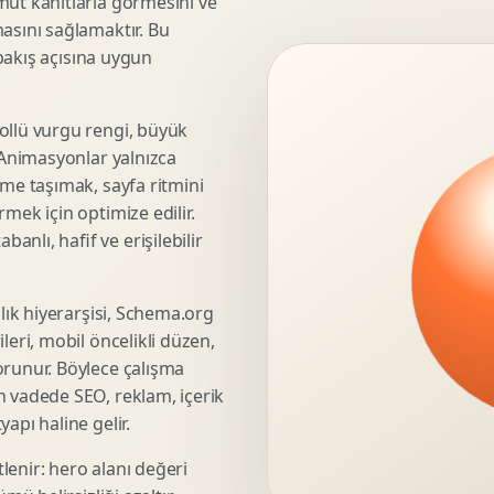
mut kanıtlarla görmesini ve
asını sağlamaktır. Bu
3D Render Alma
 bakış açısına uygun
Teknik Modelleme
ollü vurgu rengi, büyük
. Animasyonlar yalnızca
Marka Stratejisi
üme taşımak, sayfa ritmini
Marka Konumlandirma
mek için optimize edilir.
Isimlendirme
nlı, hafif ve erişilebilir
Rekabet Analizi
Hedef Kitle Analizi
şlık hiyerarşisi, Schema.org
Marka Mimarisi
leri, mobil öncelikli düzen,
Deger Onerisi Tasarimi
orunur. Böylece çalışma
Pazara Giris Stratejisi
n vadede SEO, reklam, içerik
apı haline gelir.
lenir: hero alanı değeri
Display Banner Tasarimi