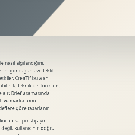
Sosyal Medya Kreatif Tasarimi
Icerik Takvimi
Reels Kapak Tasarimi
Topluluk Yonetimi
Instagram Grid Tasarimi
Linkedin Icerik Tasarimi
Sosyal Medya Stratejisi
 nasıl algılandığını,
Influencer Kampanya Tasarimi
erini gördüğünü ve teklif
tkiler. CreaTif bu alanı
abilirlik, teknik performans,
3D Urun Modelleme
 alır. Brief aşamasında
Mimari 3D Gorsellestirme
eli ve marka tonu
deflere göre tasarlanır.
Endustriyel Modelleme
Oyun Asset Modelleme
kurumsal prestij aynı
Low Poly Modelleme
eğil, kullanıcının doğru
High Poly Modelleme