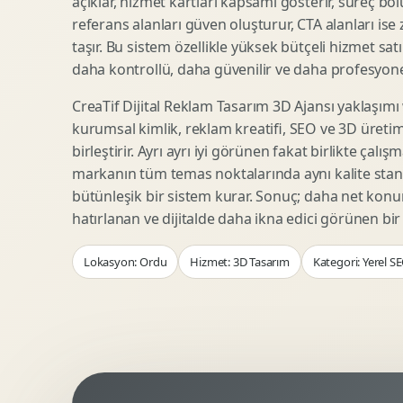
açıklar, hizmet kartları kapsamı gösterir, süreç bölü
Woocommerce Tasarim
Reklam Landing Page
referans alanları güven oluşturur, CTA alanları ise
Eticaret UX Optimizasyonu
Urun Lansman Sayfasi
taşır. Bu sistem özellikle yüksek bütçeli hizmet sat
Urun Sayfasi Tasarimi
Ab Test Arayuzu
daha kontrollü, daha güvenilir ve daha profesyonel
Kategori Sayfasi Tasarimi
Webinar Landing Page
CreaTif Dijital Reklam Tasarım 3D Ajansı yaklaşımı
Sepet Odeme UX
App Landing Page
kurumsal kimlik, reklam kreatifi, SEO ve 3D üretimi
Pazaryeri Marka Magazasi
Form Optimizasyonu
birleştirir. Ayrı ayrı iyi görünen fakat birlikte çalı
Eticaret SEO Altyapisi
Sales Page Tasarimi
markanın tüm temas noktalarında aynı kalite stand
bütünleşik bir sistem kurar. Sonuç; daha net kon
hatırlanan ve dijitalde daha ikna edici görünen bi
Logo Animasyonu
Webgl Deneyim Tasarimi
Lokasyon: Ordu
Hizmet: 3D Tasarım
Kategori: Yerel S
Mikro Animasyon Tasarimi
Interaktif Kampanya
Reklam Motion Video
AI Gorsel Konsept
Arayuz Animasyonu
No Code Prototip
Lottie Animasyon
3D Web Deneyimi
Sosyal Medya Motion
Veri Gorsellestirme
Urun Tanitim Animasyonu
Dinamik Landing Page