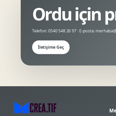
Ordu için 
Kinetik Tipografi
Deneyimsel Mikrosite
Telefon:
0540 548 26 97
· E-posta:
merhaba@c
İletişime Geç
Me