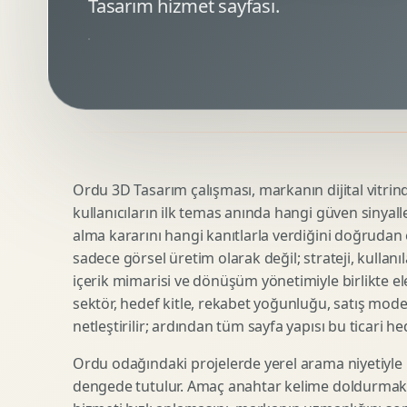
Tasarım hizmet sayfası.
Minimal Logo Tasarimi
Google Ads Reklam Tasarimi
Premium Logo Tasarimi
Meta Ads Reklam Tasarimi
Amblem Tasarimi
Kampanya Stratejisi
Logo Revizyonu
Performans Reklam Kreatifleri
Tipografik Logo Tasarimi
Youtube Reklam Kreatifi
Maskot Logo Tasarimi
Linkedin Reklam Kreatifi
Startup Logo Tasarimi
Display Banner Tasarimi
Ordu 3D Tasarım çalışması, markanın dijital vitrinde
Kurumsal Logo Yenileme
Remarketing Kreatifleri
kullanıcıların ilk temas anında hangi güven sinyall
alma kararını hangi kanıtlarla verdiğini doğrudan e
sadece görsel üretim olarak değil; strateji, kullanıl
Teknik SEO
Urun Gorsellestirme
içerik mimarisi ve dönüşüm yönetimiyle birlikte ele
Yerel SEO
3D Reklam Gorseli
sektör, hedef kitle, rekabet yoğunluğu, satış mod
netleştirilir; ardından tüm sayfa yapısı bu ticari he
Icerik SEO
Cgi Kampanya Gorseli
SEO Denetimi
Motion 3D
Ordu odağındaki projelerde yerel arama niyetiyle 
E Ticaret SEO
3D Karakter Tasarimi
dengede tutulur. Amaç anahtar kelime doldurmak d
Uluslararasi SEO
3D Stand Tasarimi