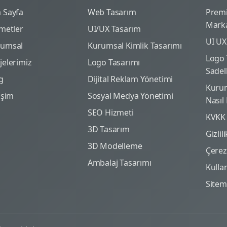
 Sayfa
Web Tasarım
Prem
Marka
metler
UI/UX Tasarım
UI UX
rumsal
Kurumsal Kimlik Tasarımı
Logo 
jelerimiz
Logo Tasarımı
Sadel
g
Dijital Reklam Yönetimi
Kurum
tişim
Sosyal Medya Yönetimi
Nasıl
SEO Hizmeti
KVKK
3D Tasarım
Gizlil
3D Modelleme
Çerez 
Ambalaj Tasarımı
Kulla
Site