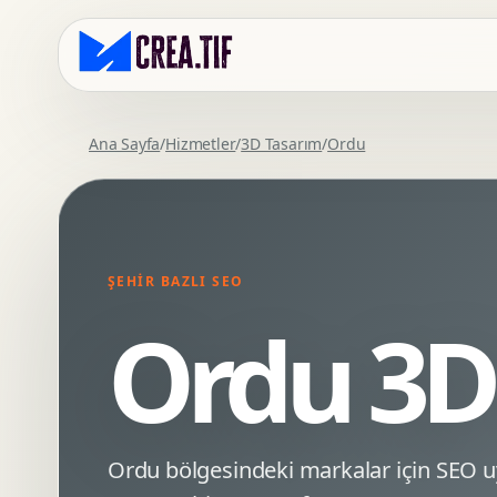
Ana Sayfa
/
Hizmetler
/
3D Tasarım
/
Ordu
Kurumsal Web Tasarim
Eticaret Arayuz Tasarimi
Premium Web Tasarim
Saas UI Tasarimi
Mobil Uyumlu Web Tasarim
Mobil Uygulama Arayuz Tasarimi
ŞEHIR BAZLI SEO
SEO Uyumlu Web Tasarim
UX Arastirma
Ordu 3D
Wordpress Web Tasarim
Tasarim Sistemi
Webflow Web Tasarim
Prototip Tasarimi
Framer Web Tasarim
Dashboard UI Tasarimi
Kurumsal Site Yenileme
Conversion UX Optimizasyonu
Ordu bölgesindeki markalar için SEO