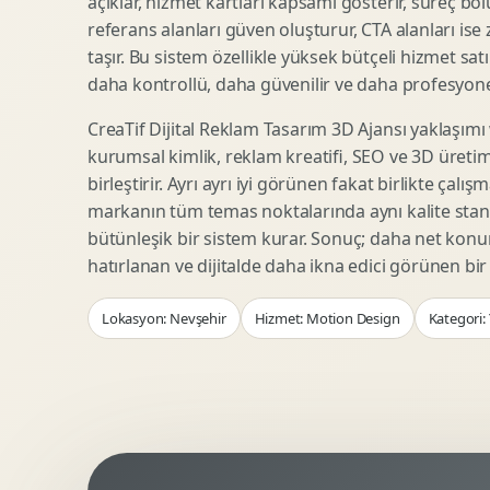
açıklar, hizmet kartları kapsamı gösterir, süreç bölü
Woocommerce Tasarim
Reklam Landing Page
referans alanları güven oluşturur, CTA alanları ise
Eticaret UX Optimizasyonu
Urun Lansman Sayfasi
taşır. Bu sistem özellikle yüksek bütçeli hizmet sat
Urun Sayfasi Tasarimi
Ab Test Arayuzu
daha kontrollü, daha güvenilir ve daha profesyonel
Kategori Sayfasi Tasarimi
Webinar Landing Page
CreaTif Dijital Reklam Tasarım 3D Ajansı yaklaşımı
Sepet Odeme UX
App Landing Page
kurumsal kimlik, reklam kreatifi, SEO ve 3D üretimi
Pazaryeri Marka Magazasi
Form Optimizasyonu
birleştirir. Ayrı ayrı iyi görünen fakat birlikte çalı
Eticaret SEO Altyapisi
Sales Page Tasarimi
markanın tüm temas noktalarında aynı kalite stand
bütünleşik bir sistem kurar. Sonuç; daha net kon
hatırlanan ve dijitalde daha ikna edici görünen bi
Logo Animasyonu
Webgl Deneyim Tasarimi
Lokasyon: Nevşehir
Hizmet: Motion Design
Kategori:
Mikro Animasyon Tasarimi
Interaktif Kampanya
Reklam Motion Video
AI Gorsel Konsept
Arayuz Animasyonu
No Code Prototip
Lottie Animasyon
3D Web Deneyimi
Sosyal Medya Motion
Veri Gorsellestirme
Urun Tanitim Animasyonu
Dinamik Landing Page