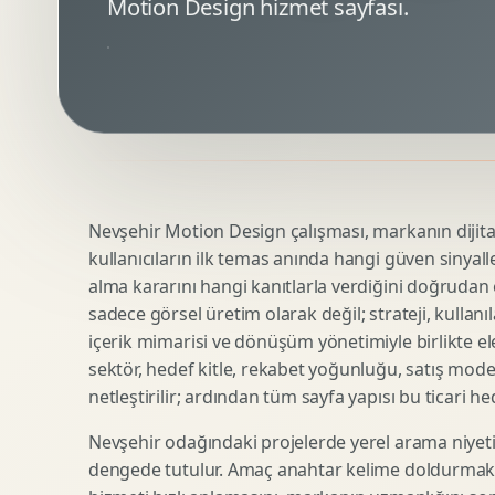
Motion Design hizmet sayfası.
Minimal Logo Tasarimi
Google Ads Reklam Tasarimi
Premium Logo Tasarimi
Meta Ads Reklam Tasarimi
Amblem Tasarimi
Kampanya Stratejisi
Logo Revizyonu
Performans Reklam Kreatifleri
Tipografik Logo Tasarimi
Youtube Reklam Kreatifi
Maskot Logo Tasarimi
Linkedin Reklam Kreatifi
Startup Logo Tasarimi
Display Banner Tasarimi
Nevşehir Motion Design çalışması, markanın dijital 
Kurumsal Logo Yenileme
Remarketing Kreatifleri
kullanıcıların ilk temas anında hangi güven sinyall
alma kararını hangi kanıtlarla verdiğini doğrudan e
sadece görsel üretim olarak değil; strateji, kullanıl
Teknik SEO
Urun Gorsellestirme
içerik mimarisi ve dönüşüm yönetimiyle birlikte ele
Yerel SEO
3D Reklam Gorseli
sektör, hedef kitle, rekabet yoğunluğu, satış mod
netleştirilir; ardından tüm sayfa yapısı bu ticari he
Icerik SEO
Cgi Kampanya Gorseli
SEO Denetimi
Motion 3D
Nevşehir odağındaki projelerde yerel arama niyeti
E Ticaret SEO
3D Karakter Tasarimi
dengede tutulur. Amaç anahtar kelime doldurmak d
Uluslararasi SEO
3D Stand Tasarimi