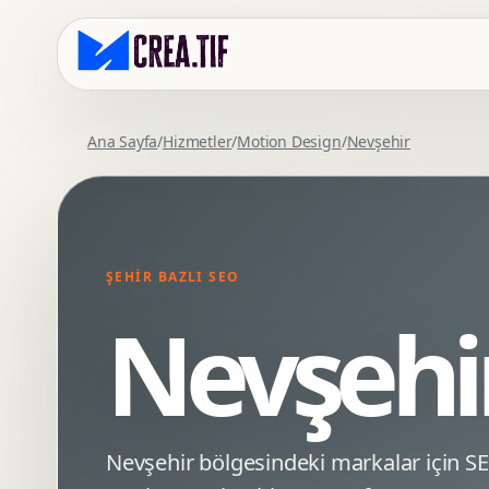
Ana Sayfa
/
Hizmetler
/
Motion Design
/
Nevşehir
Kurumsal Web Tasarim
Eticaret Arayuz Tasarimi
Premium Web Tasarim
Saas UI Tasarimi
Mobil Uyumlu Web Tasarim
Mobil Uygulama Arayuz Tasarimi
ŞEHIR BAZLI SEO
SEO Uyumlu Web Tasarim
UX Arastirma
Nevşehi
Wordpress Web Tasarim
Tasarim Sistemi
Webflow Web Tasarim
Prototip Tasarimi
Framer Web Tasarim
Dashboard UI Tasarimi
Kurumsal Site Yenileme
Conversion UX Optimizasyonu
Nevşehir bölgesindeki markalar için 