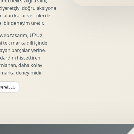
mü belirsizliği azaltır,
Video Reklam Kreatifi
 ziyaretçiyi doğru aksiyona
Outdoor Reklam Tasarimi
ın alan karar vericilerde
Kampanya Kimligi
 bir deneyim üretir.
Performans Kreatif Seti
 web tasarım, UI/UX,
Story Reklam Tasarimi
 tek marka dili içinde
Statik Reklam Gorseli
şmayan parçalar yerine,
Motion Banner Tasarimi
ardını hissettiren
umlanan, daha kolay
r marka deneyimidir.
 Yerel SEO