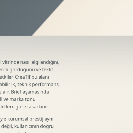
Sosyal Medya Kreatif Tasarimi
Icerik Takvimi
Reels Kapak Tasarimi
Topluluk Yonetimi
Instagram Grid Tasarimi
Linkedin Icerik Tasarimi
Sosyal Medya Stratejisi
vitrinde nasıl algılandığını,
Influencer Kampanya Tasarimi
erini gördüğünü ve teklif
tkiler. CreaTif bu alanı
abilirlik, teknik performans,
3D Urun Modelleme
 alır. Brief aşamasında
Mimari 3D Gorsellestirme
eli ve marka tonu
deflere göre tasarlanır.
Endustriyel Modelleme
Oyun Asset Modelleme
yle kurumsal prestij aynı
Low Poly Modelleme
eğil, kullanıcının doğru
High Poly Modelleme