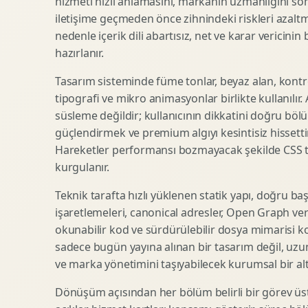
hizmeti hızlı anlamasını, markanın uzmanlığını so
iletişime geçmeden önce zihnindeki riskleri azaltm
SEO Icerik Stratejisi
3D Sosyal Medya Gorseli
nedenle içerik dili abartısız, net ve karar vericinin
Schema Markup Optimizasyonu
3D Lansman Filmi
hazırlanır.
Tasarım sisteminde füme tonlar, beyaz alan, kontr
tipografi ve mikro animasyonlar birlikte kullanılır
Premium Ambalaj Tasarimi
Afis Tasarimi
süsleme değildir; kullanıcının dikkatini doğru böl
Etiket Tasarimi
Brosur Tasarimi
güçlendirmek ve premium algıyı kesintisiz hissettir
Kutu Tasarimi
Sosyal Medya Gorsel Tasarimi
Hareketler performansı bozmayacak şekilde CSS taba
Raf Gorunurlugu
Sunum Tasarimi
kurgulanır.
Gida Ambalaj Tasarimi
Katalog Tasarimi
Teknik tarafta hızlı yüklenen statik yapı, doğru ba
Kozmetik Ambalaj Tasarimi
Infografik Tasarimi
işaretlemeleri, canonical adresler, Open Graph veri
E Ticaret Kutu Tasarimi
Fuaye Gorsel Tasarimi
okunabilir kod ve sürdürülebilir dosya mimarisi k
Ambalaj Mockup Tasarimi
Kurumsal Ilan Tasarimi
sadece bugün yayına alınan bir tasarım değil, uzu
ve marka yönetimini taşıyabilecek kurumsal bir alty
Dönüşüm açısından her bölüm belirli bir görev üst
Shopify Tasarim
Lead Generation Landing Page