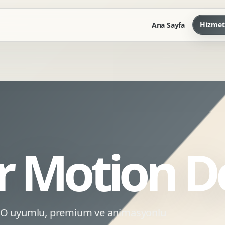
Hizmet
Ana Sayfa
Marka Kilavuzu
Kartvizit Antetli Tasarimi
Kurumsal Sunum Tasarimi
Brand Guidelines
r Motion D
Gorsel Dil Tasarimi
Kurumsal Dokuman Tasarimi
Ofis Ici Gorsel Kimlik
Kurumsal Katalog Tasarimi
SEO uyumlu, premium ve animasyonlu