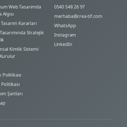
ium Web Tasarımda
0540 548 26 97
 Algısı
merhaba@crea-tif.com
 Tasarım Kararları
WhatsApp
Tasarımında Stratejik
Instagram
lik
LinkedIn
sal Kimlik Sistemi
 Kurulur
ik Politikası
Politikası
nım Şartları
map