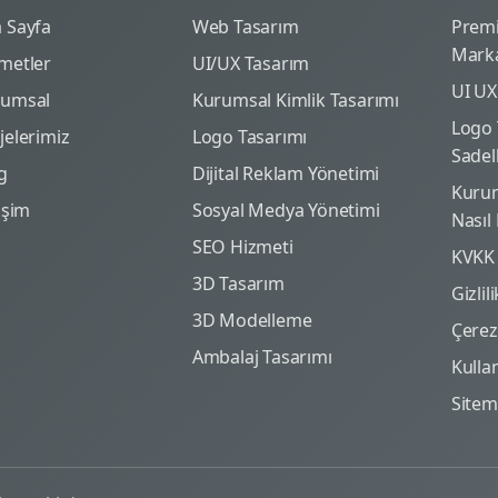
 Sayfa
Web Tasarım
Prem
Marka
metler
UI/UX Tasarım
UI UX
rumsal
Kurumsal Kimlik Tasarımı
Logo 
jelerimiz
Logo Tasarımı
Sadel
g
Dijital Reklam Yönetimi
Kurum
tişim
Sosyal Medya Yönetimi
Nasıl
SEO Hizmeti
KVKK
3D Tasarım
Gizlil
3D Modelleme
Çerez 
Ambalaj Tasarımı
Kulla
Site