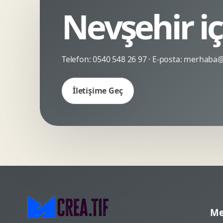
Nevşehir i
Kinetik Tipografi
Deneyimsel Mikrosite
Telefon:
0540 548 26 97
· E-posta:
merhaba@c
İletişime Geç
Me