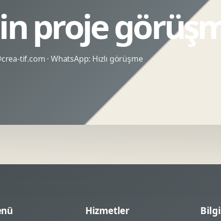
çin proje görüş
rea-tif.com
· WhatsApp:
Hızlı görüşme
nü
Hizmetler
Bilgi