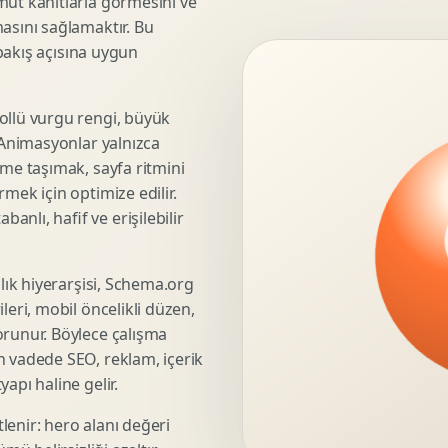
mut kanıtlarla görmesini ve
asını sağlamaktır. Bu
3D Render Alma
 bakış açısına uygun
Teknik Modelleme
ollü vurgu rengi, büyük
. Animasyonlar yalnızca
Marka Stratejisi
üme taşımak, sayfa ritmini
Marka Konumlandirma
mek için optimize edilir.
Isimlendirme
nlı, hafif ve erişilebilir
Rekabet Analizi
Hedef Kitle Analizi
şlık hiyerarşisi, Schema.org
Marka Mimarisi
leri, mobil öncelikli düzen,
Deger Onerisi Tasarimi
orunur. Böylece çalışma
Pazara Giris Stratejisi
n vadede SEO, reklam, içerik
apı haline gelir.
lenir: hero alanı değeri
Display Banner Tasarimi