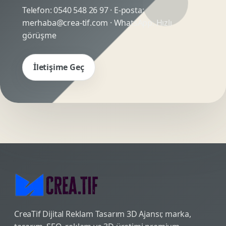
Telefon:
0540 548 26 97
· E-posta:
merhaba@crea-tif.com
· WhatsApp:
Hızlı
görüşme
İletişime Geç
CreaTif Dijital Reklam Tasarım 3D Ajansı; marka,