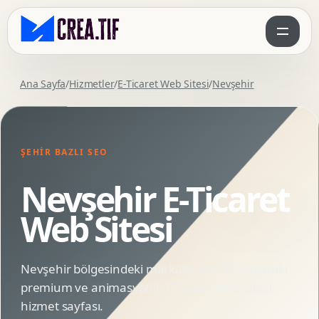
Ana Sayfa
/
Hizmetler
/
E-Ticaret Web Sitesi
/
Nevşehir
ŞEHIR BAZLI SEO
Nevşehir E-Ticaret
Web Sitesi
Nevşehir bölgesindeki markalar için SEO uyumlu,
premium ve animasyonlu E-Ticaret Web Sitesi
hizmet sayfası.