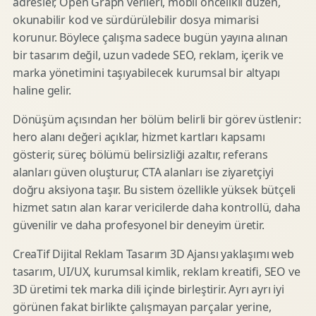
adresler, Open Graph verileri, mobil öncelikli düzen,
okunabilir kod ve sürdürülebilir dosya mimarisi
korunur. Böylece çalışma sadece bugün yayına alınan
bir tasarım değil, uzun vadede SEO, reklam, içerik ve
marka yönetimini taşıyabilecek kurumsal bir altyapı
haline gelir.
Dönüşüm açısından her bölüm belirli bir görev üstlenir:
hero alanı değeri açıklar, hizmet kartları kapsamı
gösterir, süreç bölümü belirsizliği azaltır, referans
alanları güven oluşturur, CTA alanları ise ziyaretçiyi
doğru aksiyona taşır. Bu sistem özellikle yüksek bütçeli
hizmet satın alan karar vericilerde daha kontrollü, daha
güvenilir ve daha profesyonel bir deneyim üretir.
CreaTif Dijital Reklam Tasarım 3D Ajansı yaklaşımı web
tasarım, UI/UX, kurumsal kimlik, reklam kreatifi, SEO ve
3D üretimi tek marka dili içinde birleştirir. Ayrı ayrı iyi
görünen fakat birlikte çalışmayan parçalar yerine,