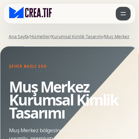
Ana Sayfa
/
Hizmetler
/
Kurumsal Kimlik Tasarımı
/
Muş Merkez
ŞEHIR BAZLI SEO
Muş Merkez
Kurumsal Kimlik
Tasarımı
Muş Merkez bölgesindeki markalar için SEO
uyumlu, premium ve animasyonlu Kurumsal