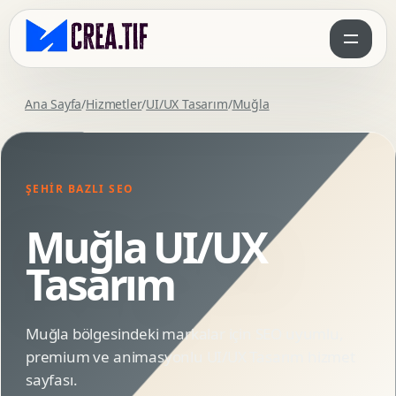
Ana Sayfa
/
Hizmetler
/
UI/UX Tasarım
/
Muğla
ŞEHIR BAZLI SEO
Muğla UI/UX
Tasarım
Muğla bölgesindeki markalar için SEO uyumlu,
premium ve animasyonlu UI/UX Tasarım hizmet
sayfası.