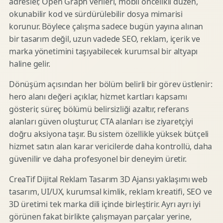
adresler, Open Graph verileri, mobil öncelikli düzen,
okunabilir kod ve sürdürülebilir dosya mimarisi
korunur. Böylece çalışma sadece bugün yayına alınan
bir tasarım değil, uzun vadede SEO, reklam, içerik ve
marka yönetimini taşıyabilecek kurumsal bir altyapı
haline gelir.
Dönüşüm açısından her bölüm belirli bir görev üstlenir:
hero alanı değeri açıklar, hizmet kartları kapsamı
gösterir, süreç bölümü belirsizliği azaltır, referans
alanları güven oluşturur, CTA alanları ise ziyaretçiyi
doğru aksiyona taşır. Bu sistem özellikle yüksek bütçeli
hizmet satın alan karar vericilerde daha kontrollü, daha
güvenilir ve daha profesyonel bir deneyim üretir.
CreaTif Dijital Reklam Tasarım 3D Ajansı yaklaşımı web
tasarım, UI/UX, kurumsal kimlik, reklam kreatifi, SEO ve
3D üretimi tek marka dili içinde birleştirir. Ayrı ayrı iyi
görünen fakat birlikte çalışmayan parçalar yerine,