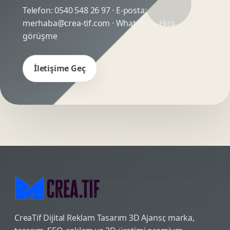
Telefon:
0540 548 26 97
· E-posta:
merhaba@crea-tif.com
· WhatsApp:
Hızlı
görüşme
İletişime Geç
CreaTif Dijital Reklam Tasarım 3D Ajansı; marka,