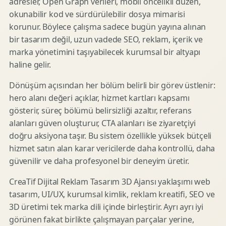
adresler, Open Graph verileri, mobil öncelikli düzen,
okunabilir kod ve sürdürülebilir dosya mimarisi
korunur. Böylece çalışma sadece bugün yayına alınan
bir tasarım değil, uzun vadede SEO, reklam, içerik ve
marka yönetimini taşıyabilecek kurumsal bir altyapı
haline gelir.
Dönüşüm açısından her bölüm belirli bir görev üstlenir:
hero alanı değeri açıklar, hizmet kartları kapsamı
gösterir, süreç bölümü belirsizliği azaltır, referans
alanları güven oluşturur, CTA alanları ise ziyaretçiyi
doğru aksiyona taşır. Bu sistem özellikle yüksek bütçeli
hizmet satın alan karar vericilerde daha kontrollü, daha
güvenilir ve daha profesyonel bir deneyim üretir.
CreaTif Dijital Reklam Tasarım 3D Ajansı yaklaşımı web
tasarım, UI/UX, kurumsal kimlik, reklam kreatifi, SEO ve
3D üretimi tek marka dili içinde birleştirir. Ayrı ayrı iyi
görünen fakat birlikte çalışmayan parçalar yerine,