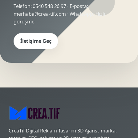
Telefon:
0540 548 26 97
· E-posta:
merhaba@crea-tif.com
· WhatsApp:
Hızlı
görüşme
İletişime Geç
CreaTif Dijital Reklam Tasarım 3D Ajansı; marka,