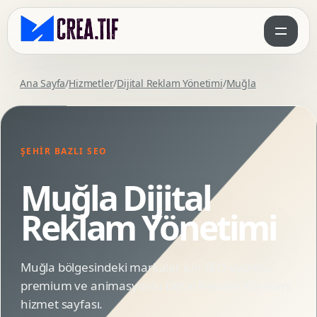
Ana Sayfa
/
Hizmetler
/
Dijital Reklam Yönetimi
/
Muğla
ŞEHIR BAZLI SEO
Muğla Dijital
Reklam Yönetimi
Muğla bölgesindeki markalar için SEO uyumlu,
premium ve animasyonlu Dijital Reklam Yönetimi
hizmet sayfası.