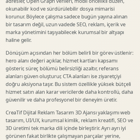
adresler, Open Graph verileri, mobil öncelikli düzen,
okunabilir kod ve sürdürülebilir dosya mimarisi
korunur. Böylece çalışma sadece bugün yayına alınan
bir tasarım değil, uzun vadede SEO, reklam, içerik ve
marka yönetimini taşıyabilecek kurumsal bir altyapı
haline gelir.
Dönüşüm açısından her bölüm belirli bir görev üstlenir:
hero alanı değeri açıklar, hizmet kartları kapsamı
gösterir, süreç bölümü belirsizliği azaltır, referans
alanları güven oluşturur, CTA alanları ise ziyaretçiyi
doğru aksiyona taşır. Bu sistem özellikle yüksek bütçeli
hizmet satın alan karar vericilerde daha kontrollü, daha
güvenilir ve daha profesyonel bir deneyim üretir.
CreaTif Dijital Reklam Tasarım 3D Ajansı yaklaşımı web
tasarım, UI/UX, kurumsal kimlik, reklam kreatifi, SEO ve
3D üretimi tek marka dili içinde birleştirir. Ayrı ayrı iyi
görünen fakat birlikte çalışmayan parçalar yerine,