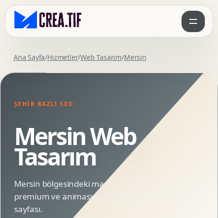
Ana Sayfa
/
Hizmetler
/
Web Tasarım
/
Mersin
ŞEHIR BAZLI SEO
Mersin Web
Tasarım
Mersin bölgesindeki markalar için SEO uyumlu,
premium ve animasyonlu Web Tasarım hizmet
sayfası.