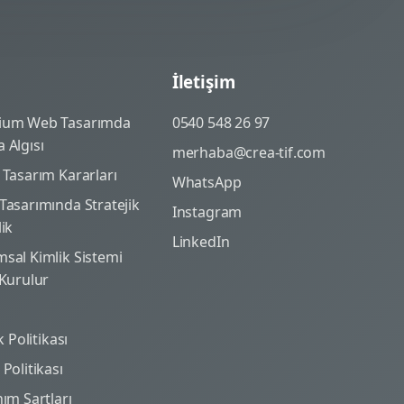
İletişim
ium Web Tasarımda
0540 548 26 97
 Algısı
merhaba@crea-tif.com
 Tasarım Kararları
WhatsApp
Tasarımında Stratejik
Instagram
lik
LinkedIn
sal Kimlik Sistemi
 Kurulur
ik Politikası
Politikası
nım Şartları