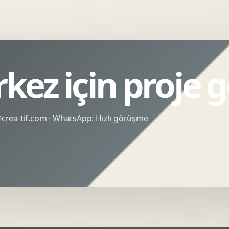
kez için proje 
rea-tif.com
· WhatsApp:
Hızlı görüşme