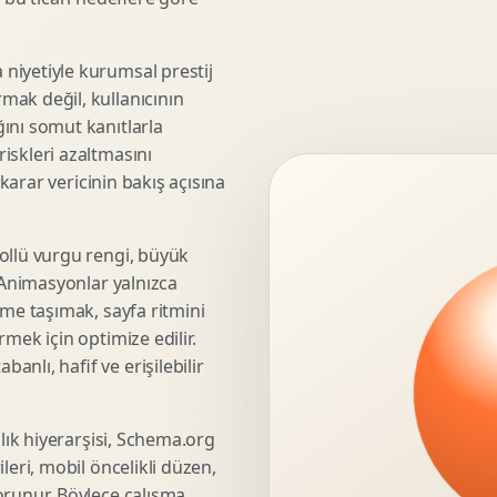
3D Render Alma
Teknik Modelleme
niyetiyle kurumsal prestij
mak değil, kullanıcının
ını somut kanıtlarla
iskleri azaltmasını
Marka Stratejisi
 karar vericinin bakış açısına
Marka Konumlandirma
Isimlendirme
Rekabet Analizi
ollü vurgu rengi, büyük
. Animasyonlar yalnızca
Hedef Kitle Analizi
üme taşımak, sayfa ritmini
Marka Mimarisi
mek için optimize edilir.
Deger Onerisi Tasarimi
nlı, hafif ve erişilebilir
Pazara Giris Stratejisi
şlık hiyerarşisi, Schema.org
leri, mobil öncelikli düzen,
Display Banner Tasarimi
orunur. Böylece çalışma