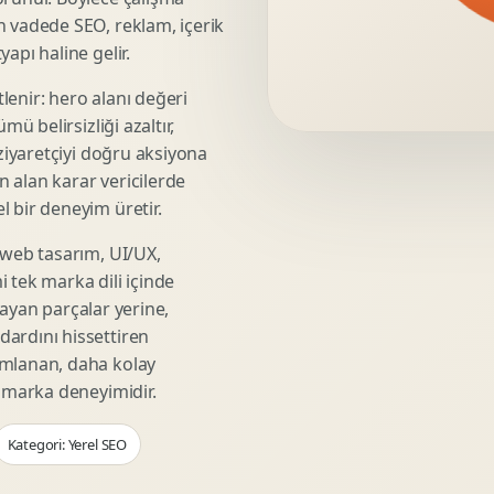
Video Reklam Kreatifi
n vadede SEO, reklam, içerik
Outdoor Reklam Tasarimi
apı haline gelir.
Kampanya Kimligi
lenir: hero alanı değeri
Performans Kreatif Seti
mü belirsizliği azaltır,
Story Reklam Tasarimi
 ziyaretçiyi doğru aksiyona
Statik Reklam Gorseli
ın alan karar vericilerde
Motion Banner Tasarimi
 bir deneyim üretir.
 web tasarım, UI/UX,
 tek marka dili içinde
şmayan parçalar yerine,
ardını hissettiren
umlanan, daha kolay
r marka deneyimidir.
Kategori: Yerel SEO