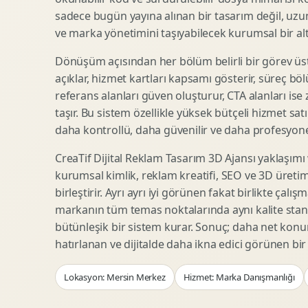
Woocommerce Tasarim
Reklam Landing Page
sadece bugün yayına alınan bir tasarım değil, uzu
Eticaret UX Optimizasyonu
Urun Lansman Sayfasi
ve marka yönetimini taşıyabilecek kurumsal bir alty
Urun Sayfasi Tasarimi
Ab Test Arayuzu
Dönüşüm açısından her bölüm belirli bir görev üst
Kategori Sayfasi Tasarimi
Webinar Landing Page
açıklar, hizmet kartları kapsamı gösterir, süreç bölü
Sepet Odeme UX
App Landing Page
referans alanları güven oluşturur, CTA alanları ise
Pazaryeri Marka Magazasi
Form Optimizasyonu
taşır. Bu sistem özellikle yüksek bütçeli hizmet sat
Eticaret SEO Altyapisi
Sales Page Tasarimi
daha kontrollü, daha güvenilir ve daha profesyonel
CreaTif Dijital Reklam Tasarım 3D Ajansı yaklaşımı
kurumsal kimlik, reklam kreatifi, SEO ve 3D üretimi
Logo Animasyonu
Webgl Deneyim Tasarimi
birleştirir. Ayrı ayrı iyi görünen fakat birlikte çalı
Mikro Animasyon Tasarimi
Interaktif Kampanya
markanın tüm temas noktalarında aynı kalite stand
Reklam Motion Video
AI Gorsel Konsept
bütünleşik bir sistem kurar. Sonuç; daha net kon
Arayuz Animasyonu
No Code Prototip
hatırlanan ve dijitalde daha ikna edici görünen bi
Lottie Animasyon
3D Web Deneyimi
Lokasyon: Mersin Merkez
Hizmet: Marka Danışmanlığı
Sosyal Medya Motion
Veri Gorsellestirme
Urun Tanitim Animasyonu
Dinamik Landing Page