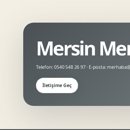
Kinetik Tipografi
Deneyimsel Mikrosite
Mersin Mer
Telefon:
0540 548 26 97
· E-posta:
merhaba@c
İletişime Geç