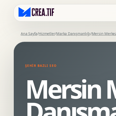
Ana Sayfa
/
Hizmetler
/
Marka Danışmanlığı
/
Mersin Merke
Kurumsal Web Tasarim
Eticaret Arayuz Tasarimi
Premium Web Tasarim
Saas UI Tasarimi
Mobil Uyumlu Web Tasarim
Mobil Uygulama Arayuz Tasarimi
ŞEHIR BAZLI SEO
SEO Uyumlu Web Tasarim
UX Arastirma
Mersin 
Wordpress Web Tasarim
Tasarim Sistemi
Webflow Web Tasarim
Prototip Tasarimi
Framer Web Tasarim
Dashboard UI Tasarimi
Danışma
Kurumsal Site Yenileme
Conversion UX Optimizasyonu