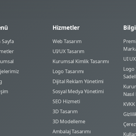
nü
Hizmetler
Bilgi
 Sayfa
Web Tasarım
Prem
Marka
metler
UI/UX Tasarım
UI UX
rumsal
Kurumsal Kimlik Tasarımı
Logo 
jelerimiz
Logo Tasarımı
Sadel
g
Dijital Reklam Yönetimi
Kurum
tişim
Sosyal Medya Yönetimi
Nasıl
SEO Hizmeti
KVKK
3D Tasarım
Gizlil
3D Modelleme
Çerez 
Ambalaj Tasarımı
Kulla