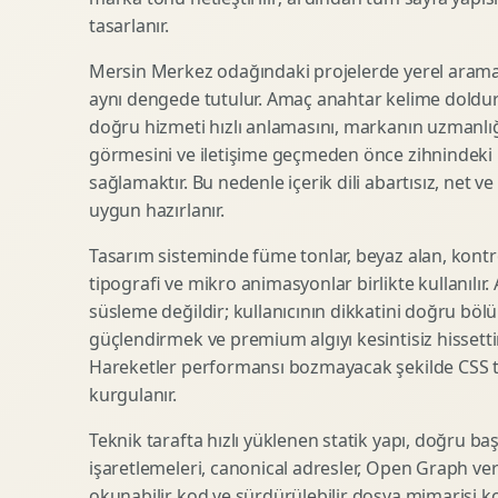
tasarlanır.
SEO Icerik Stratejisi
3D Sosyal Medya Gorseli
Schema Markup Optimizasyonu
3D Lansman Filmi
Mersin Merkez odağındaki projelerde yerel arama 
aynı dengede tutulur. Amaç anahtar kelime doldur
doğru hizmeti hızlı anlamasını, markanın uzmanlığ
görmesini ve iletişime geçmeden önce zihnindeki r
Premium Ambalaj Tasarimi
Afis Tasarimi
sağlamaktır. Bu nedenle içerik dili abartısız, net ve
Etiket Tasarimi
Brosur Tasarimi
uygun hazırlanır.
Kutu Tasarimi
Sosyal Medya Gorsel Tasarimi
Raf Gorunurlugu
Sunum Tasarimi
Tasarım sisteminde füme tonlar, beyaz alan, kontr
tipografi ve mikro animasyonlar birlikte kullanılır
Gida Ambalaj Tasarimi
Katalog Tasarimi
süsleme değildir; kullanıcının dikkatini doğru böl
Kozmetik Ambalaj Tasarimi
Infografik Tasarimi
güçlendirmek ve premium algıyı kesintisiz hissettir
E Ticaret Kutu Tasarimi
Fuaye Gorsel Tasarimi
Hareketler performansı bozmayacak şekilde CSS taba
Ambalaj Mockup Tasarimi
Kurumsal Ilan Tasarimi
kurgulanır.
Teknik tarafta hızlı yüklenen statik yapı, doğru ba
işaretlemeleri, canonical adresler, Open Graph veri
Shopify Tasarim
Lead Generation Landing Page
okunabilir kod ve sürdürülebilir dosya mimarisi k