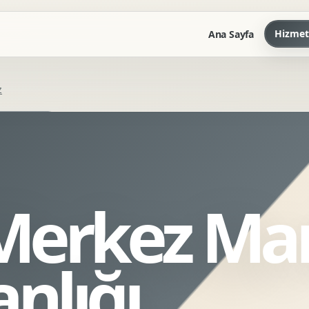
Hizmet
Ana Sayfa
z
Marka Kilavuzu
Kartvizit Antetli Tasarimi
Kurumsal Sunum Tasarimi
Brand Guidelines
Merkez Ma
Gorsel Dil Tasarimi
Kurumsal Dokuman Tasarimi
Ofis Ici Gorsel Kimlik
nlığı
Kurumsal Katalog Tasarimi