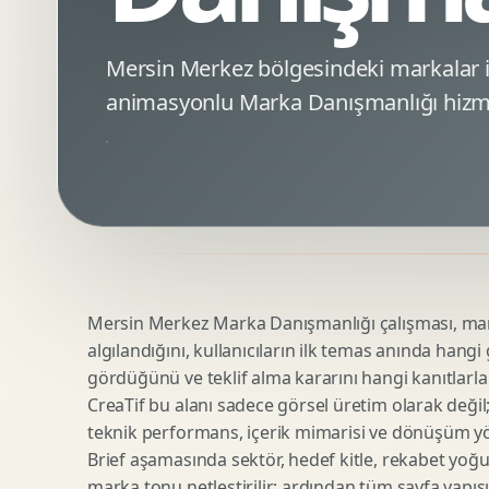
Minimal Logo Tasarimi
Google Ads Reklam Tasarimi
Premium Logo Tasarimi
Meta Ads Reklam Tasarimi
Mersin Merkez bölgesindeki markalar 
Amblem Tasarimi
Kampanya Stratejisi
animasyonlu Marka Danışmanlığı hizme
Logo Revizyonu
Performans Reklam Kreatifleri
Tipografik Logo Tasarimi
Youtube Reklam Kreatifi
Maskot Logo Tasarimi
Linkedin Reklam Kreatifi
Startup Logo Tasarimi
Display Banner Tasarimi
Kurumsal Logo Yenileme
Remarketing Kreatifleri
Mersin Merkez Marka Danışmanlığı çalışması, marka
Teknik SEO
Urun Gorsellestirme
algılandığını, kullanıcıların ilk temas anında hangi
Yerel SEO
3D Reklam Gorseli
gördüğünü ve teklif alma kararını hangi kanıtlarla
Icerik SEO
Cgi Kampanya Gorseli
CreaTif bu alanı sadece görsel üretim olarak değil; st
SEO Denetimi
Motion 3D
teknik performans, içerik mimarisi ve dönüşüm yönet
E Ticaret SEO
3D Karakter Tasarimi
Brief aşamasında sektör, hedef kitle, rekabet yoğu
marka tonu netleştirilir; ardından tüm sayfa yapısı
Uluslararasi SEO
3D Stand Tasarimi