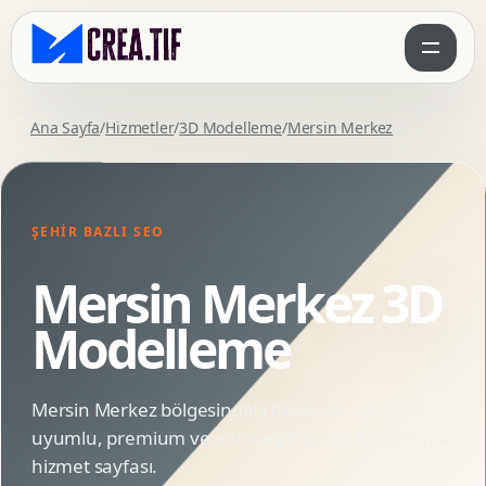
Ana Sayfa
/
Hizmetler
/
3D Modelleme
/
Mersin Merkez
ŞEHIR BAZLI SEO
Mersin Merkez 3D
Modelleme
Mersin Merkez bölgesindeki markalar için SEO
uyumlu, premium ve animasyonlu 3D Modelleme
hizmet sayfası.