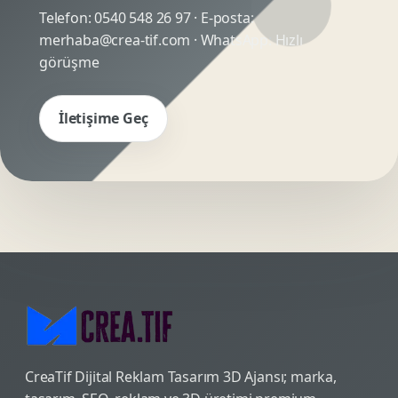
Telefon:
0540 548 26 97
· E-posta:
merhaba@crea-tif.com
· WhatsApp:
Hızlı
görüşme
İletişime Geç
CreaTif Dijital Reklam Tasarım 3D Ajansı; marka,