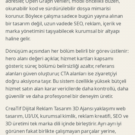
adresler, Open Graph verileri, mobil öncelikli düzen,
okunabilir kod ve sürdürülebilir dosya mimarisi
korunur. Böylece çalışma sadece bugün yayına alınan
bir tasarım değil, uzun vadede SEO, reklam, içerik ve
marka yönetimini taşıyabilecek kurumsal bir altyapı
haline gelir.
Dönüşüm açısından her bölüm belirli bir görev üstlenir:
hero alanı değeri açıklar, hizmet kartları kapsamı
gösterir, süreç bölümü belirsizliği azaltır, referans
alanları güven oluşturur, CTA alanları ise ziyaretçiyi
doğru aksiyona taşır. Bu sistem özellikle yüksek bütçeli
hizmet satın alan karar vericilerde daha kontrollü, daha
güvenilir ve daha profesyonel bir deneyim üretir.
CreaTif Dijital Reklam Tasarım 3D Ajansı yaklaşımı web
tasarım, UI/UX, kurumsal kimlik, reklam kreatifi, SEO ve
3D üretimi tek marka dili içinde birleştirir. Ayrı ayrı iyi
görünen fakat birlikte çalışmayan parçalar yerine,