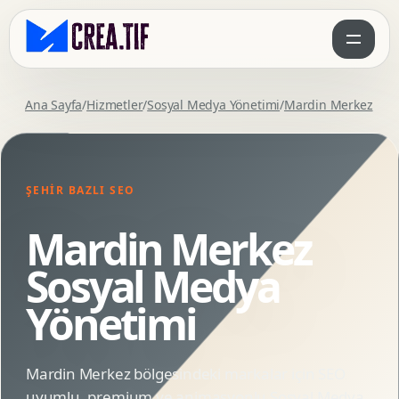
Ana Sayfa
/
Hizmetler
/
Sosyal Medya Yönetimi
/
Mardin Merkez
ŞEHIR BAZLI SEO
Mardin Merkez
Sosyal Medya
Yönetimi
Mardin Merkez bölgesindeki markalar için SEO
uyumlu, premium ve animasyonlu Sosyal Medya