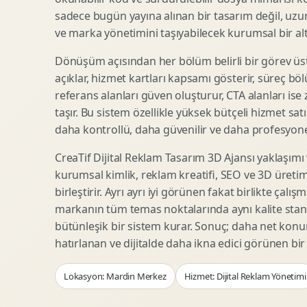
Woocommerce Tasarim
Reklam Landing Page
sadece bugün yayına alınan bir tasarım değil, uzu
Eticaret UX Optimizasyonu
Urun Lansman Sayfasi
ve marka yönetimini taşıyabilecek kurumsal bir alty
Urun Sayfasi Tasarimi
Ab Test Arayuzu
Dönüşüm açısından her bölüm belirli bir görev üst
Kategori Sayfasi Tasarimi
Webinar Landing Page
açıklar, hizmet kartları kapsamı gösterir, süreç bölü
Sepet Odeme UX
App Landing Page
referans alanları güven oluşturur, CTA alanları ise
Pazaryeri Marka Magazasi
Form Optimizasyonu
taşır. Bu sistem özellikle yüksek bütçeli hizmet sat
Eticaret SEO Altyapisi
Sales Page Tasarimi
daha kontrollü, daha güvenilir ve daha profesyonel
CreaTif Dijital Reklam Tasarım 3D Ajansı yaklaşımı
kurumsal kimlik, reklam kreatifi, SEO ve 3D üretimi
Logo Animasyonu
Webgl Deneyim Tasarimi
birleştirir. Ayrı ayrı iyi görünen fakat birlikte çalı
Mikro Animasyon Tasarimi
Interaktif Kampanya
markanın tüm temas noktalarında aynı kalite stand
Reklam Motion Video
AI Gorsel Konsept
bütünleşik bir sistem kurar. Sonuç; daha net kon
Arayuz Animasyonu
No Code Prototip
hatırlanan ve dijitalde daha ikna edici görünen bi
Lottie Animasyon
3D Web Deneyimi
Lokasyon: Mardin Merkez
Hizmet: Dijital Reklam Yönetimi
Sosyal Medya Motion
Veri Gorsellestirme
Urun Tanitim Animasyonu
Dinamik Landing Page