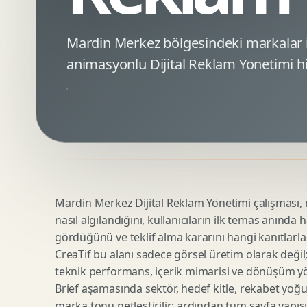
Minimal Logo Tasarimi
Google Ads Reklam Tasarimi
Premium Logo Tasarimi
Meta Ads Reklam Tasarimi
Mardin Merkez bölgesindeki markalar
Amblem Tasarimi
Kampanya Stratejisi
animasyonlu Dijital Reklam Yönetimi hi
Logo Revizyonu
Performans Reklam Kreatifleri
Tipografik Logo Tasarimi
Youtube Reklam Kreatifi
Maskot Logo Tasarimi
Linkedin Reklam Kreatifi
Startup Logo Tasarimi
Display Banner Tasarimi
Kurumsal Logo Yenileme
Remarketing Kreatifleri
Mardin Merkez Dijital Reklam Yönetimi çalışması, m
Teknik SEO
Urun Gorsellestirme
nasıl algılandığını, kullanıcıların ilk temas anında 
Yerel SEO
3D Reklam Gorseli
gördüğünü ve teklif alma kararını hangi kanıtlarla
Icerik SEO
Cgi Kampanya Gorseli
CreaTif bu alanı sadece görsel üretim olarak değil; st
SEO Denetimi
Motion 3D
teknik performans, içerik mimarisi ve dönüşüm yönet
E Ticaret SEO
3D Karakter Tasarimi
Brief aşamasında sektör, hedef kitle, rekabet yoğu
marka tonu netleştirilir; ardından tüm sayfa yapısı
Uluslararasi SEO
3D Stand Tasarimi