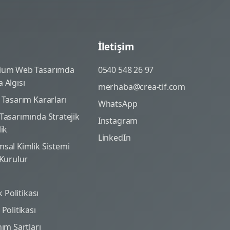
İletişim
ium Web Tasarımda
0540 548 26 97
 Algısı
merhaba@crea-tif.com
 Tasarım Kararları
WhatsApp
Tasarımında Stratejik
Instagram
lik
LinkedIn
sal Kimlik Sistemi
 Kurulur
ik Politikası
Politikası
nım Şartları