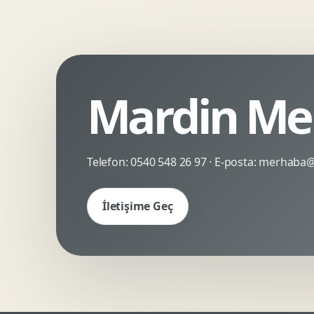
Kinetik Tipografi
Deneyimsel Mikrosite
Mardin Mer
Telefon:
0540 548 26 97
· E-posta:
merhaba@c
İletişime Geç