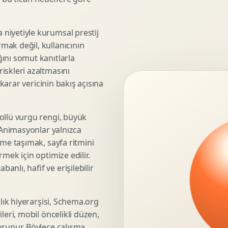
3D Render Alma
Teknik Modelleme
niyetiyle kurumsal prestij
mak değil, kullanıcının
ını somut kanıtlarla
iskleri azaltmasını
Marka Stratejisi
 karar vericinin bakış açısına
Marka Konumlandirma
Isimlendirme
Rekabet Analizi
ollü vurgu rengi, büyük
. Animasyonlar yalnızca
Hedef Kitle Analizi
üme taşımak, sayfa ritmini
Marka Mimarisi
mek için optimize edilir.
Deger Onerisi Tasarimi
nlı, hafif ve erişilebilir
Pazara Giris Stratejisi
şlık hiyerarşisi, Schema.org
leri, mobil öncelikli düzen,
Display Banner Tasarimi
orunur. Böylece çalışma