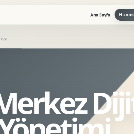
Hizmet
Ana Sayfa
rkez
Marka Kilavuzu
Kartvizit Antetli Tasarimi
Kurumsal Sunum Tasarimi
Brand Guidelines
erkez Diji
Gorsel Dil Tasarimi
Kurumsal Dokuman Tasarimi
Ofis Ici Gorsel Kimlik
Yönetimi
Kurumsal Katalog Tasarimi