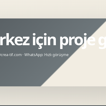
kez için proje 
rea-tif.com
· WhatsApp:
Hızlı görüşme