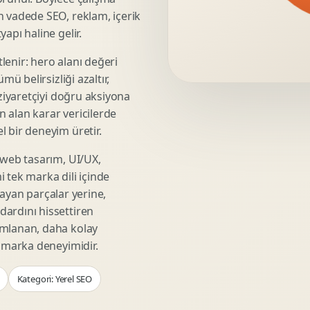
Video Reklam Kreatifi
n vadede SEO, reklam, içerik
Outdoor Reklam Tasarimi
apı haline gelir.
Kampanya Kimligi
lenir: hero alanı değeri
Performans Kreatif Seti
mü belirsizliği azaltır,
Story Reklam Tasarimi
 ziyaretçiyi doğru aksiyona
Statik Reklam Gorseli
ın alan karar vericilerde
Motion Banner Tasarimi
 bir deneyim üretir.
 web tasarım, UI/UX,
 tek marka dili içinde
şmayan parçalar yerine,
ardını hissettiren
umlanan, daha kolay
r marka deneyimidir.
Kategori: Yerel SEO