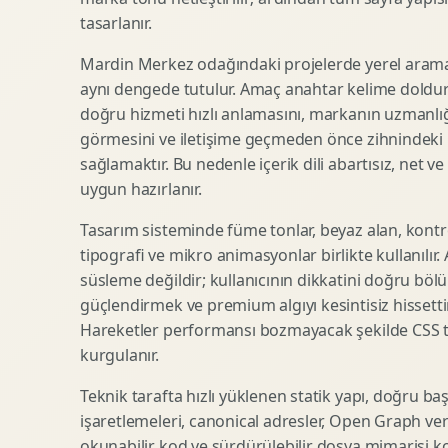
tasarlanır.
SEO Icerik Stratejisi
3D Sosyal Medya Gorseli
Schema Markup Optimizasyonu
3D Lansman Filmi
Mardin Merkez odağındaki projelerde yerel arama 
aynı dengede tutulur. Amaç anahtar kelime doldur
doğru hizmeti hızlı anlamasını, markanın uzmanlığ
görmesini ve iletişime geçmeden önce zihnindeki r
Premium Ambalaj Tasarimi
Afis Tasarimi
sağlamaktır. Bu nedenle içerik dili abartısız, net ve
Etiket Tasarimi
Brosur Tasarimi
uygun hazırlanır.
Kutu Tasarimi
Sosyal Medya Gorsel Tasarimi
Raf Gorunurlugu
Sunum Tasarimi
Tasarım sisteminde füme tonlar, beyaz alan, kontr
tipografi ve mikro animasyonlar birlikte kullanılır
Gida Ambalaj Tasarimi
Katalog Tasarimi
süsleme değildir; kullanıcının dikkatini doğru böl
Kozmetik Ambalaj Tasarimi
Infografik Tasarimi
güçlendirmek ve premium algıyı kesintisiz hissettir
E Ticaret Kutu Tasarimi
Fuaye Gorsel Tasarimi
Hareketler performansı bozmayacak şekilde CSS taba
Ambalaj Mockup Tasarimi
Kurumsal Ilan Tasarimi
kurgulanır.
Teknik tarafta hızlı yüklenen statik yapı, doğru ba
işaretlemeleri, canonical adresler, Open Graph veri
Shopify Tasarim
Lead Generation Landing Page
okunabilir kod ve sürdürülebilir dosya mimarisi k