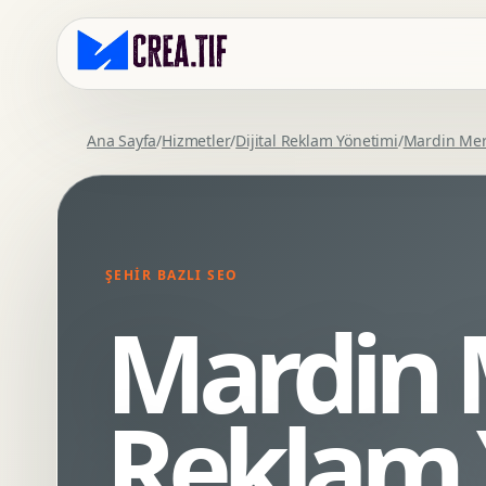
Ana Sayfa
/
Hizmetler
/
Dijital Reklam Yönetimi
/
Mardin Me
Kurumsal Web Tasarim
Eticaret Arayuz Tasarimi
Premium Web Tasarim
Saas UI Tasarimi
Mobil Uyumlu Web Tasarim
Mobil Uygulama Arayuz Tasarimi
ŞEHIR BAZLI SEO
SEO Uyumlu Web Tasarim
UX Arastirma
Mardin M
Wordpress Web Tasarim
Tasarim Sistemi
Webflow Web Tasarim
Prototip Tasarimi
Framer Web Tasarim
Dashboard UI Tasarimi
Reklam 
Kurumsal Site Yenileme
Conversion UX Optimizasyonu