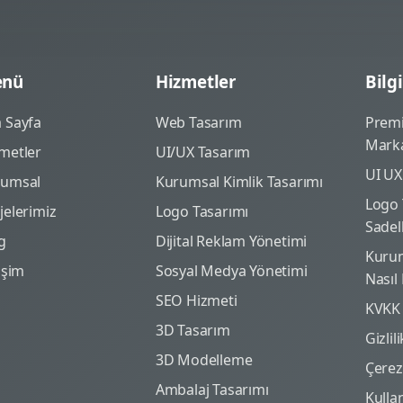
nü
Hizmetler
Bilgi
 Sayfa
Web Tasarım
Prem
Marka
metler
UI/UX Tasarım
UI UX
rumsal
Kurumsal Kimlik Tasarımı
Logo 
jelerimiz
Logo Tasarımı
Sadel
g
Dijital Reklam Yönetimi
Kurum
tişim
Sosyal Medya Yönetimi
Nasıl
SEO Hizmeti
KVKK
3D Tasarım
Gizlil
3D Modelleme
Çerez 
Ambalaj Tasarımı
Kulla