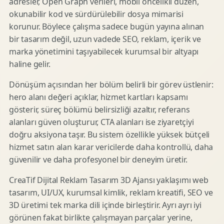
adresler, Open Graph verileri, mobil öncelikli düzen,
okunabilir kod ve sürdürülebilir dosya mimarisi
korunur. Böylece çalışma sadece bugün yayına alınan
bir tasarım değil, uzun vadede SEO, reklam, içerik ve
marka yönetimini taşıyabilecek kurumsal bir altyapı
haline gelir.
Dönüşüm açısından her bölüm belirli bir görev üstlenir:
hero alanı değeri açıklar, hizmet kartları kapsamı
gösterir, süreç bölümü belirsizliği azaltır, referans
alanları güven oluşturur, CTA alanları ise ziyaretçiyi
doğru aksiyona taşır. Bu sistem özellikle yüksek bütçeli
hizmet satın alan karar vericilerde daha kontrollü, daha
güvenilir ve daha profesyonel bir deneyim üretir.
CreaTif Dijital Reklam Tasarım 3D Ajansı yaklaşımı web
tasarım, UI/UX, kurumsal kimlik, reklam kreatifi, SEO ve
3D üretimi tek marka dili içinde birleştirir. Ayrı ayrı iyi
görünen fakat birlikte çalışmayan parçalar yerine,