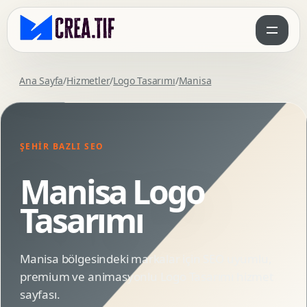
Ana Sayfa
/
Hizmetler
/
Logo Tasarımı
/
Manisa
ŞEHIR BAZLI SEO
Manisa Logo
Tasarımı
Manisa bölgesindeki markalar için SEO uyumlu,
premium ve animasyonlu Logo Tasarımı hizmet
sayfası.