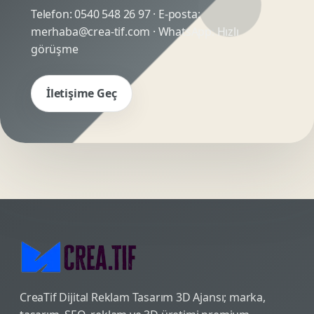
Telefon:
0540 548 26 97
· E-posta:
merhaba@crea-tif.com
· WhatsApp:
Hızlı
görüşme
İletişime Geç
CreaTif Dijital Reklam Tasarım 3D Ajansı; marka,