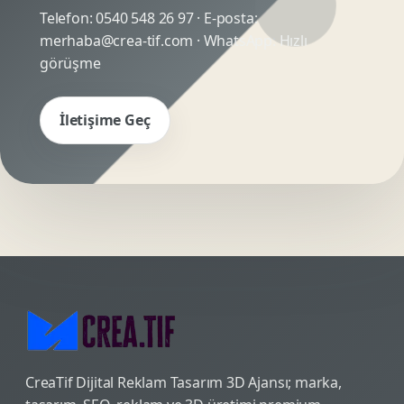
Telefon:
0540 548 26 97
· E-posta:
merhaba@crea-tif.com
· WhatsApp:
Hızlı
görüşme
İletişime Geç
CreaTif Dijital Reklam Tasarım 3D Ajansı; marka,