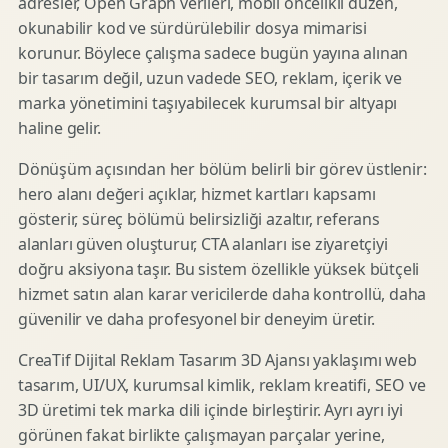
adresler, Open Graph verileri, mobil öncelikli düzen,
okunabilir kod ve sürdürülebilir dosya mimarisi
korunur. Böylece çalışma sadece bugün yayına alınan
bir tasarım değil, uzun vadede SEO, reklam, içerik ve
marka yönetimini taşıyabilecek kurumsal bir altyapı
haline gelir.
Dönüşüm açısından her bölüm belirli bir görev üstlenir:
hero alanı değeri açıklar, hizmet kartları kapsamı
gösterir, süreç bölümü belirsizliği azaltır, referans
alanları güven oluşturur, CTA alanları ise ziyaretçiyi
doğru aksiyona taşır. Bu sistem özellikle yüksek bütçeli
hizmet satın alan karar vericilerde daha kontrollü, daha
güvenilir ve daha profesyonel bir deneyim üretir.
CreaTif Dijital Reklam Tasarım 3D Ajansı yaklaşımı web
tasarım, UI/UX, kurumsal kimlik, reklam kreatifi, SEO ve
3D üretimi tek marka dili içinde birleştirir. Ayrı ayrı iyi
görünen fakat birlikte çalışmayan parçalar yerine,