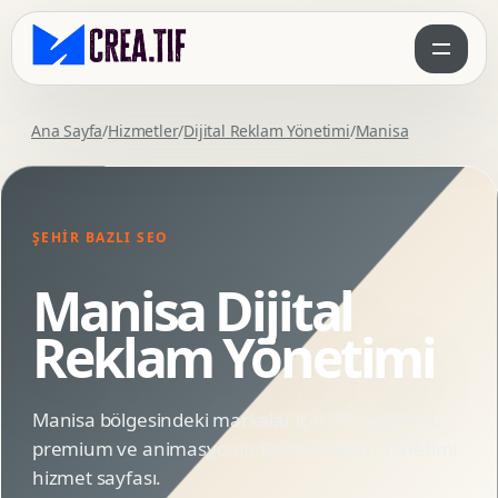
Ana Sayfa
/
Hizmetler
/
Dijital Reklam Yönetimi
/
Manisa
ŞEHIR BAZLI SEO
Manisa Dijital
Reklam Yönetimi
Manisa bölgesindeki markalar için SEO uyumlu,
premium ve animasyonlu Dijital Reklam Yönetimi
hizmet sayfası.