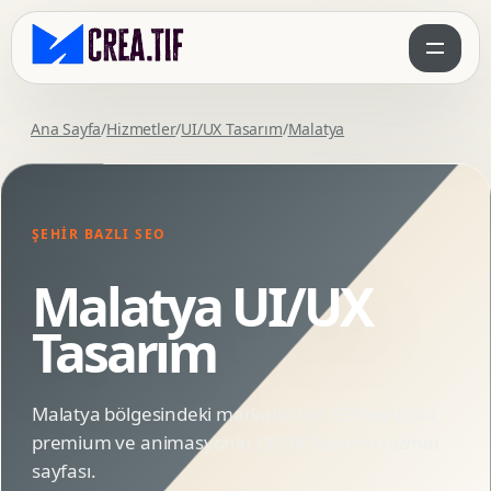
Ana Sayfa
/
Hizmetler
/
UI/UX Tasarım
/
Malatya
ŞEHIR BAZLI SEO
Malatya UI/UX
Tasarım
Malatya bölgesindeki markalar için SEO uyumlu,
premium ve animasyonlu UI/UX Tasarım hizmet
sayfası.