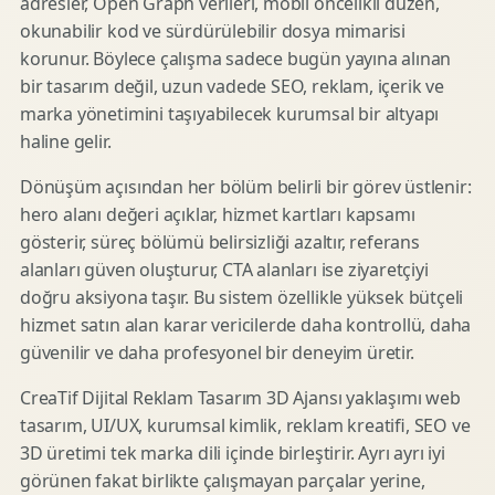
adresler, Open Graph verileri, mobil öncelikli düzen,
okunabilir kod ve sürdürülebilir dosya mimarisi
korunur. Böylece çalışma sadece bugün yayına alınan
bir tasarım değil, uzun vadede SEO, reklam, içerik ve
marka yönetimini taşıyabilecek kurumsal bir altyapı
haline gelir.
Dönüşüm açısından her bölüm belirli bir görev üstlenir:
hero alanı değeri açıklar, hizmet kartları kapsamı
gösterir, süreç bölümü belirsizliği azaltır, referans
alanları güven oluşturur, CTA alanları ise ziyaretçiyi
doğru aksiyona taşır. Bu sistem özellikle yüksek bütçeli
hizmet satın alan karar vericilerde daha kontrollü, daha
güvenilir ve daha profesyonel bir deneyim üretir.
CreaTif Dijital Reklam Tasarım 3D Ajansı yaklaşımı web
tasarım, UI/UX, kurumsal kimlik, reklam kreatifi, SEO ve
3D üretimi tek marka dili içinde birleştirir. Ayrı ayrı iyi
görünen fakat birlikte çalışmayan parçalar yerine,