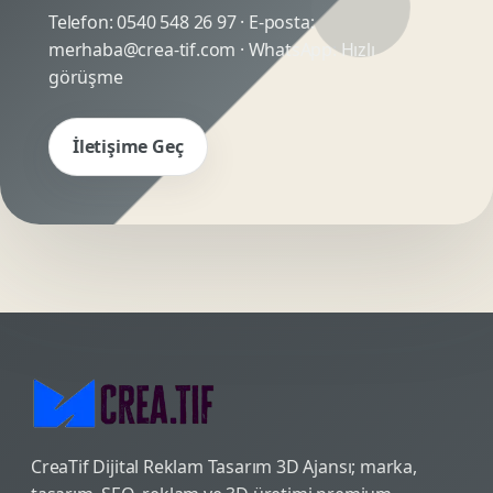
Telefon:
0540 548 26 97
· E-posta:
merhaba@crea-tif.com
· WhatsApp:
Hızlı
görüşme
İletişime Geç
CreaTif Dijital Reklam Tasarım 3D Ajansı; marka,