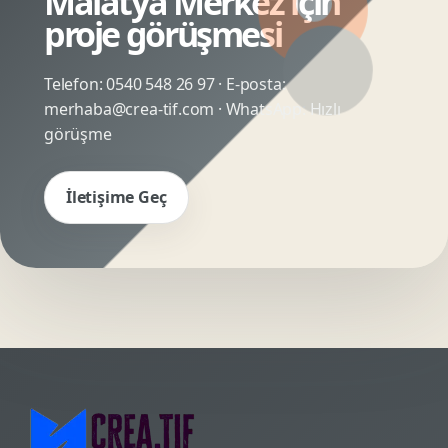
Malatya Merkez için
proje görüşmesi
Telefon:
0540 548 26 97
· E-posta:
merhaba@crea-tif.com
· WhatsApp:
Hızlı
görüşme
İletişime Geç