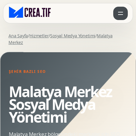
Ana Sayfa
/
Hizmetler
/
Sosyal Medya Yönetimi
/
Malatya
Merkez
ŞEHIR BAZLI SEO
Malatya Merkez
Sosyal Medya
Yönetimi
Malatya Merkez bölgesindeki markalar için SEO