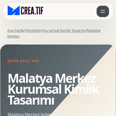
Ana Sayfa
/
Hizmetler
/
Kurumsal Kimlik Tasarımı
/
Malatya
Merkez
ŞEHIR BAZLI SEO
Malatya Merkez
Kurumsal Kimlik
Tasarımı
Malatya Merkez bölgesindeki markalar için SEO