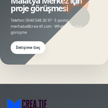
Malatya Merkez için
proje görüşmesi
Telefon:
0540 548 26 97
· E-posta:
merhaba@crea-tif.com
· WhatsApp:
Hızlı
görüşme
İletişime Geç