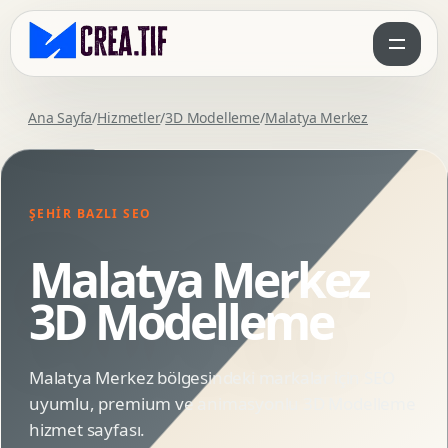
Ana Sayfa
/
Hizmetler
/
3D Modelleme
/
Malatya Merkez
ŞEHIR BAZLI SEO
Malatya Merkez
3D Modelleme
Malatya Merkez bölgesindeki markalar için SEO
uyumlu, premium ve animasyonlu 3D Modelleme
hizmet sayfası.