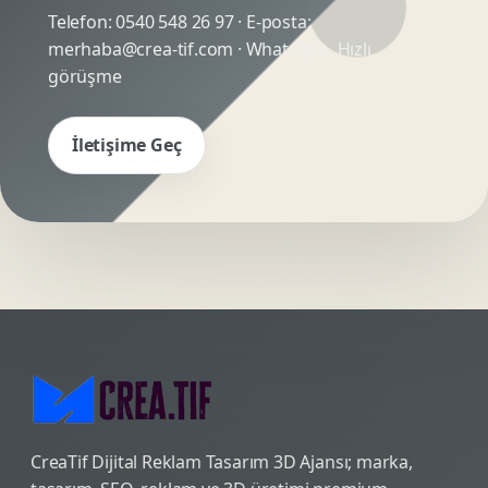
Telefon:
0540 548 26 97
· E-posta:
merhaba@crea-tif.com
· WhatsApp:
Hızlı
görüşme
İletişime Geç
CreaTif Dijital Reklam Tasarım 3D Ajansı; marka,