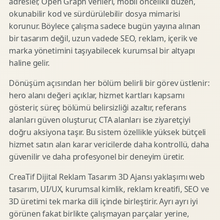
adresler, Open Graph verileri, mobil öncelikli düzen,
okunabilir kod ve sürdürülebilir dosya mimarisi
korunur. Böylece çalışma sadece bugün yayına alınan
bir tasarım değil, uzun vadede SEO, reklam, içerik ve
marka yönetimini taşıyabilecek kurumsal bir altyapı
haline gelir.
Dönüşüm açısından her bölüm belirli bir görev üstlenir:
hero alanı değeri açıklar, hizmet kartları kapsamı
gösterir, süreç bölümü belirsizliği azaltır, referans
alanları güven oluşturur, CTA alanları ise ziyaretçiyi
doğru aksiyona taşır. Bu sistem özellikle yüksek bütçeli
hizmet satın alan karar vericilerde daha kontrollü, daha
güvenilir ve daha profesyonel bir deneyim üretir.
CreaTif Dijital Reklam Tasarım 3D Ajansı yaklaşımı web
tasarım, UI/UX, kurumsal kimlik, reklam kreatifi, SEO ve
3D üretimi tek marka dili içinde birleştirir. Ayrı ayrı iyi
görünen fakat birlikte çalışmayan parçalar yerine,