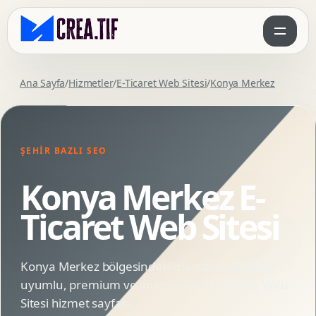
Ana Sayfa
/
Hizmetler
/
E-Ticaret Web Sitesi
/
Konya Merkez
ŞEHIR BAZLI SEO
Konya Merkez E-
Ticaret Web Sitesi
Konya Merkez bölgesindeki markalar için SEO
uyumlu, premium ve animasyonlu E-Ticaret Web
Sitesi hizmet sayfası.