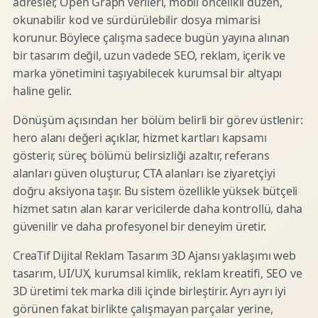
adresler, Open Graph verileri, mobil öncelikli düzen,
okunabilir kod ve sürdürülebilir dosya mimarisi
korunur. Böylece çalışma sadece bugün yayına alınan
bir tasarım değil, uzun vadede SEO, reklam, içerik ve
marka yönetimini taşıyabilecek kurumsal bir altyapı
haline gelir.
Dönüşüm açısından her bölüm belirli bir görev üstlenir:
hero alanı değeri açıklar, hizmet kartları kapsamı
gösterir, süreç bölümü belirsizliği azaltır, referans
alanları güven oluşturur, CTA alanları ise ziyaretçiyi
doğru aksiyona taşır. Bu sistem özellikle yüksek bütçeli
hizmet satın alan karar vericilerde daha kontrollü, daha
güvenilir ve daha profesyonel bir deneyim üretir.
CreaTif Dijital Reklam Tasarım 3D Ajansı yaklaşımı web
tasarım, UI/UX, kurumsal kimlik, reklam kreatifi, SEO ve
3D üretimi tek marka dili içinde birleştirir. Ayrı ayrı iyi
görünen fakat birlikte çalışmayan parçalar yerine,