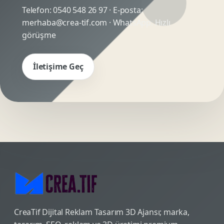
Telefon:
0540 548 26 97
· E-posta:
merhaba@crea-tif.com
· WhatsApp:
Hızlı
görüşme
İletişime Geç
CreaTif Dijital Reklam Tasarım 3D Ajansı; marka,