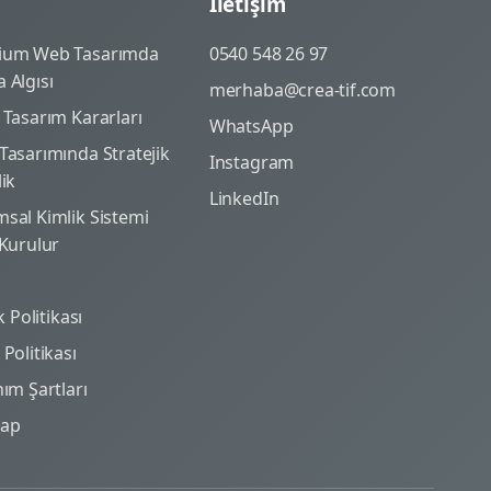
İletişim
ium Web Tasarımda
0540 548 26 97
 Algısı
merhaba@crea-tif.com
 Tasarım Kararları
WhatsApp
Tasarımında Stratejik
Instagram
lik
LinkedIn
sal Kimlik Sistemi
 Kurulur
ik Politikası
Politikası
nım Şartları
map