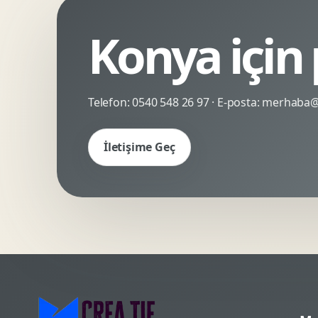
Kinetik Tipografi
Deneyimsel Mikrosite
Konya için
Telefon:
0540 548 26 97
· E-posta:
merhaba@c
İletişime Geç