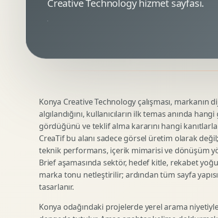
Creative Technology hizmet sayfası.
Minimal Logo Tasarimi
Google Ads Reklam Tasarimi
Premium Logo Tasarimi
Meta Ads Reklam Tasarimi
Amblem Tasarimi
Kampanya Stratejisi
Logo Revizyonu
Performans Reklam Kreatifleri
Tipografik Logo Tasarimi
Youtube Reklam Kreatifi
Maskot Logo Tasarimi
Linkedin Reklam Kreatifi
Startup Logo Tasarimi
Display Banner Tasarimi
Konya Creative Technology çalışması, markanın diji
Kurumsal Logo Yenileme
Remarketing Kreatifleri
algılandığını, kullanıcıların ilk temas anında hangi
gördüğünü ve teklif alma kararını hangi kanıtlarla
CreaTif bu alanı sadece görsel üretim olarak değil; st
Teknik SEO
Urun Gorsellestirme
teknik performans, içerik mimarisi ve dönüşüm yönet
Yerel SEO
3D Reklam Gorseli
Brief aşamasında sektör, hedef kitle, rekabet yoğu
marka tonu netleştirilir; ardından tüm sayfa yapısı
Icerik SEO
Cgi Kampanya Gorseli
tasarlanır.
SEO Denetimi
Motion 3D
E Ticaret SEO
3D Karakter Tasarimi
Konya odağındaki projelerde yerel arama niyetiyle
Uluslararasi SEO
3D Stand Tasarimi