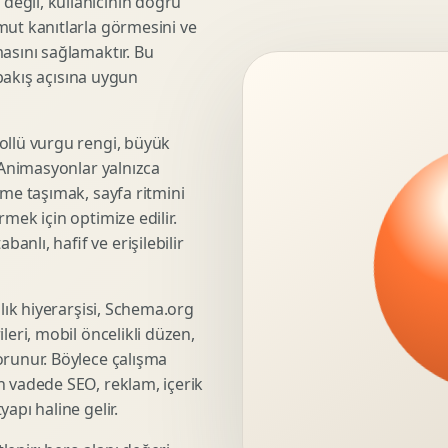
eğil, kullanıcının doğru
mut kanıtlarla görmesini ve
3D Render Alma
asını sağlamaktır. Bu
Teknik Modelleme
 bakış açısına uygun
ollü vurgu rengi, büyük
Marka Stratejisi
. Animasyonlar yalnızca
Marka Konumlandirma
üme taşımak, sayfa ritmini
Isimlendirme
mek için optimize edilir.
Rekabet Analizi
nlı, hafif ve erişilebilir
Hedef Kitle Analizi
Marka Mimarisi
şlık hiyerarşisi, Schema.org
Deger Onerisi Tasarimi
leri, mobil öncelikli düzen,
Pazara Giris Stratejisi
orunur. Böylece çalışma
n vadede SEO, reklam, içerik
apı haline gelir.
Display Banner Tasarimi