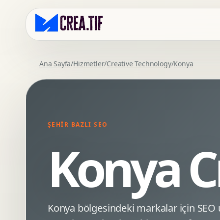
Ana Sayfa
/
Hizmetler
/
Creative Technology
/
Konya
Kurumsal Web Tasarim
Eticaret Arayuz Tasarimi
Premium Web Tasarim
Saas UI Tasarimi
Mobil Uyumlu Web Tasarim
Mobil Uygulama Arayuz Tasarimi
ŞEHIR BAZLI SEO
SEO Uyumlu Web Tasarim
UX Arastirma
Konya C
Wordpress Web Tasarim
Tasarim Sistemi
Webflow Web Tasarim
Prototip Tasarimi
Framer Web Tasarim
Dashboard UI Tasarimi
Kurumsal Site Yenileme
Conversion UX Optimizasyonu
Konya bölgesindeki markalar için SE