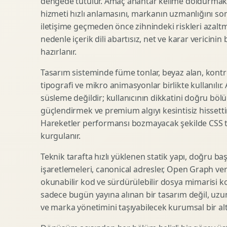
dengede tutulur. Amaç anahtar kelime doldurmak d
hizmeti hızlı anlamasını, markanın uzmanlığını so
SEO Icerik Stratejisi
3D Sosyal Medya Gorseli
iletişime geçmeden önce zihnindeki riskleri azaltm
Schema Markup Optimizasyonu
3D Lansman Filmi
nedenle içerik dili abartısız, net ve karar vericinin
hazırlanır.
Tasarım sisteminde füme tonlar, beyaz alan, kontr
Premium Ambalaj Tasarimi
Afis Tasarimi
tipografi ve mikro animasyonlar birlikte kullanılır
Etiket Tasarimi
Brosur Tasarimi
süsleme değildir; kullanıcının dikkatini doğru böl
Kutu Tasarimi
Sosyal Medya Gorsel Tasarimi
güçlendirmek ve premium algıyı kesintisiz hissettir
Raf Gorunurlugu
Sunum Tasarimi
Hareketler performansı bozmayacak şekilde CSS taba
Gida Ambalaj Tasarimi
Katalog Tasarimi
kurgulanır.
Kozmetik Ambalaj Tasarimi
Infografik Tasarimi
Teknik tarafta hızlı yüklenen statik yapı, doğru ba
E Ticaret Kutu Tasarimi
Fuaye Gorsel Tasarimi
işaretlemeleri, canonical adresler, Open Graph veri
Ambalaj Mockup Tasarimi
Kurumsal Ilan Tasarimi
okunabilir kod ve sürdürülebilir dosya mimarisi k
sadece bugün yayına alınan bir tasarım değil, uzu
ve marka yönetimini taşıyabilecek kurumsal bir alty
Shopify Tasarim
Lead Generation Landing Page