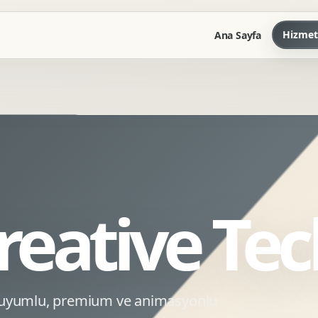
Hizmet
Ana Sayfa
Marka Kilavuzu
Kartvizit Antetli Tasarimi
Kurumsal Sunum Tasarimi
Brand Guidelines
reative Te
Gorsel Dil Tasarimi
Kurumsal Dokuman Tasarimi
Ofis Ici Gorsel Kimlik
Kurumsal Katalog Tasarimi
O uyumlu, premium ve animasyonlu