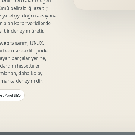
lenir: hero alanı değeri
Video Reklam Kreatifi
mü belirsizliği azaltır,
Outdoor Reklam Tasarimi
 ziyaretçiyi doğru aksiyona
Kampanya Kimligi
ın alan karar vericilerde
Performans Kreatif Seti
 bir deneyim üretir.
Story Reklam Tasarimi
 web tasarım, UI/UX,
Statik Reklam Gorseli
 tek marka dili içinde
Motion Banner Tasarimi
şmayan parçalar yerine,
ardını hissettiren
umlanan, daha kolay
r marka deneyimidir.
ri: Yerel SEO