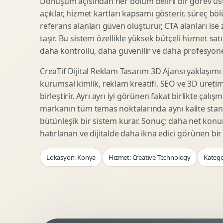
Dönüşüm açısından her bölüm belirli bir görev üst
Woocommerce Tasarim
Reklam Landing Page
açıklar, hizmet kartları kapsamı gösterir, süreç bölü
Eticaret UX Optimizasyonu
Urun Lansman Sayfasi
referans alanları güven oluşturur, CTA alanları ise
Urun Sayfasi Tasarimi
Ab Test Arayuzu
taşır. Bu sistem özellikle yüksek bütçeli hizmet sat
Kategori Sayfasi Tasarimi
Webinar Landing Page
daha kontrollü, daha güvenilir ve daha profesyonel
Sepet Odeme UX
App Landing Page
CreaTif Dijital Reklam Tasarım 3D Ajansı yaklaşımı
Pazaryeri Marka Magazasi
Form Optimizasyonu
kurumsal kimlik, reklam kreatifi, SEO ve 3D üretimi
Eticaret SEO Altyapisi
Sales Page Tasarimi
birleştirir. Ayrı ayrı iyi görünen fakat birlikte çalı
markanın tüm temas noktalarında aynı kalite stand
bütünleşik bir sistem kurar. Sonuç; daha net kon
Logo Animasyonu
Webgl Deneyim Tasarimi
hatırlanan ve dijitalde daha ikna edici görünen bi
Mikro Animasyon Tasarimi
Interaktif Kampanya
Lokasyon: Konya
Hizmet: Creative Technology
Katego
Reklam Motion Video
AI Gorsel Konsept
Arayuz Animasyonu
No Code Prototip
Lottie Animasyon
3D Web Deneyimi
Sosyal Medya Motion
Veri Gorsellestirme
Urun Tanitim Animasyonu
Dinamik Landing Page