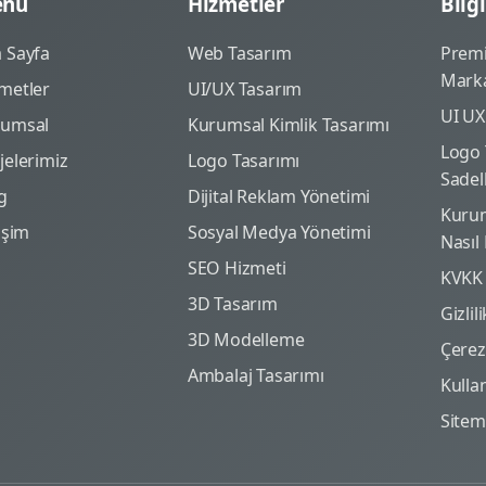
nü
Hizmetler
Bilgi
 Sayfa
Web Tasarım
Prem
Marka
metler
UI/UX Tasarım
UI UX
rumsal
Kurumsal Kimlik Tasarımı
Logo 
jelerimiz
Logo Tasarımı
Sadel
g
Dijital Reklam Yönetimi
Kurum
tişim
Sosyal Medya Yönetimi
Nasıl
SEO Hizmeti
KVKK
3D Tasarım
Gizlil
3D Modelleme
Çerez 
Ambalaj Tasarımı
Kulla
Site