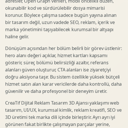
adresler, Open Graph verileri, mobil öncelikli düzen,
okunabilir kod ve sürdürülebilir dosya mimarisi
korunur. Böylece çalışma sadece bugün yayına alınan
bir tasarım değil, uzun vadede SEO, reklam, içerik ve
marka yönetimini taşıyabilecek kurumsal bir altyapı
haline gelir.
Dönüşüm açısından her bölüm belirli bir görev üstlenir:
hero alanı değeri açıklar, hizmet kartları kapsamı
gösterir, süreç bölümü belirsizliği azaltır, referans
alanları güven oluşturur, CTA alanları ise ziyaretçiyi
doğru aksiyona taşır. Bu sistem özellikle yüksek bütçeli
hizmet satın alan karar vericilerde daha kontrollü, daha
güvenilir ve daha profesyonel bir deneyim üretir.
CreaTif Dijital Reklam Tasarım 3D Ajansı yaklaşımı web
tasarım, UI/UX, kurumsal kimlik, reklam kreatifi, SEO ve
3D üretimi tek marka dili içinde birleştirir. Ayrı ayrı iyi
görünen fakat birlikte çalışmayan parçalar yerine,