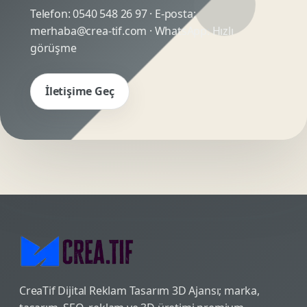
Telefon:
0540 548 26 97
· E-posta:
merhaba@crea-tif.com
· WhatsApp:
Hızlı
görüşme
İletişime Geç
CreaTif Dijital Reklam Tasarım 3D Ajansı; marka,