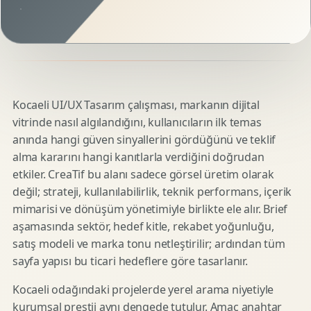
Kocaeli UI/UX Tasarım çalışması, markanın dijital
vitrinde nasıl algılandığını, kullanıcıların ilk temas
anında hangi güven sinyallerini gördüğünü ve teklif
alma kararını hangi kanıtlarla verdiğini doğrudan
etkiler. CreaTif bu alanı sadece görsel üretim olarak
değil; strateji, kullanılabilirlik, teknik performans, içerik
mimarisi ve dönüşüm yönetimiyle birlikte ele alır. Brief
aşamasında sektör, hedef kitle, rekabet yoğunluğu,
satış modeli ve marka tonu netleştirilir; ardından tüm
sayfa yapısı bu ticari hedeflere göre tasarlanır.
Kocaeli odağındaki projelerde yerel arama niyetiyle
kurumsal prestij aynı dengede tutulur. Amaç anahtar