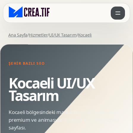
Ana Sayfa
/
Hizmetler
/
UI/UX Tasarım
/
Kocaeli
ŞEHIR BAZLI SEO
Kocaeli UI/UX
Tasarım
Kocaeli bölgesindeki markalar için SEO uyumlu,
premium ve animasyonlu UI/UX Tasarım hizmet
sayfası.