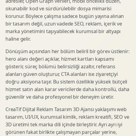
adresler, Open Graph verileri, mobil öncelikli düzen,
okunabilir kod ve sürdürülebilir dosya mimarisi
korunur. Böylece çalışma sadece bugün yayına alınan
bir tasarım değil, uzun vadede SEO, reklam, içerik ve
marka yönetimini taşıyabilecek kurumsal bir altyapı
haline gelir.
Dönüşüm açısından her bölüm belirli bir görev üstlenir:
hero alanı değeri açıklar, hizmet kartları kapsamı
gösterir, süreç bölümü belirsizliği azaltır, referans
alanları güven oluşturur, CTA alanları ise ziyaretçiyi
doğru aksiyona taşır. Bu sistem özellikle yüksek bütçeli
hizmet satın alan karar vericilerde daha kontrollü, daha
güvenilir ve daha profesyonel bir deneyim üretir.
CreaTif Dijital Reklam Tasarım 3D Ajansı yaklaşımı web
tasarım, UI/UX, kurumsal kimlik, reklam kreatifi, SEO ve
3D üretimi tek marka dili içinde birleştirir. Ayrı ayrı iyi
görünen fakat birlikte çalışmayan parçalar yerine,