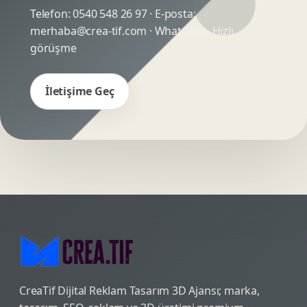
Telefon:
0540 548 26 97
· E-posta:
merhaba@crea-tif.com
· WhatsApp:
Hızlı
görüşme
İletişime Geç
CreaTif Dijital Reklam Tasarım 3D Ajansı; marka,