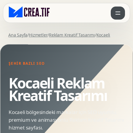
Ana Sayfa
/
Hizmetler
/
Reklam Kreatif Tasarımı
/
Kocaeli
ŞEHIR BAZLI SEO
Kocaeli Reklam
Kreatif Tasarımı
Kocaeli bölgesindeki markalar için SEO uyumlu,
premium ve animasyonlu Reklam Kreatif Tasarımı
hizmet sayfası.