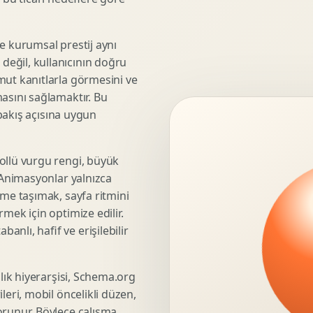
3D Render Alma
Teknik Modelleme
e kurumsal prestij aynı
eğil, kullanıcının doğru
mut kanıtlarla görmesini ve
asını sağlamaktır. Bu
Marka Stratejisi
 bakış açısına uygun
Marka Konumlandirma
Isimlendirme
Rekabet Analizi
ollü vurgu rengi, büyük
. Animasyonlar yalnızca
Hedef Kitle Analizi
üme taşımak, sayfa ritmini
Marka Mimarisi
mek için optimize edilir.
Deger Onerisi Tasarimi
nlı, hafif ve erişilebilir
Pazara Giris Stratejisi
şlık hiyerarşisi, Schema.org
leri, mobil öncelikli düzen,
Display Banner Tasarimi
orunur. Böylece çalışma