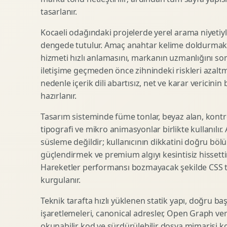
tasarlanır.
SEO Icerik Stratejisi
3D Sosyal Medya Gorseli
Schema Markup Optimizasyonu
3D Lansman Filmi
Kocaeli odağındaki projelerde yerel arama niyetiyl
dengede tutulur. Amaç anahtar kelime doldurmak d
hizmeti hızlı anlamasını, markanın uzmanlığını so
iletişime geçmeden önce zihnindeki riskleri azaltm
Premium Ambalaj Tasarimi
Afis Tasarimi
nedenle içerik dili abartısız, net ve karar vericinin
Etiket Tasarimi
Brosur Tasarimi
hazırlanır.
Kutu Tasarimi
Sosyal Medya Gorsel Tasarimi
Raf Gorunurlugu
Sunum Tasarimi
Tasarım sisteminde füme tonlar, beyaz alan, kontr
tipografi ve mikro animasyonlar birlikte kullanılır
Gida Ambalaj Tasarimi
Katalog Tasarimi
süsleme değildir; kullanıcının dikkatini doğru böl
Kozmetik Ambalaj Tasarimi
Infografik Tasarimi
güçlendirmek ve premium algıyı kesintisiz hissettir
E Ticaret Kutu Tasarimi
Fuaye Gorsel Tasarimi
Hareketler performansı bozmayacak şekilde CSS taba
Ambalaj Mockup Tasarimi
Kurumsal Ilan Tasarimi
kurgulanır.
Teknik tarafta hızlı yüklenen statik yapı, doğru ba
işaretlemeleri, canonical adresler, Open Graph veri
Shopify Tasarim
Lead Generation Landing Page
okunabilir kod ve sürdürülebilir dosya mimarisi k