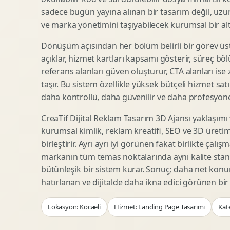
Woocommerce Tasarim
Reklam Landing Page
sadece bugün yayına alınan bir tasarım değil, uzu
Eticaret UX Optimizasyonu
Urun Lansman Sayfasi
ve marka yönetimini taşıyabilecek kurumsal bir alty
Urun Sayfasi Tasarimi
Ab Test Arayuzu
Dönüşüm açısından her bölüm belirli bir görev üst
Kategori Sayfasi Tasarimi
Webinar Landing Page
açıklar, hizmet kartları kapsamı gösterir, süreç bölü
Sepet Odeme UX
App Landing Page
referans alanları güven oluşturur, CTA alanları ise
Pazaryeri Marka Magazasi
Form Optimizasyonu
taşır. Bu sistem özellikle yüksek bütçeli hizmet sat
Eticaret SEO Altyapisi
Sales Page Tasarimi
daha kontrollü, daha güvenilir ve daha profesyonel
CreaTif Dijital Reklam Tasarım 3D Ajansı yaklaşımı
kurumsal kimlik, reklam kreatifi, SEO ve 3D üretimi
Logo Animasyonu
Webgl Deneyim Tasarimi
birleştirir. Ayrı ayrı iyi görünen fakat birlikte çalı
Mikro Animasyon Tasarimi
Interaktif Kampanya
markanın tüm temas noktalarında aynı kalite stand
Reklam Motion Video
AI Gorsel Konsept
bütünleşik bir sistem kurar. Sonuç; daha net kon
Arayuz Animasyonu
No Code Prototip
hatırlanan ve dijitalde daha ikna edici görünen bi
Lottie Animasyon
3D Web Deneyimi
Lokasyon: Kocaeli
Hizmet: Landing Page Tasarımı
Kate
Sosyal Medya Motion
Veri Gorsellestirme
Urun Tanitim Animasyonu
Dinamik Landing Page