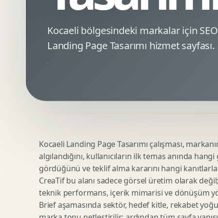
Minimal Logo Tasarimi
Google Ads Reklam Tasarimi
Premium Logo Tasarimi
Meta Ads Reklam Tasarimi
Kocaeli bölgesindeki markalar için S
Amblem Tasarimi
Kampanya Stratejisi
Landing Page Tasarımı hizmet sayfası.
Logo Revizyonu
Performans Reklam Kreatifleri
Tipografik Logo Tasarimi
Youtube Reklam Kreatifi
Maskot Logo Tasarimi
Linkedin Reklam Kreatifi
Startup Logo Tasarimi
Display Banner Tasarimi
Kurumsal Logo Yenileme
Remarketing Kreatifleri
Kocaeli Landing Page Tasarımı çalışması, markanın d
Teknik SEO
Urun Gorsellestirme
algılandığını, kullanıcıların ilk temas anında hangi
Yerel SEO
3D Reklam Gorseli
gördüğünü ve teklif alma kararını hangi kanıtlarla
Icerik SEO
Cgi Kampanya Gorseli
CreaTif bu alanı sadece görsel üretim olarak değil; st
SEO Denetimi
Motion 3D
teknik performans, içerik mimarisi ve dönüşüm yönet
E Ticaret SEO
3D Karakter Tasarimi
Brief aşamasında sektör, hedef kitle, rekabet yoğu
marka tonu netleştirilir; ardından tüm sayfa yapısı
Uluslararasi SEO
3D Stand Tasarimi