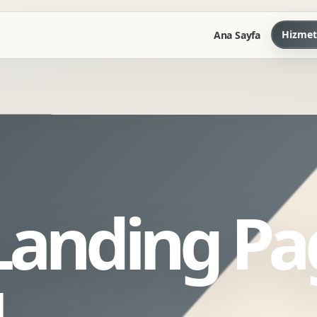
Hizmet
Ana Sayfa
Marka Kilavuzu
Kartvizit Antetli Tasarimi
Kurumsal Sunum Tasarimi
Brand Guidelines
 Landing Pa
Gorsel Dil Tasarimi
Kurumsal Dokuman Tasarimi
Ofis Ici Gorsel Kimlik
ı
Kurumsal Katalog Tasarimi