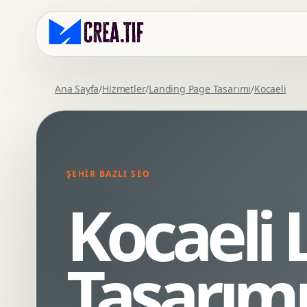
Ana Sayfa
/
Hizmetler
/
Landing Page Tasarımı
/
Kocaeli
Kurumsal Web Tasarim
Eticaret Arayuz Tasarimi
Premium Web Tasarim
Saas UI Tasarimi
Mobil Uyumlu Web Tasarim
Mobil Uygulama Arayuz Tasarimi
ŞEHIR BAZLI SEO
SEO Uyumlu Web Tasarim
UX Arastirma
Kocaeli
Wordpress Web Tasarim
Tasarim Sistemi
Webflow Web Tasarim
Prototip Tasarimi
Framer Web Tasarim
Dashboard UI Tasarimi
Tasarım
Kurumsal Site Yenileme
Conversion UX Optimizasyonu