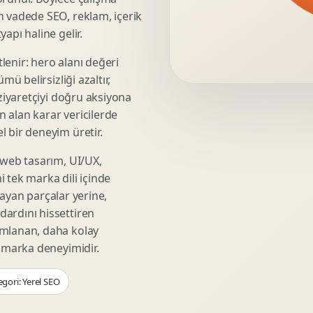
Video Reklam Kreatifi
n vadede SEO, reklam, içerik
Outdoor Reklam Tasarimi
apı haline gelir.
Kampanya Kimligi
lenir: hero alanı değeri
Performans Kreatif Seti
mü belirsizliği azaltır,
Story Reklam Tasarimi
 ziyaretçiyi doğru aksiyona
Statik Reklam Gorseli
ın alan karar vericilerde
Motion Banner Tasarimi
 bir deneyim üretir.
 web tasarım, UI/UX,
 tek marka dili içinde
şmayan parçalar yerine,
ardını hissettiren
umlanan, daha kolay
r marka deneyimidir.
gori: Yerel SEO