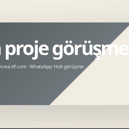
n proje görüşme
rea-tif.com
· WhatsApp:
Hızlı görüşme