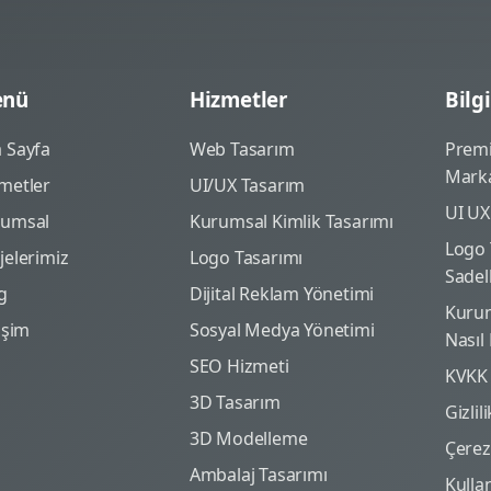
nü
Hizmetler
Bilgi
 Sayfa
Web Tasarım
Prem
Marka
metler
UI/UX Tasarım
UI UX
rumsal
Kurumsal Kimlik Tasarımı
Logo 
jelerimiz
Logo Tasarımı
Sadel
g
Dijital Reklam Yönetimi
Kurum
tişim
Sosyal Medya Yönetimi
Nasıl
SEO Hizmeti
KVKK
3D Tasarım
Gizlil
3D Modelleme
Çerez 
Ambalaj Tasarımı
Kulla