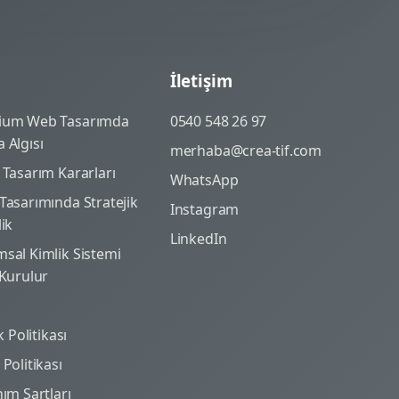
İletişim
ium Web Tasarımda
0540 548 26 97
 Algısı
merhaba@crea-tif.com
 Tasarım Kararları
WhatsApp
Tasarımında Stratejik
Instagram
lik
LinkedIn
sal Kimlik Sistemi
 Kurulur
ik Politikası
Politikası
nım Şartları