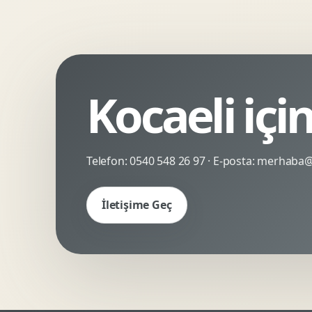
Kinetik Tipografi
Deneyimsel Mikrosite
Kocaeli içi
Telefon:
0540 548 26 97
· E-posta:
merhaba@c
İletişime Geç