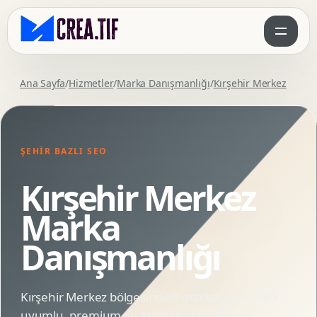
Ana Sayfa
/
Hizmetler
/
Marka Danışmanlığı
/
Kırşehir Merkez
ŞEHIR BAZLI SEO
Kırşehir Merkez
Marka
Danışmanlığı
Kırşehir Merkez bölgesindeki markalar için SEO
uyumlu, premium ve animasyonlu Marka