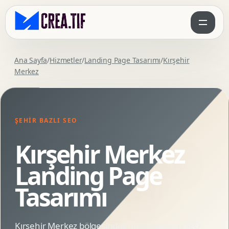
Ana Sayfa
/
Hizmetler
/
Landing Page Tasarımı
/
Kırşehir
Merkez
ŞEHIR BAZLI SEO
Kırşehir Merkez
Landing Page
Tasarımı
Kırşehir Merkez bölgesindeki markalar için SEO