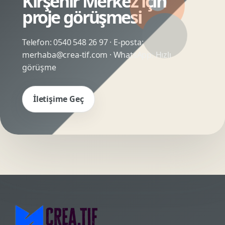
Kırşehir Merkez için
proje görüşmesi
Telefon:
0540 548 26 97
· E-posta:
merhaba@crea-tif.com
· WhatsApp:
Hızlı
görüşme
İletişime Geç