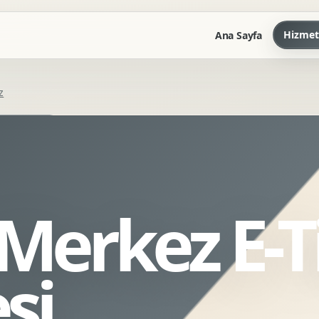
Hizmet
Ana Sayfa
z
Marka Kilavuzu
Kartvizit Antetli Tasarimi
Kurumsal Sunum Tasarimi
Brand Guidelines
 Merkez E-T
Gorsel Dil Tasarimi
Kurumsal Dokuman Tasarimi
Ofis Ici Gorsel Kimlik
si
Kurumsal Katalog Tasarimi