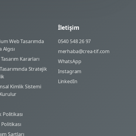
İletişim
ium Web Tasarımda
0540 548 26 97
 Algısı
merhaba@crea-tif.com
 Tasarım Kararları
WhatsApp
Tasarımında Stratejik
Instagram
lik
LinkedIn
sal Kimlik Sistemi
 Kurulur
ik Politikası
Politikası
nım Şartları