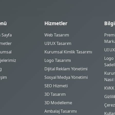
nü
Hizmetler
Bilgi
 Sayfa
Web Tasarım
Prem
Marka
metler
UI/UX Tasarım
UI UX
rumsal
Kurumsal Kimlik Tasarımı
Logo 
jelerimiz
Logo Tasarımı
Sadel
g
Dijital Reklam Yönetimi
Kurum
tişim
Sosyal Medya Yönetimi
Nasıl
SEO Hizmeti
KVKK
3D Tasarım
Gizlil
3D Modelleme
Çerez 
Ambalaj Tasarımı
Kulla