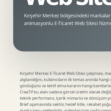
Minimal Logo Tasarimi
Google Ads Reklam Tasarimi
Premium Logo Tasarimi
Meta Ads Reklam Tasarimi
Kırşehir Merkez bölgesindeki markala
Amblem Tasarimi
Kampanya Stratejisi
animasyonlu E-Ticaret Web Sitesi hizme
Logo Revizyonu
Performans Reklam Kreatifleri
Tipografik Logo Tasarimi
Youtube Reklam Kreatifi
Maskot Logo Tasarimi
Linkedin Reklam Kreatifi
Startup Logo Tasarimi
Display Banner Tasarimi
Kurumsal Logo Yenileme
Remarketing Kreatifleri
Kırşehir Merkez E-Ticaret Web Sitesi çalışması, mark
Teknik SEO
Urun Gorsellestirme
algılandığını, kullanıcıların ilk temas anında hangi
Yerel SEO
3D Reklam Gorseli
gördüğünü ve teklif alma kararını hangi kanıtlarla
Icerik SEO
Cgi Kampanya Gorseli
CreaTif bu alanı sadece görsel üretim olarak değil; st
SEO Denetimi
Motion 3D
teknik performans, içerik mimarisi ve dönüşüm yönet
E Ticaret SEO
3D Karakter Tasarimi
Brief aşamasında sektör, hedef kitle, rekabet yoğu
marka tonu netleştirilir; ardından tüm sayfa yapısı
Uluslararasi SEO
3D Stand Tasarimi