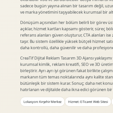
Woocommerce Tasarim
Reklam Landing Page
sadece bugün yayına alınan bir tasarım değil, uzu
Eticaret UX Optimizasyonu
Urun Lansman Sayfasi
ve marka yönetimini taşıyabilecek kurumsal bir alty
Urun Sayfasi Tasarimi
Ab Test Arayuzu
Dönüşüm açısından her bölüm belirli bir görev üst
Kategori Sayfasi Tasarimi
Webinar Landing Page
açıklar, hizmet kartları kapsamı gösterir, süreç bölü
Sepet Odeme UX
App Landing Page
referans alanları güven oluşturur, CTA alanları ise
Pazaryeri Marka Magazasi
Form Optimizasyonu
taşır. Bu sistem özellikle yüksek bütçeli hizmet sat
Eticaret SEO Altyapisi
Sales Page Tasarimi
daha kontrollü, daha güvenilir ve daha profesyonel
CreaTif Dijital Reklam Tasarım 3D Ajansı yaklaşımı
kurumsal kimlik, reklam kreatifi, SEO ve 3D üretimi
Logo Animasyonu
Webgl Deneyim Tasarimi
birleştirir. Ayrı ayrı iyi görünen fakat birlikte çalı
Mikro Animasyon Tasarimi
Interaktif Kampanya
markanın tüm temas noktalarında aynı kalite stand
Reklam Motion Video
AI Gorsel Konsept
bütünleşik bir sistem kurar. Sonuç; daha net kon
Arayuz Animasyonu
No Code Prototip
hatırlanan ve dijitalde daha ikna edici görünen bi
Lottie Animasyon
3D Web Deneyimi
Lokasyon: Kırşehir Merkez
Hizmet: E-Ticaret Web Sitesi
Sosyal Medya Motion
Veri Gorsellestirme
Urun Tanitim Animasyonu
Dinamik Landing Page