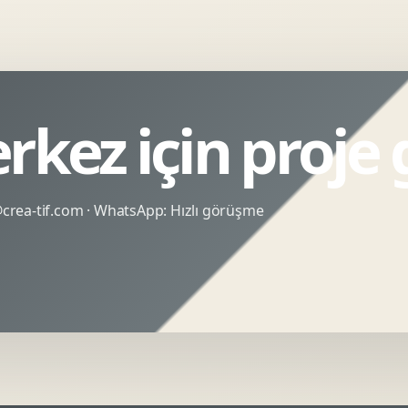
erkez için proje
rea-tif.com
· WhatsApp:
Hızlı görüşme