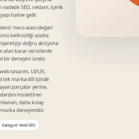
Video Reklam Kreatifi
n vadede SEO, reklam, içerik
Outdoor Reklam Tasarimi
apı haline gelir.
Kampanya Kimligi
lenir: hero alanı değeri
Performans Kreatif Seti
mü belirsizliği azaltır,
Story Reklam Tasarimi
 ziyaretçiyi doğru aksiyona
Statik Reklam Gorseli
ın alan karar vericilerde
Motion Banner Tasarimi
 bir deneyim üretir.
 web tasarım, UI/UX,
 tek marka dili içinde
şmayan parçalar yerine,
ardını hissettiren
umlanan, daha kolay
r marka deneyimidir.
Kategori: Yerel SEO