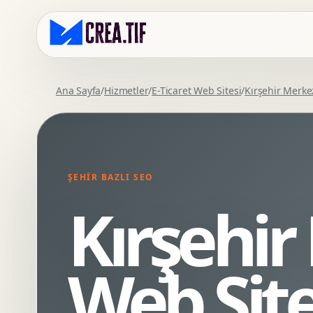
Ana Sayfa
/
Hizmetler
/
E-Ticaret Web Sitesi
/
Kırşehir Merke
Kurumsal Web Tasarim
Eticaret Arayuz Tasarimi
Premium Web Tasarim
Saas UI Tasarimi
Mobil Uyumlu Web Tasarim
Mobil Uygulama Arayuz Tasarimi
ŞEHIR BAZLI SEO
SEO Uyumlu Web Tasarim
UX Arastirma
Kırşehir
Wordpress Web Tasarim
Tasarim Sistemi
Webflow Web Tasarim
Prototip Tasarimi
Framer Web Tasarim
Dashboard UI Tasarimi
Web Site
Kurumsal Site Yenileme
Conversion UX Optimizasyonu