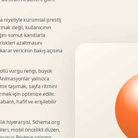
3D Render Alma
Teknik Modelleme
 niyetiyle kurumsal prestij
mak değil, kullanıcının
ını somut kanıtlarla
iskleri azaltmasını
Marka Stratejisi
 karar vericinin bakış açısına
Marka Konumlandirma
Isimlendirme
Rekabet Analizi
ollü vurgu rengi, büyük
. Animasyonlar yalnızca
Hedef Kitle Analizi
üme taşımak, sayfa ritmini
Marka Mimarisi
mek için optimize edilir.
Deger Onerisi Tasarimi
nlı, hafif ve erişilebilir
Pazara Giris Stratejisi
şlık hiyerarşisi, Schema.org
leri, mobil öncelikli düzen,
Display Banner Tasarimi
orunur. Böylece çalışma