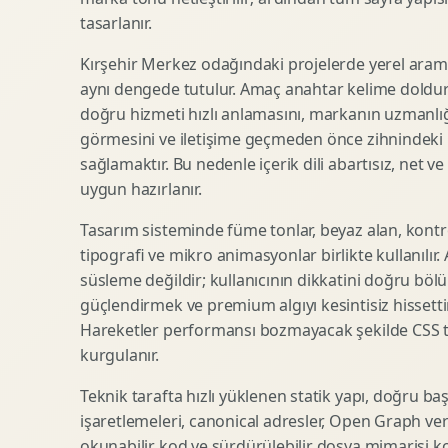
tasarlanır.
SEO Icerik Stratejisi
3D Sosyal Medya Gorseli
Schema Markup Optimizasyonu
3D Lansman Filmi
Kırşehir Merkez odağındaki projelerde yerel arama
aynı dengede tutulur. Amaç anahtar kelime doldur
doğru hizmeti hızlı anlamasını, markanın uzmanlığ
görmesini ve iletişime geçmeden önce zihnindeki r
Premium Ambalaj Tasarimi
Afis Tasarimi
sağlamaktır. Bu nedenle içerik dili abartısız, net ve
Etiket Tasarimi
Brosur Tasarimi
uygun hazırlanır.
Kutu Tasarimi
Sosyal Medya Gorsel Tasarimi
Raf Gorunurlugu
Sunum Tasarimi
Tasarım sisteminde füme tonlar, beyaz alan, kontr
tipografi ve mikro animasyonlar birlikte kullanılır
Gida Ambalaj Tasarimi
Katalog Tasarimi
süsleme değildir; kullanıcının dikkatini doğru böl
Kozmetik Ambalaj Tasarimi
Infografik Tasarimi
güçlendirmek ve premium algıyı kesintisiz hissettir
E Ticaret Kutu Tasarimi
Fuaye Gorsel Tasarimi
Hareketler performansı bozmayacak şekilde CSS taba
Ambalaj Mockup Tasarimi
Kurumsal Ilan Tasarimi
kurgulanır.
Teknik tarafta hızlı yüklenen statik yapı, doğru ba
işaretlemeleri, canonical adresler, Open Graph veri
Shopify Tasarim
Lead Generation Landing Page
okunabilir kod ve sürdürülebilir dosya mimarisi k