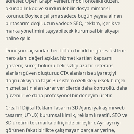
adresler, Open Graph verileri, mobil öncelikli düzen,
okunabilir kod ve sürdürülebilir dosya mimarisi
korunur. Böylece çalışma sadece bugün yayına alınan
bir tasarım değil, uzun vadede SEO, reklam, içerik ve
marka yönetimini taşıyabilecek kurumsal bir altyapı
haline gelir.
Dönüşüm açısından her bölüm belirli bir görev üstlenir:
hero alanı değeri açıklar, hizmet kartları kapsamı
gösterir, süreç bölümü belirsizliği azaltır, referans
alanları güven oluşturur, CTA alanları ise ziyaretçiyi
doğru aksiyona taşır. Bu sistem özellikle yüksek bütçeli
hizmet satın alan karar vericilerde daha kontrollü, daha
güvenilir ve daha profesyonel bir deneyim üretir.
CreaTif Dijital Reklam Tasarım 3D Ajansı yaklaşımı web
tasarım, UI/UX, kurumsal kimlik, reklam kreatifi, SEO ve
3D üretimi tek marka dili içinde birleştirir. Ayrı ayrı iyi
görünen fakat birlikte çalışmayan parçalar yerine,