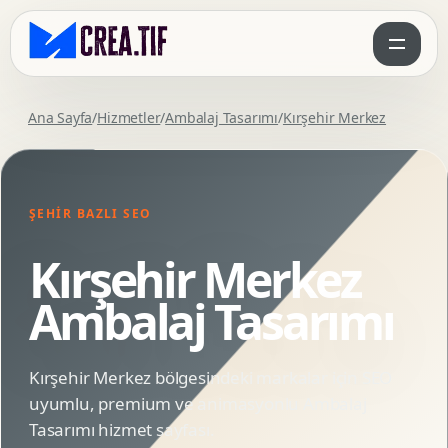
Ana Sayfa
/
Hizmetler
/
Ambalaj Tasarımı
/
Kırşehir Merkez
ŞEHIR BAZLI SEO
Kırşehir Merkez
Ambalaj Tasarımı
Kırşehir Merkez bölgesindeki markalar için SEO
uyumlu, premium ve animasyonlu Ambalaj
Tasarımı hizmet sayfası.