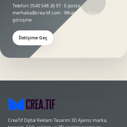
Telefon:
0540 548 26 97
· E-posta:
merhaba@crea-tif.com
· WhatsApp:
Hızlı
görüşme
İletişime Geç
CreaTif Dijital Reklam Tasarım 3D Ajansı; marka,