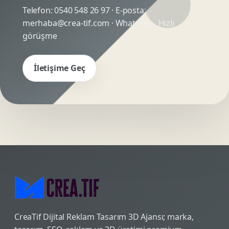
Telefon:
0540 548 26 97
· E-posta:
merhaba@crea-tif.com
· WhatsApp:
Hızlı
görüşme
İletişime Geç
CreaTif Dijital Reklam Tasarım 3D Ajansı; marka,