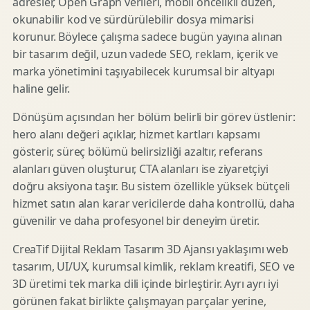
adresler, Open Graph verileri, mobil öncelikli düzen,
okunabilir kod ve sürdürülebilir dosya mimarisi
korunur. Böylece çalışma sadece bugün yayına alınan
bir tasarım değil, uzun vadede SEO, reklam, içerik ve
marka yönetimini taşıyabilecek kurumsal bir altyapı
haline gelir.
Dönüşüm açısından her bölüm belirli bir görev üstlenir:
hero alanı değeri açıklar, hizmet kartları kapsamı
gösterir, süreç bölümü belirsizliği azaltır, referans
alanları güven oluşturur, CTA alanları ise ziyaretçiyi
doğru aksiyona taşır. Bu sistem özellikle yüksek bütçeli
hizmet satın alan karar vericilerde daha kontrollü, daha
güvenilir ve daha profesyonel bir deneyim üretir.
CreaTif Dijital Reklam Tasarım 3D Ajansı yaklaşımı web
tasarım, UI/UX, kurumsal kimlik, reklam kreatifi, SEO ve
3D üretimi tek marka dili içinde birleştirir. Ayrı ayrı iyi
görünen fakat birlikte çalışmayan parçalar yerine,