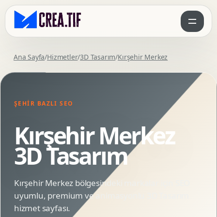
Ana Sayfa
/
Hizmetler
/
3D Tasarım
/
Kırşehir Merkez
ŞEHIR BAZLI SEO
Kırşehir Merkez
3D Tasarım
Kırşehir Merkez bölgesindeki markalar için SEO
uyumlu, premium ve animasyonlu 3D Tasarım
hizmet sayfası.