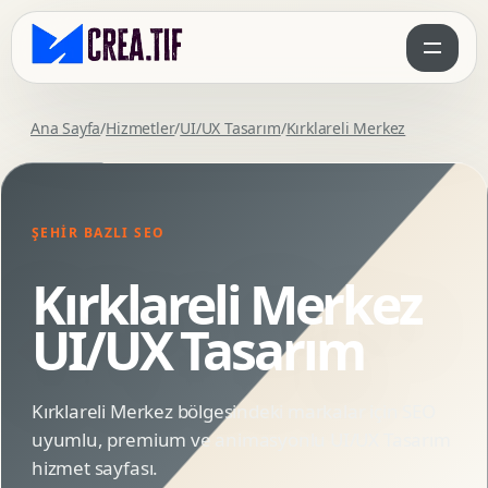
Ana Sayfa
/
Hizmetler
/
UI/UX Tasarım
/
Kırklareli Merkez
ŞEHIR BAZLI SEO
Kırklareli Merkez
UI/UX Tasarım
Kırklareli Merkez bölgesindeki markalar için SEO
uyumlu, premium ve animasyonlu UI/UX Tasarım
hizmet sayfası.