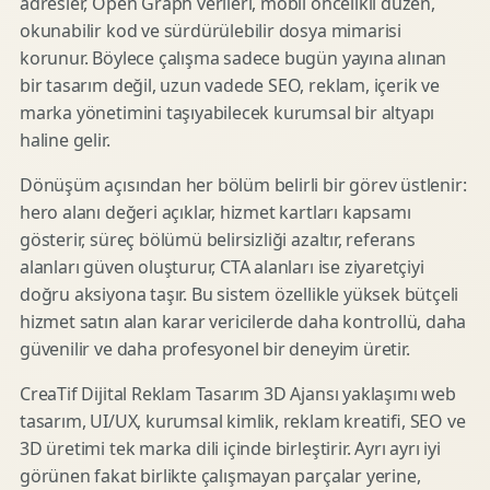
adresler, Open Graph verileri, mobil öncelikli düzen,
okunabilir kod ve sürdürülebilir dosya mimarisi
korunur. Böylece çalışma sadece bugün yayına alınan
bir tasarım değil, uzun vadede SEO, reklam, içerik ve
marka yönetimini taşıyabilecek kurumsal bir altyapı
haline gelir.
Dönüşüm açısından her bölüm belirli bir görev üstlenir:
hero alanı değeri açıklar, hizmet kartları kapsamı
gösterir, süreç bölümü belirsizliği azaltır, referans
alanları güven oluşturur, CTA alanları ise ziyaretçiyi
doğru aksiyona taşır. Bu sistem özellikle yüksek bütçeli
hizmet satın alan karar vericilerde daha kontrollü, daha
güvenilir ve daha profesyonel bir deneyim üretir.
CreaTif Dijital Reklam Tasarım 3D Ajansı yaklaşımı web
tasarım, UI/UX, kurumsal kimlik, reklam kreatifi, SEO ve
3D üretimi tek marka dili içinde birleştirir. Ayrı ayrı iyi
görünen fakat birlikte çalışmayan parçalar yerine,