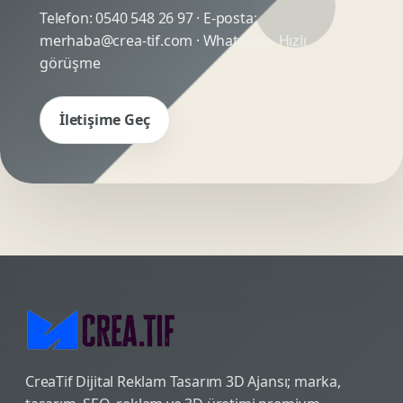
Telefon:
0540 548 26 97
· E-posta:
merhaba@crea-tif.com
· WhatsApp:
Hızlı
görüşme
İletişime Geç
CreaTif Dijital Reklam Tasarım 3D Ajansı; marka,