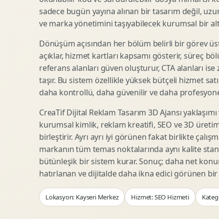
Woocommerce Tasarim
Reklam Landing Page
sadece bugün yayına alınan bir tasarım değil, uzu
Eticaret UX Optimizasyonu
Urun Lansman Sayfasi
ve marka yönetimini taşıyabilecek kurumsal bir alty
Urun Sayfasi Tasarimi
Ab Test Arayuzu
Dönüşüm açısından her bölüm belirli bir görev üst
Kategori Sayfasi Tasarimi
Webinar Landing Page
açıklar, hizmet kartları kapsamı gösterir, süreç bölü
Sepet Odeme UX
App Landing Page
referans alanları güven oluşturur, CTA alanları ise
Pazaryeri Marka Magazasi
Form Optimizasyonu
taşır. Bu sistem özellikle yüksek bütçeli hizmet sat
Eticaret SEO Altyapisi
Sales Page Tasarimi
daha kontrollü, daha güvenilir ve daha profesyonel
CreaTif Dijital Reklam Tasarım 3D Ajansı yaklaşımı
kurumsal kimlik, reklam kreatifi, SEO ve 3D üretimi
Logo Animasyonu
Webgl Deneyim Tasarimi
birleştirir. Ayrı ayrı iyi görünen fakat birlikte çalı
Mikro Animasyon Tasarimi
Interaktif Kampanya
markanın tüm temas noktalarında aynı kalite stand
Reklam Motion Video
AI Gorsel Konsept
bütünleşik bir sistem kurar. Sonuç; daha net kon
Arayuz Animasyonu
No Code Prototip
hatırlanan ve dijitalde daha ikna edici görünen bi
Lottie Animasyon
3D Web Deneyimi
Lokasyon: Kayseri Merkez
Hizmet: SEO Hizmeti
Katego
Sosyal Medya Motion
Veri Gorsellestirme
Urun Tanitim Animasyonu
Dinamik Landing Page