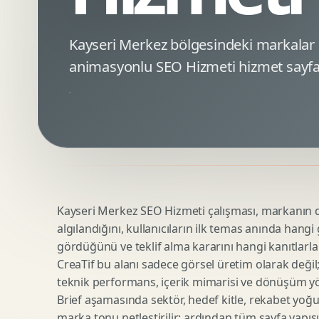
Minimal Logo Tasarimi
Google Ads Reklam Tasarimi
Premium Logo Tasarimi
Meta Ads Reklam Tasarimi
Kayseri Merkez bölgesindeki markalar
Amblem Tasarimi
Kampanya Stratejisi
animasyonlu SEO Hizmeti hizmet sayfa
Logo Revizyonu
Performans Reklam Kreatifleri
Tipografik Logo Tasarimi
Youtube Reklam Kreatifi
Maskot Logo Tasarimi
Linkedin Reklam Kreatifi
Startup Logo Tasarimi
Display Banner Tasarimi
Kurumsal Logo Yenileme
Remarketing Kreatifleri
Kayseri Merkez SEO Hizmeti çalışması, markanın dij
Teknik SEO
Urun Gorsellestirme
algılandığını, kullanıcıların ilk temas anında hangi
Yerel SEO
3D Reklam Gorseli
gördüğünü ve teklif alma kararını hangi kanıtlarla
Icerik SEO
Cgi Kampanya Gorseli
CreaTif bu alanı sadece görsel üretim olarak değil; st
SEO Denetimi
Motion 3D
teknik performans, içerik mimarisi ve dönüşüm yönet
E Ticaret SEO
3D Karakter Tasarimi
Brief aşamasında sektör, hedef kitle, rekabet yoğu
marka tonu netleştirilir; ardından tüm sayfa yapısı
Uluslararasi SEO
3D Stand Tasarimi