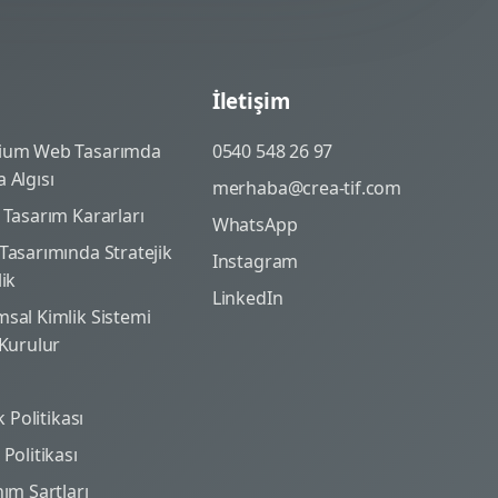
İletişim
ium Web Tasarımda
0540 548 26 97
 Algısı
merhaba@crea-tif.com
 Tasarım Kararları
WhatsApp
Tasarımında Stratejik
Instagram
lik
LinkedIn
sal Kimlik Sistemi
 Kurulur
ik Politikası
Politikası
nım Şartları