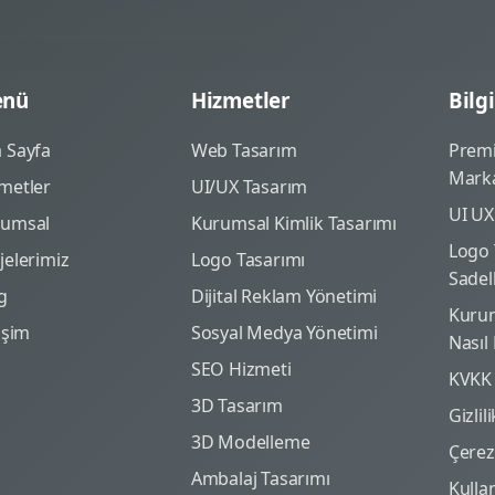
nü
Hizmetler
Bilgi
 Sayfa
Web Tasarım
Prem
Marka
metler
UI/UX Tasarım
UI UX
rumsal
Kurumsal Kimlik Tasarımı
Logo 
jelerimiz
Logo Tasarımı
Sadel
g
Dijital Reklam Yönetimi
Kurum
tişim
Sosyal Medya Yönetimi
Nasıl
SEO Hizmeti
KVKK
3D Tasarım
Gizlil
3D Modelleme
Çerez 
Ambalaj Tasarımı
Kulla