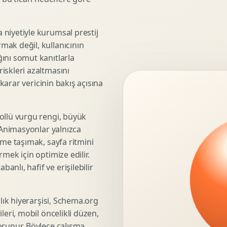
3D Render Alma
Teknik Modelleme
niyetiyle kurumsal prestij
mak değil, kullanıcının
ını somut kanıtlarla
iskleri azaltmasını
Marka Stratejisi
 karar vericinin bakış açısına
Marka Konumlandirma
Isimlendirme
Rekabet Analizi
ollü vurgu rengi, büyük
. Animasyonlar yalnızca
Hedef Kitle Analizi
üme taşımak, sayfa ritmini
Marka Mimarisi
mek için optimize edilir.
Deger Onerisi Tasarimi
nlı, hafif ve erişilebilir
Pazara Giris Stratejisi
şlık hiyerarşisi, Schema.org
leri, mobil öncelikli düzen,
Display Banner Tasarimi
orunur. Böylece çalışma