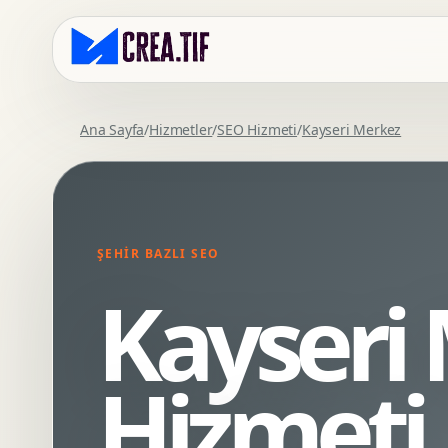
Ana Sayfa
/
Hizmetler
/
SEO Hizmeti
/
Kayseri Merkez
Kurumsal Web Tasarim
Eticaret Arayuz Tasarimi
Premium Web Tasarim
Saas UI Tasarimi
Mobil Uyumlu Web Tasarim
Mobil Uygulama Arayuz Tasarimi
ŞEHIR BAZLI SEO
SEO Uyumlu Web Tasarim
UX Arastirma
Kayseri
Wordpress Web Tasarim
Tasarim Sistemi
Webflow Web Tasarim
Prototip Tasarimi
Framer Web Tasarim
Dashboard UI Tasarimi
Hizmeti
Kurumsal Site Yenileme
Conversion UX Optimizasyonu