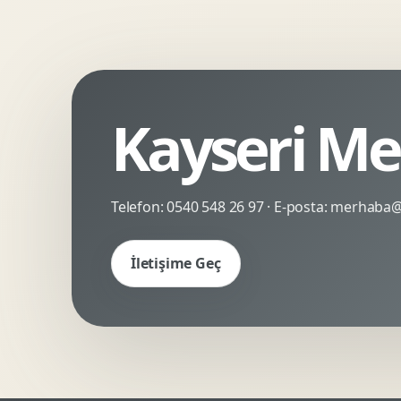
Kinetik Tipografi
Deneyimsel Mikrosite
Kayseri Me
Telefon:
0540 548 26 97
· E-posta:
merhaba@c
İletişime Geç