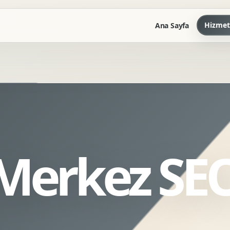
Hizmet
Ana Sayfa
Marka Kilavuzu
Kartvizit Antetli Tasarimi
Kurumsal Sunum Tasarimi
Brand Guidelines
 Merkez SE
Gorsel Dil Tasarimi
Kurumsal Dokuman Tasarimi
Ofis Ici Gorsel Kimlik
Kurumsal Katalog Tasarimi