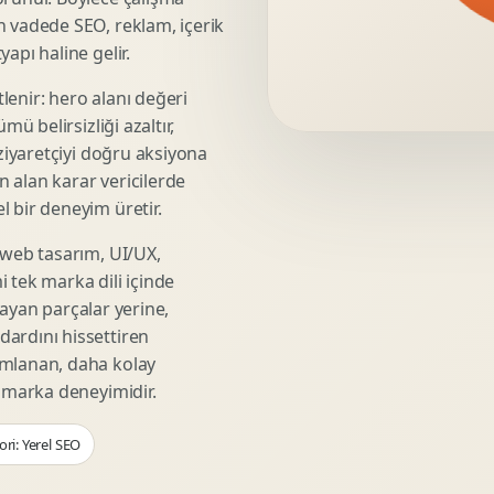
Video Reklam Kreatifi
n vadede SEO, reklam, içerik
Outdoor Reklam Tasarimi
apı haline gelir.
Kampanya Kimligi
lenir: hero alanı değeri
Performans Kreatif Seti
mü belirsizliği azaltır,
Story Reklam Tasarimi
 ziyaretçiyi doğru aksiyona
Statik Reklam Gorseli
ın alan karar vericilerde
Motion Banner Tasarimi
 bir deneyim üretir.
 web tasarım, UI/UX,
 tek marka dili içinde
şmayan parçalar yerine,
ardını hissettiren
umlanan, daha kolay
r marka deneyimidir.
ri: Yerel SEO