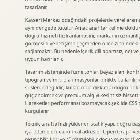
tasarlanır.
SEO Icerik Stratejisi
3D Sosyal Medya Gorseli
Schema Markup Optimizasyonu
3D Lansman Filmi
Kayseri Merkez odağındaki projelerde yerel arama 
aynı dengede tutulur. Amaç anahtar kelime doldur
doğru hizmeti hızlı anlamasını, markanın uzmanlığ
görmesini ve iletişime geçmeden önce zihnindeki r
Premium Ambalaj Tasarimi
Afis Tasarimi
sağlamaktır. Bu nedenle içerik dili abartısız, net ve
Etiket Tasarimi
Brosur Tasarimi
uygun hazırlanır.
Kutu Tasarimi
Sosyal Medya Gorsel Tasarimi
Raf Gorunurlugu
Sunum Tasarimi
Tasarım sisteminde füme tonlar, beyaz alan, kontr
tipografi ve mikro animasyonlar birlikte kullanılır
Gida Ambalaj Tasarimi
Katalog Tasarimi
süsleme değildir; kullanıcının dikkatini doğru böl
Kozmetik Ambalaj Tasarimi
Infografik Tasarimi
güçlendirmek ve premium algıyı kesintisiz hissettir
E Ticaret Kutu Tasarimi
Fuaye Gorsel Tasarimi
Hareketler performansı bozmayacak şekilde CSS taba
Ambalaj Mockup Tasarimi
Kurumsal Ilan Tasarimi
kurgulanır.
Teknik tarafta hızlı yüklenen statik yapı, doğru ba
işaretlemeleri, canonical adresler, Open Graph veri
Shopify Tasarim
Lead Generation Landing Page
okunabilir kod ve sürdürülebilir dosya mimarisi k