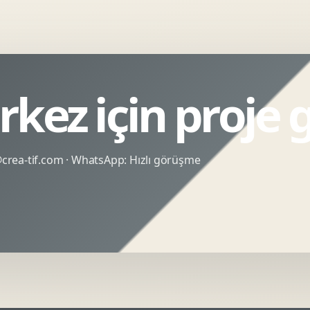
rkez için proje
rea-tif.com
· WhatsApp:
Hızlı görüşme