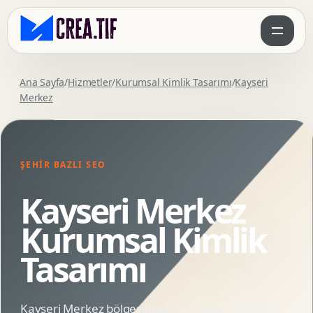
Ana Sayfa
/
Hizmetler
/
Kurumsal Kimlik Tasarımı
/
Kayseri
Merkez
ŞEHIR BAZLI SEO
Kayseri Merkez
Kurumsal Kimlik
Tasarımı
Kayseri Merkez bölgesindeki markalar için SEO