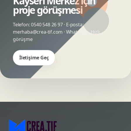
Kayseri Merkez için
proje görüşmesi
Telefon:
0540 548 26 97
· E-posta:
merhaba@crea-tif.com
· WhatsApp:
Hızlı
görüşme
İletişime Geç