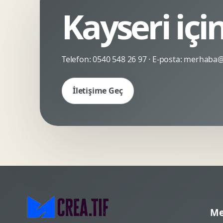
Kayseri içi
Kinetik Tipografi
Deneyimsel Mikrosite
Telefon:
0540 548 26 97
· E-posta:
merhaba@c
İletişime Geç
Me