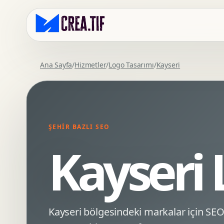
Ana Sayfa
/
Hizmetler
/
Logo Tasarımı
/
Kayseri
Kurumsal Web Tasarim
Eticaret Arayuz Tasarimi
Premium Web Tasarim
Saas UI Tasarimi
Mobil Uyumlu Web Tasarim
Mobil Uygulama Arayuz Tasarimi
ŞEHIR BAZLI SEO
SEO Uyumlu Web Tasarim
UX Arastirma
Kayseri 
Wordpress Web Tasarim
Tasarim Sistemi
Webflow Web Tasarim
Prototip Tasarimi
Framer Web Tasarim
Dashboard UI Tasarimi
Kurumsal Site Yenileme
Conversion UX Optimizasyonu
Kayseri bölgesindeki markalar için S