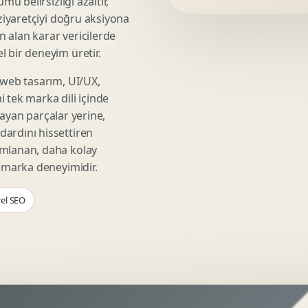
mü belirsizliği azaltır,
Video Reklam Kreatifi
 ziyaretçiyi doğru aksiyona
Outdoor Reklam Tasarimi
ın alan karar vericilerde
Kampanya Kimligi
 bir deneyim üretir.
Performans Kreatif Seti
 web tasarım, UI/UX,
Story Reklam Tasarimi
 tek marka dili içinde
Statik Reklam Gorseli
şmayan parçalar yerine,
Motion Banner Tasarimi
ardını hissettiren
umlanan, daha kolay
r marka deneyimidir.
rel SEO