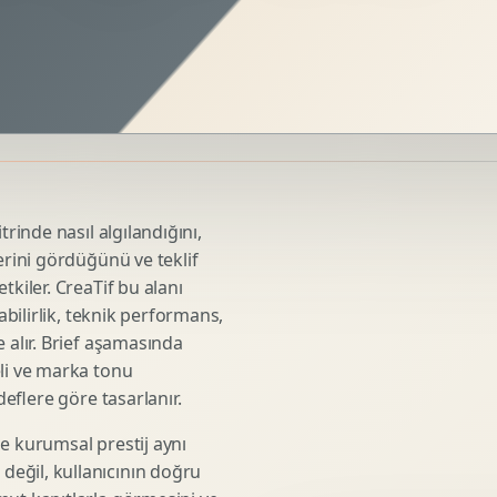
Sosyal Medya Kreatif Tasarimi
Icerik Takvimi
Reels Kapak Tasarimi
Topluluk Yonetimi
Instagram Grid Tasarimi
Linkedin Icerik Tasarimi
Sosyal Medya Stratejisi
trinde nasıl algılandığını,
Influencer Kampanya Tasarimi
erini gördüğünü ve teklif
tkiler. CreaTif bu alanı
abilirlik, teknik performans,
3D Urun Modelleme
 alır. Brief aşamasında
Mimari 3D Gorsellestirme
eli ve marka tonu
deflere göre tasarlanır.
Endustriyel Modelleme
Oyun Asset Modelleme
e kurumsal prestij aynı
Low Poly Modelleme
eğil, kullanıcının doğru
High Poly Modelleme