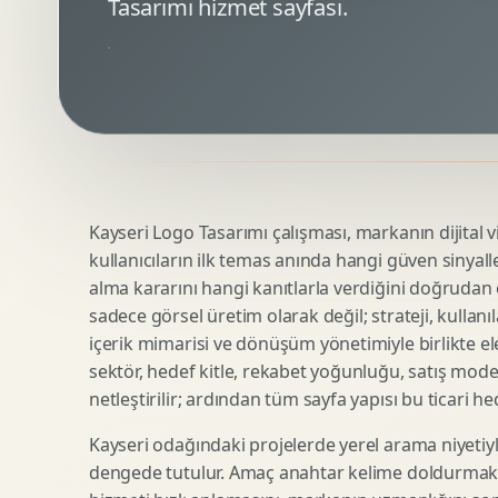
Tasarımı hizmet sayfası.
Minimal Logo Tasarimi
Google Ads Reklam Tasarimi
Premium Logo Tasarimi
Meta Ads Reklam Tasarimi
Amblem Tasarimi
Kampanya Stratejisi
Logo Revizyonu
Performans Reklam Kreatifleri
Tipografik Logo Tasarimi
Youtube Reklam Kreatifi
Maskot Logo Tasarimi
Linkedin Reklam Kreatifi
Startup Logo Tasarimi
Display Banner Tasarimi
Kayseri Logo Tasarımı çalışması, markanın dijital vi
Kurumsal Logo Yenileme
Remarketing Kreatifleri
kullanıcıların ilk temas anında hangi güven sinyall
alma kararını hangi kanıtlarla verdiğini doğrudan e
sadece görsel üretim olarak değil; strateji, kullanıl
Teknik SEO
Urun Gorsellestirme
içerik mimarisi ve dönüşüm yönetimiyle birlikte ele
Yerel SEO
3D Reklam Gorseli
sektör, hedef kitle, rekabet yoğunluğu, satış mod
netleştirilir; ardından tüm sayfa yapısı bu ticari he
Icerik SEO
Cgi Kampanya Gorseli
SEO Denetimi
Motion 3D
Kayseri odağındaki projelerde yerel arama niyetiyl
E Ticaret SEO
3D Karakter Tasarimi
dengede tutulur. Amaç anahtar kelime doldurmak d
Uluslararasi SEO
3D Stand Tasarimi