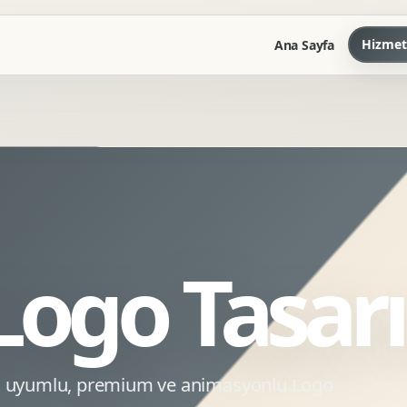
Hizmet
Ana Sayfa
Marka Kilavuzu
Kartvizit Antetli Tasarimi
Kurumsal Sunum Tasarimi
Brand Guidelines
Logo Tasar
Gorsel Dil Tasarimi
Kurumsal Dokuman Tasarimi
Ofis Ici Gorsel Kimlik
Kurumsal Katalog Tasarimi
EO uyumlu, premium ve animasyonlu Logo