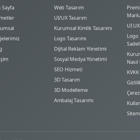
 Sayfa
Web Tasarım
Prem
Marka
metler
UI/UX Tasarım
UI UX
rumsal
Kurumsal Kimlik Tasarımı
Logo 
jelerimiz
Logo Tasarımı
Sadel
g
Dijital Reklam Yönetimi
Kurum
tişim
Sosyal Medya Yönetimi
Nasıl
SEO Hizmeti
KVKK
3D Tasarım
Gizlil
3D Modelleme
Çerez 
Ambalaj Tasarımı
Kulla
Site