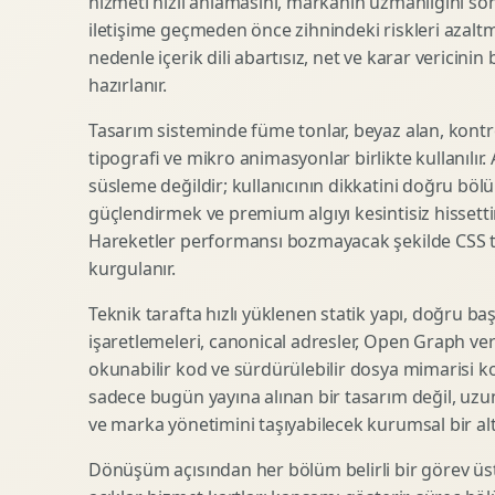
hizmeti hızlı anlamasını, markanın uzmanlığını so
iletişime geçmeden önce zihnindeki riskleri azaltm
SEO Icerik Stratejisi
3D Sosyal Medya Gorseli
nedenle içerik dili abartısız, net ve karar vericinin
Schema Markup Optimizasyonu
3D Lansman Filmi
hazırlanır.
Tasarım sisteminde füme tonlar, beyaz alan, kontr
tipografi ve mikro animasyonlar birlikte kullanılır
Premium Ambalaj Tasarimi
Afis Tasarimi
süsleme değildir; kullanıcının dikkatini doğru böl
Etiket Tasarimi
Brosur Tasarimi
güçlendirmek ve premium algıyı kesintisiz hissettir
Kutu Tasarimi
Sosyal Medya Gorsel Tasarimi
Hareketler performansı bozmayacak şekilde CSS taba
Raf Gorunurlugu
Sunum Tasarimi
kurgulanır.
Gida Ambalaj Tasarimi
Katalog Tasarimi
Teknik tarafta hızlı yüklenen statik yapı, doğru ba
Kozmetik Ambalaj Tasarimi
Infografik Tasarimi
işaretlemeleri, canonical adresler, Open Graph veri
E Ticaret Kutu Tasarimi
Fuaye Gorsel Tasarimi
okunabilir kod ve sürdürülebilir dosya mimarisi k
Ambalaj Mockup Tasarimi
Kurumsal Ilan Tasarimi
sadece bugün yayına alınan bir tasarım değil, uzu
ve marka yönetimini taşıyabilecek kurumsal bir alty
Dönüşüm açısından her bölüm belirli bir görev üst
Shopify Tasarim
Lead Generation Landing Page