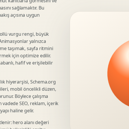
mut kanıtlarla görmesini ve
asını sağlamaktır. Bu
3D Render Alma
 bakış açısına uygun
Teknik Modelleme
ollü vurgu rengi, büyük
. Animasyonlar yalnızca
Marka Stratejisi
üme taşımak, sayfa ritmini
Marka Konumlandirma
mek için optimize edilir.
Isimlendirme
nlı, hafif ve erişilebilir
Rekabet Analizi
Hedef Kitle Analizi
şlık hiyerarşisi, Schema.org
Marka Mimarisi
leri, mobil öncelikli düzen,
Deger Onerisi Tasarimi
orunur. Böylece çalışma
Pazara Giris Stratejisi
n vadede SEO, reklam, içerik
apı haline gelir.
lenir: hero alanı değeri
Display Banner Tasarimi