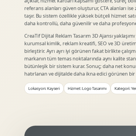
açıklar, hizmet kartları kapsamı gösterir, süreç bölü
Woocommerce Tasarim
Reklam Landing Page
referans alanları güven oluşturur, CTA alanları ise
Eticaret UX Optimizasyonu
Urun Lansman Sayfasi
taşır. Bu sistem özellikle yüksek bütçeli hizmet sat
Urun Sayfasi Tasarimi
Ab Test Arayuzu
daha kontrollü, daha güvenilir ve daha profesyonel
Kategori Sayfasi Tasarimi
Webinar Landing Page
CreaTif Dijital Reklam Tasarım 3D Ajansı yaklaşımı
Sepet Odeme UX
App Landing Page
kurumsal kimlik, reklam kreatifi, SEO ve 3D üretimi
Pazaryeri Marka Magazasi
Form Optimizasyonu
birleştirir. Ayrı ayrı iyi görünen fakat birlikte çalı
Eticaret SEO Altyapisi
Sales Page Tasarimi
markanın tüm temas noktalarında aynı kalite stand
bütünleşik bir sistem kurar. Sonuç; daha net kon
hatırlanan ve dijitalde daha ikna edici görünen bi
Logo Animasyonu
Webgl Deneyim Tasarimi
Lokasyon: Kayseri
Hizmet: Logo Tasarımı
Kategori: Ye
Mikro Animasyon Tasarimi
Interaktif Kampanya
Reklam Motion Video
AI Gorsel Konsept
Arayuz Animasyonu
No Code Prototip
Lottie Animasyon
3D Web Deneyimi
Sosyal Medya Motion
Veri Gorsellestirme
Urun Tanitim Animasyonu
Dinamik Landing Page