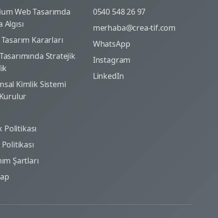
ium Web Tasarımda
0540 548 26 97
 Algısı
merhaba@crea-tif.com
 Tasarım Kararları
WhatsApp
Tasarımında Stratejik
Instagram
lik
LinkedIn
sal Kimlik Sistemi
 Kurulur
ik Politikası
Politikası
nım Şartları
map