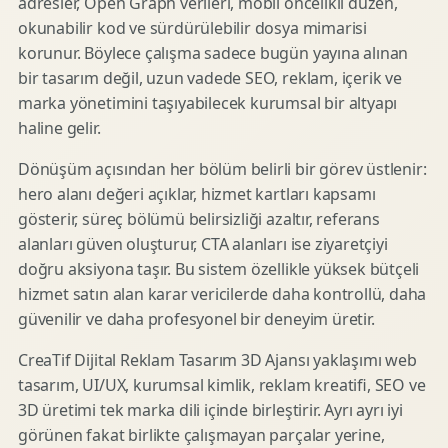
adresler, Open Graph verileri, mobil öncelikli düzen,
okunabilir kod ve sürdürülebilir dosya mimarisi
korunur. Böylece çalışma sadece bugün yayına alınan
bir tasarım değil, uzun vadede SEO, reklam, içerik ve
marka yönetimini taşıyabilecek kurumsal bir altyapı
haline gelir.
Dönüşüm açısından her bölüm belirli bir görev üstlenir:
hero alanı değeri açıklar, hizmet kartları kapsamı
gösterir, süreç bölümü belirsizliği azaltır, referans
alanları güven oluşturur, CTA alanları ise ziyaretçiyi
doğru aksiyona taşır. Bu sistem özellikle yüksek bütçeli
hizmet satın alan karar vericilerde daha kontrollü, daha
güvenilir ve daha profesyonel bir deneyim üretir.
CreaTif Dijital Reklam Tasarım 3D Ajansı yaklaşımı web
tasarım, UI/UX, kurumsal kimlik, reklam kreatifi, SEO ve
3D üretimi tek marka dili içinde birleştirir. Ayrı ayrı iyi
görünen fakat birlikte çalışmayan parçalar yerine,