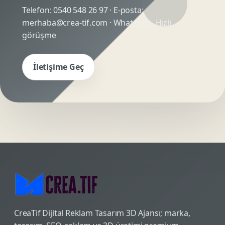
Telefon:
0540 548 26 97
· E-posta:
merhaba@crea-tif.com
· WhatsApp:
Hızlı
görüşme
İletişime Geç
CreaTif Dijital Reklam Tasarım 3D Ajansı; marka,