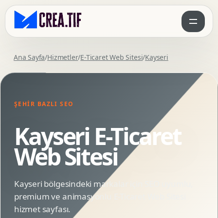
Ana Sayfa
/
Hizmetler
/
E-Ticaret Web Sitesi
/
Kayseri
ŞEHIR BAZLI SEO
Kayseri E-Ticaret
Web Sitesi
Kayseri bölgesindeki markalar için SEO uyumlu,
premium ve animasyonlu E-Ticaret Web Sitesi
hizmet sayfası.