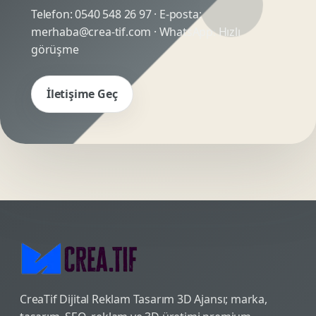
Telefon:
0540 548 26 97
· E-posta:
merhaba@crea-tif.com
· WhatsApp:
Hızlı
görüşme
İletişime Geç
CreaTif Dijital Reklam Tasarım 3D Ajansı; marka,