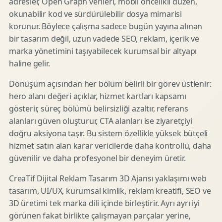
adresler, Open Graph verileri, mobil öncelikli düzen,
okunabilir kod ve sürdürülebilir dosya mimarisi
korunur. Böylece çalışma sadece bugün yayına alınan
bir tasarım değil, uzun vadede SEO, reklam, içerik ve
marka yönetimini taşıyabilecek kurumsal bir altyapı
haline gelir.
Dönüşüm açısından her bölüm belirli bir görev üstlenir:
hero alanı değeri açıklar, hizmet kartları kapsamı
gösterir, süreç bölümü belirsizliği azaltır, referans
alanları güven oluşturur, CTA alanları ise ziyaretçiyi
doğru aksiyona taşır. Bu sistem özellikle yüksek bütçeli
hizmet satın alan karar vericilerde daha kontrollü, daha
güvenilir ve daha profesyonel bir deneyim üretir.
CreaTif Dijital Reklam Tasarım 3D Ajansı yaklaşımı web
tasarım, UI/UX, kurumsal kimlik, reklam kreatifi, SEO ve
3D üretimi tek marka dili içinde birleştirir. Ayrı ayrı iyi
görünen fakat birlikte çalışmayan parçalar yerine,