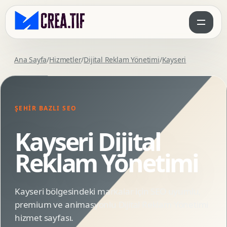
Ana Sayfa
/
Hizmetler
/
Dijital Reklam Yönetimi
/
Kayseri
ŞEHIR BAZLI SEO
Kayseri Dijital
Reklam Yönetimi
Kayseri bölgesindeki markalar için SEO uyumlu,
premium ve animasyonlu Dijital Reklam Yönetimi
hizmet sayfası.