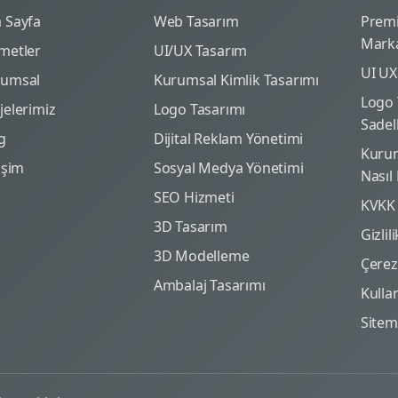
 Sayfa
Web Tasarım
Prem
Marka
metler
UI/UX Tasarım
UI UX
rumsal
Kurumsal Kimlik Tasarımı
Logo 
jelerimiz
Logo Tasarımı
Sadel
g
Dijital Reklam Yönetimi
Kurum
tişim
Sosyal Medya Yönetimi
Nasıl
SEO Hizmeti
KVKK
3D Tasarım
Gizlil
3D Modelleme
Çerez 
Ambalaj Tasarımı
Kulla
Site