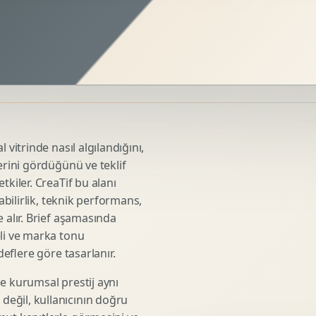
Sosyal Medya Kreatif Tasarimi
Icerik Takvimi
Reels Kapak Tasarimi
Topluluk Yonetimi
Instagram Grid Tasarimi
Linkedin Icerik Tasarimi
Sosyal Medya Stratejisi
 vitrinde nasıl algılandığını,
Influencer Kampanya Tasarimi
erini gördüğünü ve teklif
tkiler. CreaTif bu alanı
abilirlik, teknik performans,
3D Urun Modelleme
 alır. Brief aşamasında
Mimari 3D Gorsellestirme
eli ve marka tonu
deflere göre tasarlanır.
Endustriyel Modelleme
Oyun Asset Modelleme
e kurumsal prestij aynı
Low Poly Modelleme
eğil, kullanıcının doğru
High Poly Modelleme