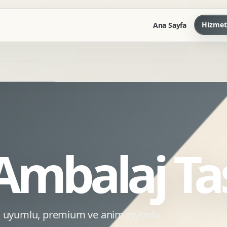
Hizmet
Ana Sayfa
Marka Kilavuzu
Kartvizit Antetli Tasarimi
Kurumsal Sunum Tasarimi
Brand Guidelines
Ambalaj Ta
Gorsel Dil Tasarimi
Kurumsal Dokuman Tasarimi
Ofis Ici Gorsel Kimlik
Kurumsal Katalog Tasarimi
EO uyumlu, premium ve animasyonlu