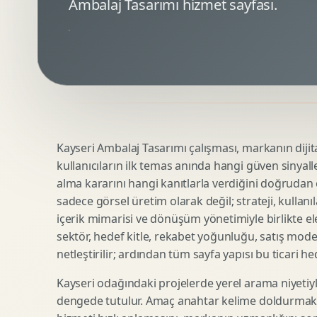
Ambalaj Tasarımı hizmet sayfası.
Minimal Logo Tasarimi
Google Ads Reklam Tasarimi
Premium Logo Tasarimi
Meta Ads Reklam Tasarimi
Amblem Tasarimi
Kampanya Stratejisi
Logo Revizyonu
Performans Reklam Kreatifleri
Tipografik Logo Tasarimi
Youtube Reklam Kreatifi
Maskot Logo Tasarimi
Linkedin Reklam Kreatifi
Startup Logo Tasarimi
Display Banner Tasarimi
Kayseri Ambalaj Tasarımı çalışması, markanın dijital
Kurumsal Logo Yenileme
Remarketing Kreatifleri
kullanıcıların ilk temas anında hangi güven sinyall
alma kararını hangi kanıtlarla verdiğini doğrudan e
sadece görsel üretim olarak değil; strateji, kullanıl
Teknik SEO
Urun Gorsellestirme
içerik mimarisi ve dönüşüm yönetimiyle birlikte ele
Yerel SEO
3D Reklam Gorseli
sektör, hedef kitle, rekabet yoğunluğu, satış mod
netleştirilir; ardından tüm sayfa yapısı bu ticari he
Icerik SEO
Cgi Kampanya Gorseli
SEO Denetimi
Motion 3D
Kayseri odağındaki projelerde yerel arama niyetiyl
E Ticaret SEO
3D Karakter Tasarimi
dengede tutulur. Amaç anahtar kelime doldurmak d
Uluslararasi SEO
3D Stand Tasarimi