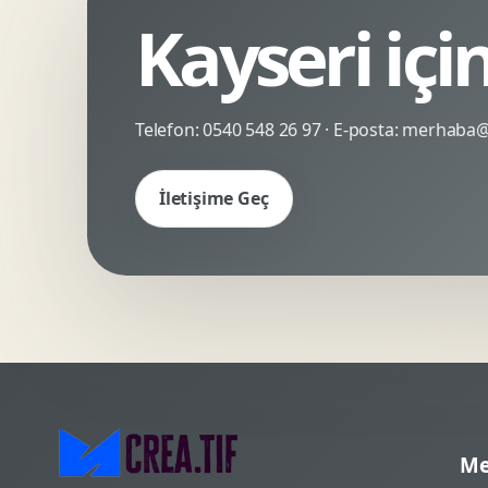
Kayseri içi
Kinetik Tipografi
Deneyimsel Mikrosite
Telefon:
0540 548 26 97
· E-posta:
merhaba@c
İletişime Geç
Me