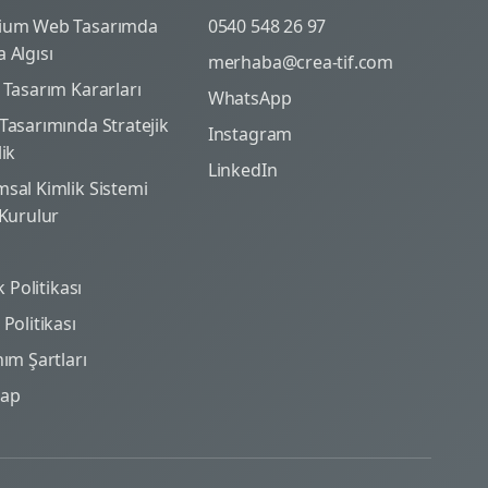
ium Web Tasarımda
0540 548 26 97
 Algısı
merhaba@crea-tif.com
 Tasarım Kararları
WhatsApp
Tasarımında Stratejik
Instagram
lik
LinkedIn
sal Kimlik Sistemi
 Kurulur
ik Politikası
Politikası
nım Şartları
map