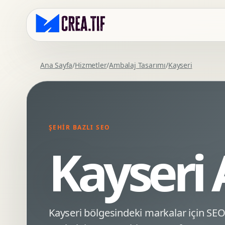
Ana Sayfa
/
Hizmetler
/
Ambalaj Tasarımı
/
Kayseri
Kurumsal Web Tasarim
Eticaret Arayuz Tasarimi
Premium Web Tasarim
Saas UI Tasarimi
Mobil Uyumlu Web Tasarim
Mobil Uygulama Arayuz Tasarimi
ŞEHIR BAZLI SEO
SEO Uyumlu Web Tasarim
UX Arastirma
Kayseri 
Wordpress Web Tasarim
Tasarim Sistemi
Webflow Web Tasarim
Prototip Tasarimi
Framer Web Tasarim
Dashboard UI Tasarimi
Kurumsal Site Yenileme
Conversion UX Optimizasyonu
Kayseri bölgesindeki markalar için S