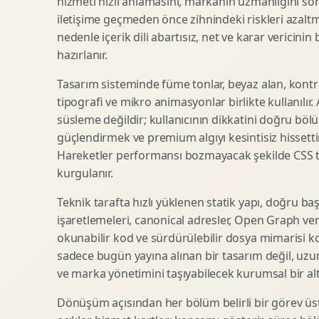
hizmeti hızlı anlamasını, markanın uzmanlığını so
iletişime geçmeden önce zihnindeki riskleri azaltm
SEO Icerik Stratejisi
3D Sosyal Medya Gorseli
nedenle içerik dili abartısız, net ve karar vericinin
Schema Markup Optimizasyonu
3D Lansman Filmi
hazırlanır.
Tasarım sisteminde füme tonlar, beyaz alan, kontr
tipografi ve mikro animasyonlar birlikte kullanılır
Premium Ambalaj Tasarimi
Afis Tasarimi
süsleme değildir; kullanıcının dikkatini doğru böl
Etiket Tasarimi
Brosur Tasarimi
güçlendirmek ve premium algıyı kesintisiz hissettir
Kutu Tasarimi
Sosyal Medya Gorsel Tasarimi
Hareketler performansı bozmayacak şekilde CSS taba
Raf Gorunurlugu
Sunum Tasarimi
kurgulanır.
Gida Ambalaj Tasarimi
Katalog Tasarimi
Teknik tarafta hızlı yüklenen statik yapı, doğru ba
Kozmetik Ambalaj Tasarimi
Infografik Tasarimi
işaretlemeleri, canonical adresler, Open Graph veri
E Ticaret Kutu Tasarimi
Fuaye Gorsel Tasarimi
okunabilir kod ve sürdürülebilir dosya mimarisi k
Ambalaj Mockup Tasarimi
Kurumsal Ilan Tasarimi
sadece bugün yayına alınan bir tasarım değil, uzu
ve marka yönetimini taşıyabilecek kurumsal bir alty
Dönüşüm açısından her bölüm belirli bir görev üst
Shopify Tasarim
Lead Generation Landing Page