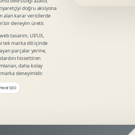
mü belirsizliği azaltır,
Video Reklam Kreatifi
 ziyaretçiyi doğru aksiyona
Outdoor Reklam Tasarimi
ın alan karar vericilerde
Kampanya Kimligi
 bir deneyim üretir.
Performans Kreatif Seti
 web tasarım, UI/UX,
Story Reklam Tasarimi
 tek marka dili içinde
Statik Reklam Gorseli
şmayan parçalar yerine,
Motion Banner Tasarimi
ardını hissettiren
umlanan, daha kolay
r marka deneyimidir.
 Yerel SEO