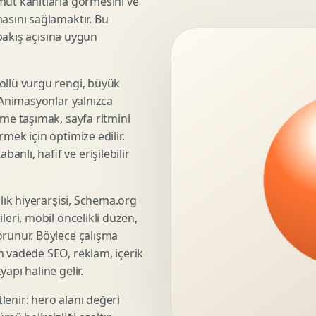
mut kanıtlarla görmesini ve
asını sağlamaktır. Bu
3D Render Alma
 bakış açısına uygun
Teknik Modelleme
ollü vurgu rengi, büyük
. Animasyonlar yalnızca
Marka Stratejisi
üme taşımak, sayfa ritmini
Marka Konumlandirma
mek için optimize edilir.
Isimlendirme
nlı, hafif ve erişilebilir
Rekabet Analizi
Hedef Kitle Analizi
şlık hiyerarşisi, Schema.org
Marka Mimarisi
leri, mobil öncelikli düzen,
Deger Onerisi Tasarimi
orunur. Böylece çalışma
Pazara Giris Stratejisi
n vadede SEO, reklam, içerik
apı haline gelir.
lenir: hero alanı değeri
Display Banner Tasarimi