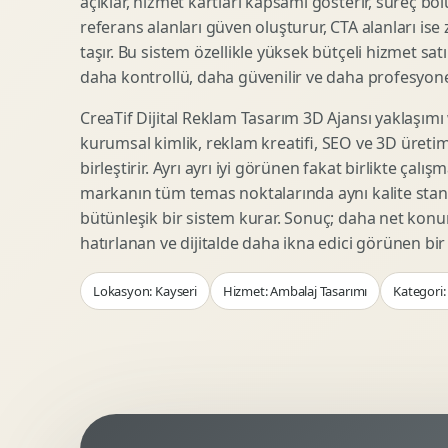
açıklar, hizmet kartları kapsamı gösterir, süreç bölü
Woocommerce Tasarim
Reklam Landing Page
referans alanları güven oluşturur, CTA alanları ise
Eticaret UX Optimizasyonu
Urun Lansman Sayfasi
taşır. Bu sistem özellikle yüksek bütçeli hizmet sat
Urun Sayfasi Tasarimi
Ab Test Arayuzu
daha kontrollü, daha güvenilir ve daha profesyonel
Kategori Sayfasi Tasarimi
Webinar Landing Page
CreaTif Dijital Reklam Tasarım 3D Ajansı yaklaşımı
Sepet Odeme UX
App Landing Page
kurumsal kimlik, reklam kreatifi, SEO ve 3D üretimi
Pazaryeri Marka Magazasi
Form Optimizasyonu
birleştirir. Ayrı ayrı iyi görünen fakat birlikte çalı
Eticaret SEO Altyapisi
Sales Page Tasarimi
markanın tüm temas noktalarında aynı kalite stand
bütünleşik bir sistem kurar. Sonuç; daha net kon
hatırlanan ve dijitalde daha ikna edici görünen bi
Logo Animasyonu
Webgl Deneyim Tasarimi
Lokasyon: Kayseri
Hizmet: Ambalaj Tasarımı
Kategori:
Mikro Animasyon Tasarimi
Interaktif Kampanya
Reklam Motion Video
AI Gorsel Konsept
Arayuz Animasyonu
No Code Prototip
Lottie Animasyon
3D Web Deneyimi
Sosyal Medya Motion
Veri Gorsellestirme
Urun Tanitim Animasyonu
Dinamik Landing Page