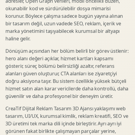
adresler, Open Graph verileri, mobil öncelikli düzen,
okunabilir kod ve sürdürülebilir dosya mimarisi
korunur. Böylece çalışma sadece bugün yayına alınan
bir tasarım değil, uzun vadede SEO, reklam, içerik ve
marka yönetimini taşıyabilecek kurumsal bir altyapı
haline gelir.
Dönüşüm açısından her bölüm belirli bir görev üstlenir:
hero alanı değeri açıklar, hizmet kartları kapsamı
gösterir, süreç bölümü belirsizliği azaltır, referans
alanları güven oluşturur, CTA alanları ise ziyaretçiyi
doğru aksiyona taşır. Bu sistem özellikle yüksek bütçeli
hizmet satın alan karar vericilerde daha kontrollü, daha
güvenilir ve daha profesyonel bir deneyim üretir.
CreaTif Dijital Reklam Tasarım 3D Ajansı yaklaşımı web
tasarım, UI/UX, kurumsal kimlik, reklam kreatifi, SEO ve
3D üretimi tek marka dili içinde birleştirir. Ayrı ayrı iyi
görünen fakat birlikte çalışmayan parçalar yerine,