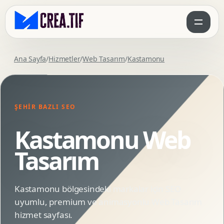
Ana Sayfa
/
Hizmetler
/
Web Tasarım
/
Kastamonu
ŞEHIR BAZLI SEO
Kastamonu Web
Tasarım
Kastamonu bölgesindeki markalar için SEO
uyumlu, premium ve animasyonlu Web Tasarım
hizmet sayfası.