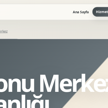
Hizmet
Ana Sayfa
rkez
Marka Kilavuzu
Kartvizit Antetli Tasarimi
Kurumsal Sunum Tasarimi
Brand Guidelines
onu Merke
Gorsel Dil Tasarimi
Kurumsal Dokuman Tasarimi
Ofis Ici Gorsel Kimlik
nlığı
Kurumsal Katalog Tasarimi