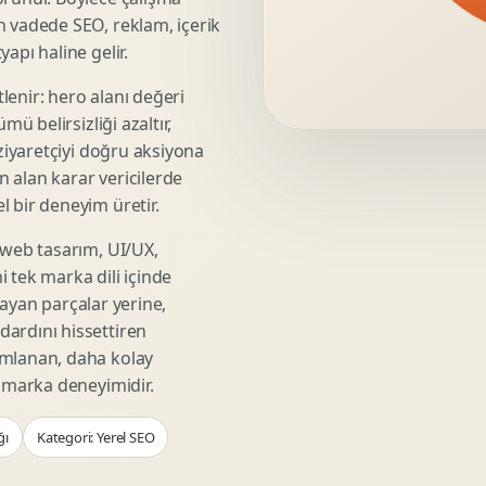
Video Reklam Kreatifi
n vadede SEO, reklam, içerik
Outdoor Reklam Tasarimi
apı haline gelir.
Kampanya Kimligi
lenir: hero alanı değeri
Performans Kreatif Seti
mü belirsizliği azaltır,
Story Reklam Tasarimi
 ziyaretçiyi doğru aksiyona
Statik Reklam Gorseli
ın alan karar vericilerde
Motion Banner Tasarimi
 bir deneyim üretir.
 web tasarım, UI/UX,
 tek marka dili içinde
şmayan parçalar yerine,
ardını hissettiren
umlanan, daha kolay
r marka deneyimidir.
ğı
Kategori: Yerel SEO