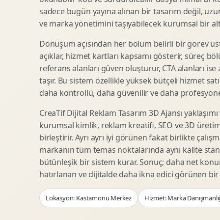
Woocommerce Tasarim
Reklam Landing Page
sadece bugün yayına alınan bir tasarım değil, uzu
Eticaret UX Optimizasyonu
Urun Lansman Sayfasi
ve marka yönetimini taşıyabilecek kurumsal bir alty
Urun Sayfasi Tasarimi
Ab Test Arayuzu
Dönüşüm açısından her bölüm belirli bir görev üst
Kategori Sayfasi Tasarimi
Webinar Landing Page
açıklar, hizmet kartları kapsamı gösterir, süreç bölü
Sepet Odeme UX
App Landing Page
referans alanları güven oluşturur, CTA alanları ise
Pazaryeri Marka Magazasi
Form Optimizasyonu
taşır. Bu sistem özellikle yüksek bütçeli hizmet sat
Eticaret SEO Altyapisi
Sales Page Tasarimi
daha kontrollü, daha güvenilir ve daha profesyonel
CreaTif Dijital Reklam Tasarım 3D Ajansı yaklaşımı
kurumsal kimlik, reklam kreatifi, SEO ve 3D üretimi
Logo Animasyonu
Webgl Deneyim Tasarimi
birleştirir. Ayrı ayrı iyi görünen fakat birlikte çalı
Mikro Animasyon Tasarimi
Interaktif Kampanya
markanın tüm temas noktalarında aynı kalite stand
Reklam Motion Video
AI Gorsel Konsept
bütünleşik bir sistem kurar. Sonuç; daha net kon
Arayuz Animasyonu
No Code Prototip
hatırlanan ve dijitalde daha ikna edici görünen bi
Lottie Animasyon
3D Web Deneyimi
Lokasyon: Kastamonu Merkez
Hizmet: Marka Danışmanlı
Sosyal Medya Motion
Veri Gorsellestirme
Urun Tanitim Animasyonu
Dinamik Landing Page