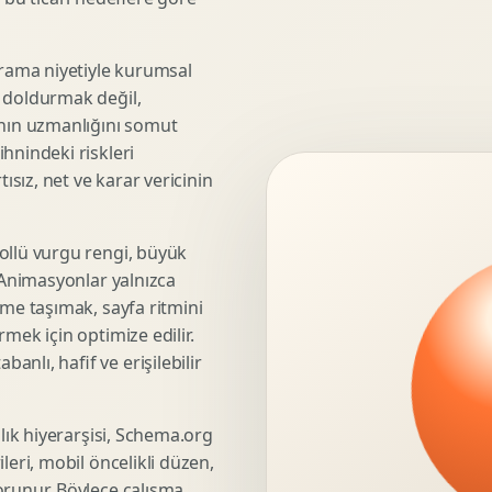
3D Render Alma
Teknik Modelleme
rama niyetiyle kurumsal
e doldurmak değil,
anın uzmanlığını somut
hnindeki riskleri
Marka Stratejisi
ısız, net ve karar vericinin
Marka Konumlandirma
Isimlendirme
Rekabet Analizi
ollü vurgu rengi, büyük
. Animasyonlar yalnızca
Hedef Kitle Analizi
üme taşımak, sayfa ritmini
Marka Mimarisi
mek için optimize edilir.
Deger Onerisi Tasarimi
nlı, hafif ve erişilebilir
Pazara Giris Stratejisi
şlık hiyerarşisi, Schema.org
leri, mobil öncelikli düzen,
Display Banner Tasarimi
orunur. Böylece çalışma