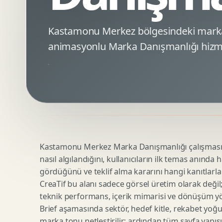
Minimal Logo Tasarimi
Google Ads Reklam Tasarimi
Premium Logo Tasarimi
Meta Ads Reklam Tasarimi
Kastamonu Merkez bölgesindeki marka
Amblem Tasarimi
Kampanya Stratejisi
animasyonlu Marka Danışmanlığı hizme
Logo Revizyonu
Performans Reklam Kreatifleri
Tipografik Logo Tasarimi
Youtube Reklam Kreatifi
Maskot Logo Tasarimi
Linkedin Reklam Kreatifi
Startup Logo Tasarimi
Display Banner Tasarimi
Kurumsal Logo Yenileme
Remarketing Kreatifleri
Kastamonu Merkez Marka Danışmanlığı çalışması, m
Teknik SEO
Urun Gorsellestirme
nasıl algılandığını, kullanıcıların ilk temas anında 
Yerel SEO
3D Reklam Gorseli
gördüğünü ve teklif alma kararını hangi kanıtlarla
Icerik SEO
Cgi Kampanya Gorseli
CreaTif bu alanı sadece görsel üretim olarak değil; st
SEO Denetimi
Motion 3D
teknik performans, içerik mimarisi ve dönüşüm yönet
E Ticaret SEO
3D Karakter Tasarimi
Brief aşamasında sektör, hedef kitle, rekabet yoğu
marka tonu netleştirilir; ardından tüm sayfa yapısı
Uluslararasi SEO
3D Stand Tasarimi