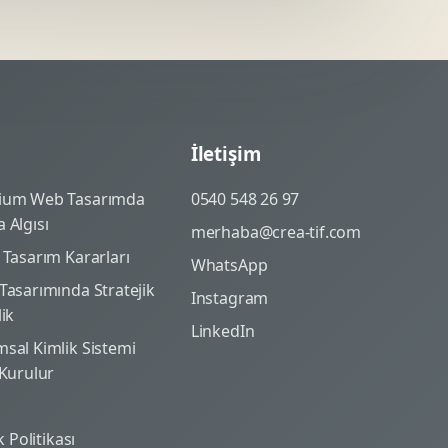
İletişim
ium Web Tasarımda
0540 548 26 97
 Algısı
merhaba@crea-tif.com
 Tasarım Kararları
WhatsApp
Tasarımında Stratejik
Instagram
lik
LinkedIn
sal Kimlik Sistemi
 Kurulur
ik Politikası