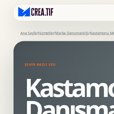
Ana Sayfa
/
Hizmetler
/
Marka Danışmanlığı
/
Kastamonu Me
Kurumsal Web Tasarim
Eticaret Arayuz Tasarimi
Premium Web Tasarim
Saas UI Tasarimi
Mobil Uyumlu Web Tasarim
Mobil Uygulama Arayuz Tasarimi
ŞEHIR BAZLI SEO
SEO Uyumlu Web Tasarim
UX Arastirma
Kastam
Wordpress Web Tasarim
Tasarim Sistemi
Webflow Web Tasarim
Prototip Tasarimi
Framer Web Tasarim
Dashboard UI Tasarimi
Danışma
Kurumsal Site Yenileme
Conversion UX Optimizasyonu