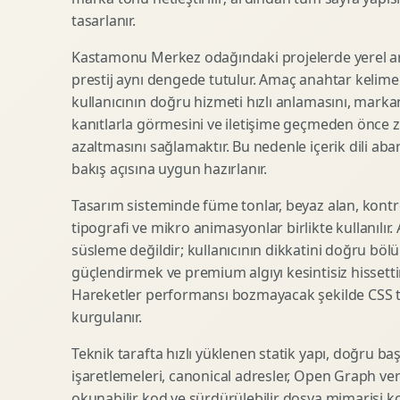
tasarlanır.
SEO Icerik Stratejisi
3D Sosyal Medya Gorseli
Schema Markup Optimizasyonu
3D Lansman Filmi
Kastamonu Merkez odağındaki projelerde yerel a
prestij aynı dengede tutulur. Amaç anahtar kelim
kullanıcının doğru hizmeti hızlı anlamasını, mark
kanıtlarla görmesini ve iletişime geçmeden önce zi
Premium Ambalaj Tasarimi
Afis Tasarimi
azaltmasını sağlamaktır. Bu nedenle içerik dili abart
Etiket Tasarimi
Brosur Tasarimi
bakış açısına uygun hazırlanır.
Kutu Tasarimi
Sosyal Medya Gorsel Tasarimi
Raf Gorunurlugu
Sunum Tasarimi
Tasarım sisteminde füme tonlar, beyaz alan, kontr
tipografi ve mikro animasyonlar birlikte kullanılır
Gida Ambalaj Tasarimi
Katalog Tasarimi
süsleme değildir; kullanıcının dikkatini doğru böl
Kozmetik Ambalaj Tasarimi
Infografik Tasarimi
güçlendirmek ve premium algıyı kesintisiz hissettir
E Ticaret Kutu Tasarimi
Fuaye Gorsel Tasarimi
Hareketler performansı bozmayacak şekilde CSS taba
Ambalaj Mockup Tasarimi
Kurumsal Ilan Tasarimi
kurgulanır.
Teknik tarafta hızlı yüklenen statik yapı, doğru ba
işaretlemeleri, canonical adresler, Open Graph veri
Shopify Tasarim
Lead Generation Landing Page
okunabilir kod ve sürdürülebilir dosya mimarisi k