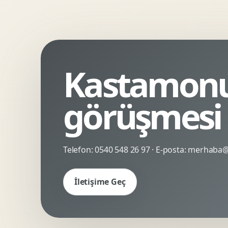
Kinetik Tipografi
Deneyimsel Mikrosite
Kastamonu 
görüşmesi
Telefon:
0540 548 26 97
· E-posta:
merhaba@c
İletişime Geç