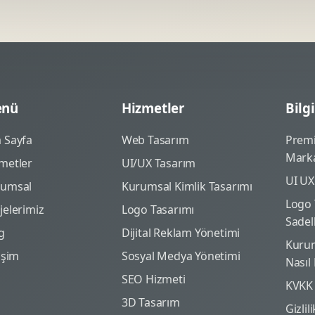
nü
Hizmetler
Bilgi
 Sayfa
Web Tasarım
Prem
Marka
metler
UI/UX Tasarım
UI UX
rumsal
Kurumsal Kimlik Tasarımı
Logo 
jelerimiz
Logo Tasarımı
Sadel
g
Dijital Reklam Yönetimi
Kurum
tişim
Sosyal Medya Yönetimi
Nasıl
SEO Hizmeti
KVKK
3D Tasarım
Gizlil