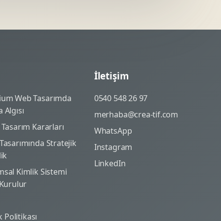
İletişim
ium Web Tasarımda
0540 548 26 97
 Algısı
merhaba@crea-tif.com
 Tasarım Kararları
WhatsApp
Tasarımında Stratejik
Instagram
lik
LinkedIn
sal Kimlik Sistemi
 Kurulur
ik Politikası