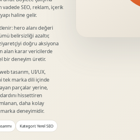
Video Reklam Kreatifi
n vadede SEO, reklam, içerik
Outdoor Reklam Tasarimi
apı haline gelir.
Kampanya Kimligi
lenir: hero alanı değeri
Performans Kreatif Seti
mü belirsizliği azaltır,
Story Reklam Tasarimi
 ziyaretçiyi doğru aksiyona
Statik Reklam Gorseli
ın alan karar vericilerde
Motion Banner Tasarimi
 bir deneyim üretir.
 web tasarım, UI/UX,
 tek marka dili içinde
şmayan parçalar yerine,
ardını hissettiren
umlanan, daha kolay
r marka deneyimidir.
asarımı
Kategori: Yerel SEO