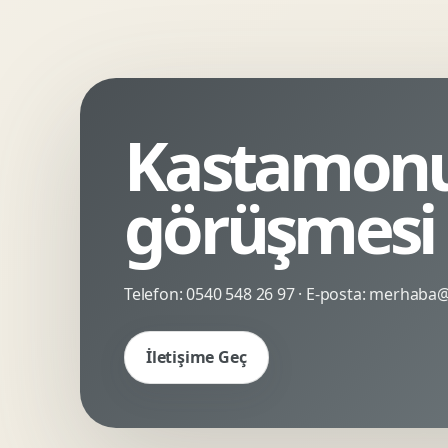
Kinetik Tipografi
Deneyimsel Mikrosite
Kastamonu 
görüşmesi
Telefon:
0540 548 26 97
· E-posta:
merhaba@c
İletişime Geç