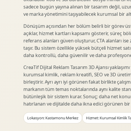
Woocommerce Tasarim
Reklam Landing Page
sadece bugün yayına alınan bir tasarım değil, uzu
Eticaret UX Optimizasyonu
Urun Lansman Sayfasi
ve marka yönetimini taşıyabilecek kurumsal bir alty
Urun Sayfasi Tasarimi
Ab Test Arayuzu
Dönüşüm açısından her bölüm belirli bir görev üst
Kategori Sayfasi Tasarimi
Webinar Landing Page
açıklar, hizmet kartları kapsamı gösterir, süreç bölü
Sepet Odeme UX
App Landing Page
referans alanları güven oluşturur, CTA alanları ise
Pazaryeri Marka Magazasi
Form Optimizasyonu
taşır. Bu sistem özellikle yüksek bütçeli hizmet sat
Eticaret SEO Altyapisi
Sales Page Tasarimi
daha kontrollü, daha güvenilir ve daha profesyonel
CreaTif Dijital Reklam Tasarım 3D Ajansı yaklaşımı
kurumsal kimlik, reklam kreatifi, SEO ve 3D üretimi
Logo Animasyonu
Webgl Deneyim Tasarimi
birleştirir. Ayrı ayrı iyi görünen fakat birlikte çalı
Mikro Animasyon Tasarimi
Interaktif Kampanya
markanın tüm temas noktalarında aynı kalite stand
Reklam Motion Video
AI Gorsel Konsept
bütünleşik bir sistem kurar. Sonuç; daha net kon
Arayuz Animasyonu
No Code Prototip
hatırlanan ve dijitalde daha ikna edici görünen bi
Lottie Animasyon
3D Web Deneyimi
Lokasyon: Kastamonu Merkez
Hizmet: Kurumsal Kimlik T
Sosyal Medya Motion
Veri Gorsellestirme
Urun Tanitim Animasyonu
Dinamik Landing Page