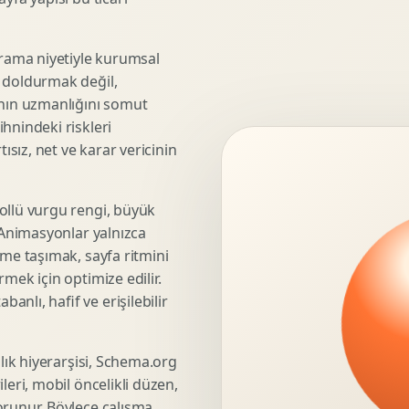
3D Render Alma
Teknik Modelleme
rama niyetiyle kurumsal
e doldurmak değil,
anın uzmanlığını somut
hnindeki riskleri
Marka Stratejisi
ısız, net ve karar vericinin
Marka Konumlandirma
Isimlendirme
Rekabet Analizi
ollü vurgu rengi, büyük
. Animasyonlar yalnızca
Hedef Kitle Analizi
üme taşımak, sayfa ritmini
Marka Mimarisi
mek için optimize edilir.
Deger Onerisi Tasarimi
nlı, hafif ve erişilebilir
Pazara Giris Stratejisi
şlık hiyerarşisi, Schema.org
leri, mobil öncelikli düzen,
Display Banner Tasarimi
orunur. Böylece çalışma