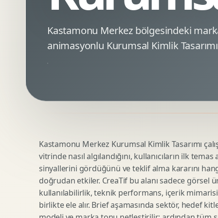
Minimal Logo Tasarimi
Google Ads Reklam Tasarimi
Premium Logo Tasarimi
Meta Ads Reklam Tasarimi
Kastamonu Merkez bölgesindeki marka
Amblem Tasarimi
Kampanya Stratejisi
animasyonlu Kurumsal Kimlik Tasarımı 
Logo Revizyonu
Performans Reklam Kreatifleri
Tipografik Logo Tasarimi
Youtube Reklam Kreatifi
Maskot Logo Tasarimi
Linkedin Reklam Kreatifi
Startup Logo Tasarimi
Display Banner Tasarimi
Kurumsal Logo Yenileme
Remarketing Kreatifleri
Kastamonu Merkez Kurumsal Kimlik Tasarımı çalışm
Teknik SEO
Urun Gorsellestirme
vitrinde nasıl algılandığını, kullanıcıların ilk tem
Yerel SEO
3D Reklam Gorseli
sinyallerini gördüğünü ve teklif alma kararını hang
Icerik SEO
Cgi Kampanya Gorseli
doğrudan etkiler. CreaTif bu alanı sadece görsel üre
SEO Denetimi
Motion 3D
kullanılabilirlik, teknik performans, içerik mimar
E Ticaret SEO
3D Karakter Tasarimi
birlikte ele alır. Brief aşamasında sektör, hedef kit
modeli ve marka tonu netleştirilir; ardından tüm sa
Uluslararasi SEO
3D Stand Tasarimi