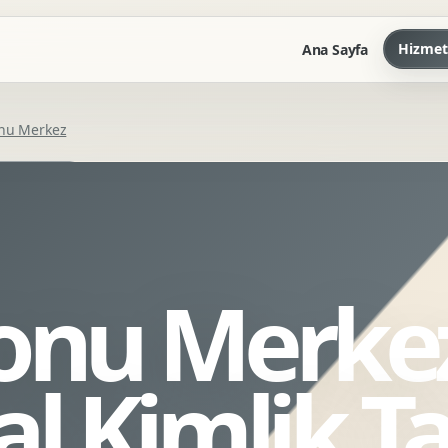
Hizmet
Ana Sayfa
nu Merkez
Marka Kilavuzu
Kartvizit Antetli Tasarimi
Kurumsal Sunum Tasarimi
Brand Guidelines
onu Merke
Gorsel Dil Tasarimi
Kurumsal Dokuman Tasarimi
Ofis Ici Gorsel Kimlik
l Kimlik Ta
Kurumsal Katalog Tasarimi