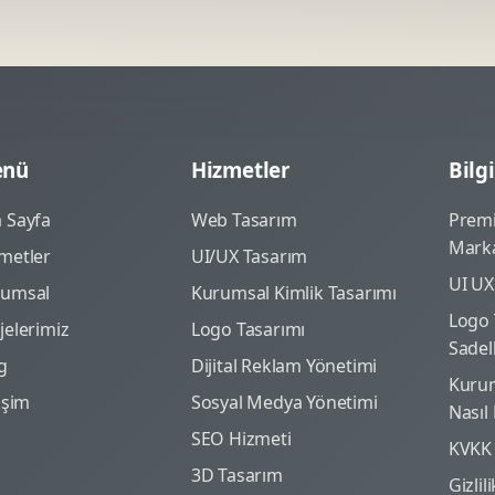
nü
Hizmetler
Bilgi
 Sayfa
Web Tasarım
Prem
Marka
metler
UI/UX Tasarım
UI UX
rumsal
Kurumsal Kimlik Tasarımı
Logo 
jelerimiz
Logo Tasarımı
Sadel
g
Dijital Reklam Yönetimi
Kurum
tişim
Sosyal Medya Yönetimi
Nasıl
SEO Hizmeti
KVKK
3D Tasarım
Gizlil