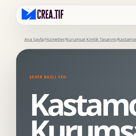
Ana Sayfa
/
Hizmetler
/
Kurumsal Kimlik Tasarımı
/
Kastamo
Kurumsal Web Tasarim
Eticaret Arayuz Tasarimi
Premium Web Tasarim
Saas UI Tasarimi
Mobil Uyumlu Web Tasarim
Mobil Uygulama Arayuz Tasarimi
ŞEHIR BAZLI SEO
SEO Uyumlu Web Tasarim
UX Arastirma
Kastam
Wordpress Web Tasarim
Tasarim Sistemi
Webflow Web Tasarim
Prototip Tasarimi
Framer Web Tasarim
Dashboard UI Tasarimi
Kurumsa
Kurumsal Site Yenileme
Conversion UX Optimizasyonu