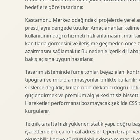
hedeflere göre tasarlanır.
SEO Icerik Stratejisi
3D Sosyal Medya Gorseli
Schema Markup Optimizasyonu
3D Lansman Filmi
Kastamonu Merkez odağındaki projelerde yerel a
prestij aynı dengede tutulur. Amaç anahtar kelim
kullanıcının doğru hizmeti hızlı anlamasını, mark
kanıtlarla görmesini ve iletişime geçmeden önce zi
Premium Ambalaj Tasarimi
Afis Tasarimi
azaltmasını sağlamaktır. Bu nedenle içerik dili abart
Etiket Tasarimi
Brosur Tasarimi
bakış açısına uygun hazırlanır.
Kutu Tasarimi
Sosyal Medya Gorsel Tasarimi
Raf Gorunurlugu
Sunum Tasarimi
Tasarım sisteminde füme tonlar, beyaz alan, kontr
tipografi ve mikro animasyonlar birlikte kullanılır
Gida Ambalaj Tasarimi
Katalog Tasarimi
süsleme değildir; kullanıcının dikkatini doğru böl
Kozmetik Ambalaj Tasarimi
Infografik Tasarimi
güçlendirmek ve premium algıyı kesintisiz hissettir
E Ticaret Kutu Tasarimi
Fuaye Gorsel Tasarimi
Hareketler performansı bozmayacak şekilde CSS taba
Ambalaj Mockup Tasarimi
Kurumsal Ilan Tasarimi
kurgulanır.
Teknik tarafta hızlı yüklenen statik yapı, doğru ba
işaretlemeleri, canonical adresler, Open Graph veri
Shopify Tasarim
Lead Generation Landing Page
okunabilir kod ve sürdürülebilir dosya mimarisi k