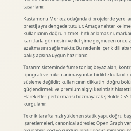
tasarlanır.
SEO Icerik Stratejisi
3D Sosyal Medya Gorseli
Schema Markup Optimizasyonu
3D Lansman Filmi
Kastamonu Merkez odağındaki projelerde yerel a
prestij aynı dengede tutulur. Amaç anahtar kelim
kullanıcının doğru hizmeti hızlı anlamasını, mark
kanıtlarla görmesini ve iletişime geçmeden önce zi
Premium Ambalaj Tasarimi
Afis Tasarimi
azaltmasını sağlamaktır. Bu nedenle içerik dili abart
Etiket Tasarimi
Brosur Tasarimi
bakış açısına uygun hazırlanır.
Kutu Tasarimi
Sosyal Medya Gorsel Tasarimi
Raf Gorunurlugu
Sunum Tasarimi
Tasarım sisteminde füme tonlar, beyaz alan, kontr
tipografi ve mikro animasyonlar birlikte kullanılır
Gida Ambalaj Tasarimi
Katalog Tasarimi
süsleme değildir; kullanıcının dikkatini doğru böl
Kozmetik Ambalaj Tasarimi
Infografik Tasarimi
güçlendirmek ve premium algıyı kesintisiz hissettir
E Ticaret Kutu Tasarimi
Fuaye Gorsel Tasarimi
Hareketler performansı bozmayacak şekilde CSS taba
Ambalaj Mockup Tasarimi
Kurumsal Ilan Tasarimi
kurgulanır.
Teknik tarafta hızlı yüklenen statik yapı, doğru ba
işaretlemeleri, canonical adresler, Open Graph veri
Shopify Tasarim
Lead Generation Landing Page
okunabilir kod ve sürdürülebilir dosya mimarisi k