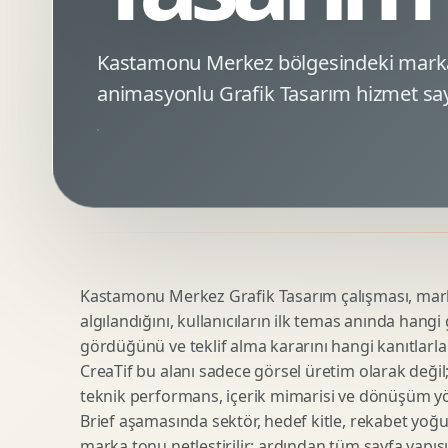
Minimal Logo Tasarimi
Google Ads Reklam Tasarimi
Premium Logo Tasarimi
Meta Ads Reklam Tasarimi
Kastamonu Merkez bölgesindeki marka
Amblem Tasarimi
Kampanya Stratejisi
animasyonlu Grafik Tasarım hizmet say
Logo Revizyonu
Performans Reklam Kreatifleri
Tipografik Logo Tasarimi
Youtube Reklam Kreatifi
Maskot Logo Tasarimi
Linkedin Reklam Kreatifi
Startup Logo Tasarimi
Display Banner Tasarimi
Kurumsal Logo Yenileme
Remarketing Kreatifleri
Kastamonu Merkez Grafik Tasarım çalışması, markan
Teknik SEO
Urun Gorsellestirme
algılandığını, kullanıcıların ilk temas anında hangi
Yerel SEO
3D Reklam Gorseli
gördüğünü ve teklif alma kararını hangi kanıtlarla
Icerik SEO
Cgi Kampanya Gorseli
CreaTif bu alanı sadece görsel üretim olarak değil; st
SEO Denetimi
Motion 3D
teknik performans, içerik mimarisi ve dönüşüm yönet
E Ticaret SEO
3D Karakter Tasarimi
Brief aşamasında sektör, hedef kitle, rekabet yoğu
marka tonu netleştirilir; ardından tüm sayfa yapısı
Uluslararasi SEO
3D Stand Tasarimi