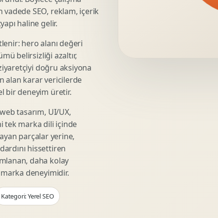
Video Reklam Kreatifi
n vadede SEO, reklam, içerik
Outdoor Reklam Tasarimi
apı haline gelir.
Kampanya Kimligi
lenir: hero alanı değeri
Performans Kreatif Seti
mü belirsizliği azaltır,
Story Reklam Tasarimi
 ziyaretçiyi doğru aksiyona
Statik Reklam Gorseli
ın alan karar vericilerde
Motion Banner Tasarimi
 bir deneyim üretir.
 web tasarım, UI/UX,
 tek marka dili içinde
şmayan parçalar yerine,
ardını hissettiren
umlanan, daha kolay
r marka deneyimidir.
Kategori: Yerel SEO