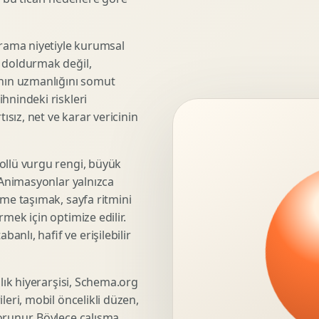
3D Render Alma
Teknik Modelleme
rama niyetiyle kurumsal
e doldurmak değil,
anın uzmanlığını somut
hnindeki riskleri
Marka Stratejisi
ısız, net ve karar vericinin
Marka Konumlandirma
Isimlendirme
Rekabet Analizi
ollü vurgu rengi, büyük
. Animasyonlar yalnızca
Hedef Kitle Analizi
üme taşımak, sayfa ritmini
Marka Mimarisi
mek için optimize edilir.
Deger Onerisi Tasarimi
nlı, hafif ve erişilebilir
Pazara Giris Stratejisi
şlık hiyerarşisi, Schema.org
leri, mobil öncelikli düzen,
Display Banner Tasarimi
orunur. Böylece çalışma