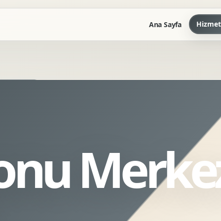
Hizmet
Ana Sayfa
Marka Kilavuzu
Kartvizit Antetli Tasarimi
Kurumsal Sunum Tasarimi
Brand Guidelines
nu Merkez
Gorsel Dil Tasarimi
Kurumsal Dokuman Tasarimi
Ofis Ici Gorsel Kimlik
Kurumsal Katalog Tasarimi