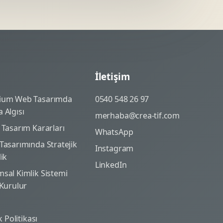
İletişim
ium Web Tasarımda
0540 548 26 97
 Algısı
merhaba@crea-tif.com
 Tasarım Kararları
WhatsApp
Tasarımında Stratejik
Instagram
lik
LinkedIn
sal Kimlik Sistemi
 Kurulur
ik Politikası