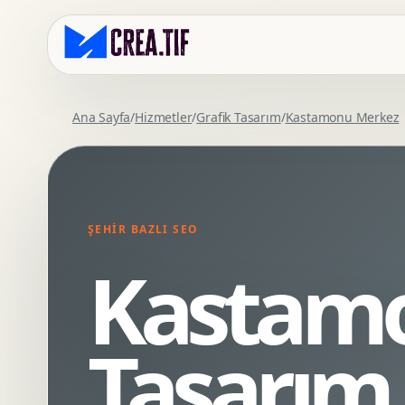
Ana Sayfa
/
Hizmetler
/
Grafik Tasarım
/
Kastamonu Merkez
Kurumsal Web Tasarim
Eticaret Arayuz Tasarimi
Premium Web Tasarim
Saas UI Tasarimi
Mobil Uyumlu Web Tasarim
Mobil Uygulama Arayuz Tasarimi
ŞEHIR BAZLI SEO
SEO Uyumlu Web Tasarim
UX Arastirma
Kastamo
Wordpress Web Tasarim
Tasarim Sistemi
Webflow Web Tasarim
Prototip Tasarimi
Framer Web Tasarim
Dashboard UI Tasarimi
Tasarım
Kurumsal Site Yenileme
Conversion UX Optimizasyonu