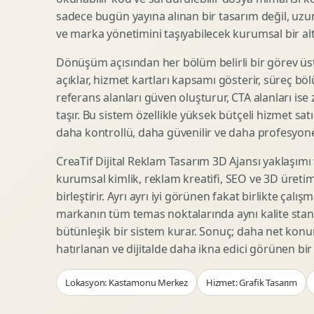
Woocommerce Tasarim
Reklam Landing Page
sadece bugün yayına alınan bir tasarım değil, uzu
Eticaret UX Optimizasyonu
Urun Lansman Sayfasi
ve marka yönetimini taşıyabilecek kurumsal bir alty
Urun Sayfasi Tasarimi
Ab Test Arayuzu
Dönüşüm açısından her bölüm belirli bir görev üst
Kategori Sayfasi Tasarimi
Webinar Landing Page
açıklar, hizmet kartları kapsamı gösterir, süreç bölü
Sepet Odeme UX
App Landing Page
referans alanları güven oluşturur, CTA alanları ise
Pazaryeri Marka Magazasi
Form Optimizasyonu
taşır. Bu sistem özellikle yüksek bütçeli hizmet sat
Eticaret SEO Altyapisi
Sales Page Tasarimi
daha kontrollü, daha güvenilir ve daha profesyonel
CreaTif Dijital Reklam Tasarım 3D Ajansı yaklaşımı
kurumsal kimlik, reklam kreatifi, SEO ve 3D üretimi
Logo Animasyonu
Webgl Deneyim Tasarimi
birleştirir. Ayrı ayrı iyi görünen fakat birlikte çalı
Mikro Animasyon Tasarimi
Interaktif Kampanya
markanın tüm temas noktalarında aynı kalite stand
Reklam Motion Video
AI Gorsel Konsept
bütünleşik bir sistem kurar. Sonuç; daha net kon
Arayuz Animasyonu
No Code Prototip
hatırlanan ve dijitalde daha ikna edici görünen bi
Lottie Animasyon
3D Web Deneyimi
Lokasyon: Kastamonu Merkez
Hizmet: Grafik Tasarım
Sosyal Medya Motion
Veri Gorsellestirme
Urun Tanitim Animasyonu
Dinamik Landing Page