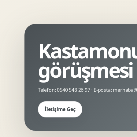
Kinetik Tipografi
Deneyimsel Mikrosite
Kastamonu 
görüşmesi
Telefon:
0540 548 26 97
· E-posta:
merhaba@c
İletişime Geç