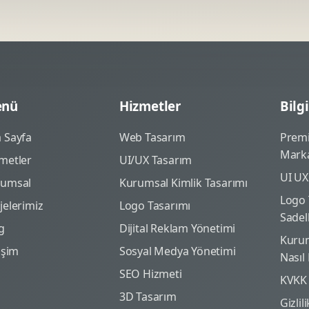
nü
Hizmetler
Bilgi
 Sayfa
Web Tasarım
Prem
Marka
metler
UI/UX Tasarım
UI UX
rumsal
Kurumsal Kimlik Tasarımı
Logo 
jelerimiz
Logo Tasarımı
Sadel
g
Dijital Reklam Yönetimi
Kurum
tişim
Sosyal Medya Yönetimi
Nasıl
SEO Hizmeti
KVKK
3D Tasarım
Gizlil