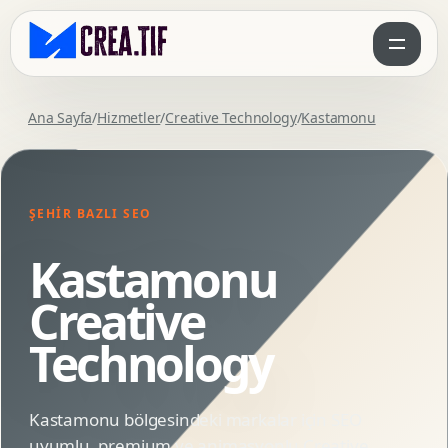
Ana Sayfa
/
Hizmetler
/
Creative Technology
/
Kastamonu
ŞEHIR BAZLI SEO
Kastamonu
Creative
Technology
Kastamonu bölgesindeki markalar için SEO
uyumlu, premium ve animasyonlu Creative