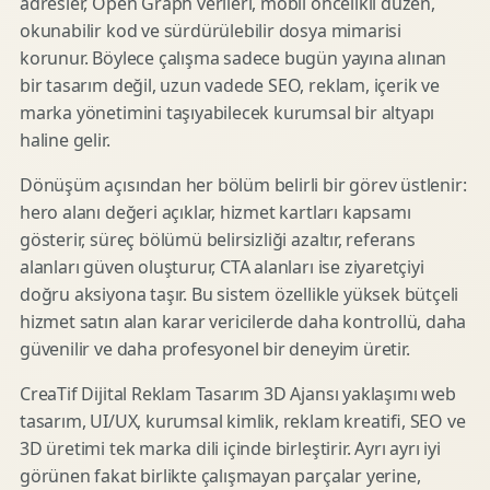
adresler, Open Graph verileri, mobil öncelikli düzen,
okunabilir kod ve sürdürülebilir dosya mimarisi
korunur. Böylece çalışma sadece bugün yayına alınan
bir tasarım değil, uzun vadede SEO, reklam, içerik ve
marka yönetimini taşıyabilecek kurumsal bir altyapı
haline gelir.
Dönüşüm açısından her bölüm belirli bir görev üstlenir:
hero alanı değeri açıklar, hizmet kartları kapsamı
gösterir, süreç bölümü belirsizliği azaltır, referans
alanları güven oluşturur, CTA alanları ise ziyaretçiyi
doğru aksiyona taşır. Bu sistem özellikle yüksek bütçeli
hizmet satın alan karar vericilerde daha kontrollü, daha
güvenilir ve daha profesyonel bir deneyim üretir.
CreaTif Dijital Reklam Tasarım 3D Ajansı yaklaşımı web
tasarım, UI/UX, kurumsal kimlik, reklam kreatifi, SEO ve
3D üretimi tek marka dili içinde birleştirir. Ayrı ayrı iyi
görünen fakat birlikte çalışmayan parçalar yerine,