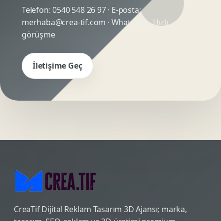
Telefon:
0540 548 26 97
· E-posta:
merhaba@crea-tif.com
· WhatsApp:
Hızlı
görüşme
İletişime Geç
CreaTif Dijital Reklam Tasarım 3D Ajansı; marka,