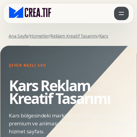
Ana Sayfa
/
Hizmetler
/
Reklam Kreatif Tasarımı
/
Kars
ŞEHIR BAZLI SEO
Kars Reklam
Kreatif Tasarımı
Kars bölgesindeki markalar için SEO uyumlu,
premium ve animasyonlu Reklam Kreatif Tasarımı
hizmet sayfası.