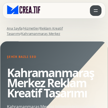
Ana Sayfa
/
Hizmetler
/
Reklam Kreatif
Tasarımı
/
Kahramanmaraş Merkez
ŞEHIR BAZLI SEO
Kahramanmaraş
Merkez Reklam
Kreatif Tasarımı
Kahramanmaraş Merkez bölgesindeki markalar