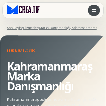
Ana Sayfa
/
Hizmetler
/
Marka Danışmanlığı
/
Kahramanmaraş
ŞEHIR BAZLI SEO
Kahramanmaraş
Marka
Danışmanlığı
Kahramanmaraş bölgesindeki markalar için SEO
uyumlu, premium ve animasyonlu Marka