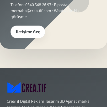
Telefon:
0540 548 26 97
· E-posta:
merhaba@crea-tif.com
· WhatsApp:
Hızlı
görüşme
İletişime Geç
CreaTif Dijital Reklam Tasarım 3D Ajansı; marka,