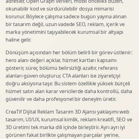
adresler, Open Graph verileri, mobil öncelikli düzen,
okunabilir kod ve sürdürülebilir dosya mimarisi
korunur. Böylece çalışma sadece bugün yayına alınan
bir tasarım değil, uzun vadede SEO, reklam, içerik ve
marka yönetimini taşıyabilecek kurumsal bir altyapı
haline gelir.
Dönüşüm açısından her bölüm belirli bir görev üstlenir:
hero alanı değeri açıklar, hizmet kartları kapsamı
gösterir, süreç bölümü belirsizliği azaltır, referans
alanları güven oluşturur, CTA alanları ise ziyaretçiyi
doğru aksiyona taşır. Bu sistem özellikle yüksek bütçeli
hizmet satın alan karar vericilerde daha kontrollü, daha
güvenilir ve daha profesyonel bir deneyim üretir.
CreaTif Dijital Reklam Tasarım 3D Ajansı yaklaşımı web
tasarım, UI/UX, kurumsal kimlik, reklam kreatifi, SEO ve
3D üretimi tek marka dili içinde birleştirir. Ayrı ayrı iyi
görünen fakat birlikte çalışmayan parçalar yerine,