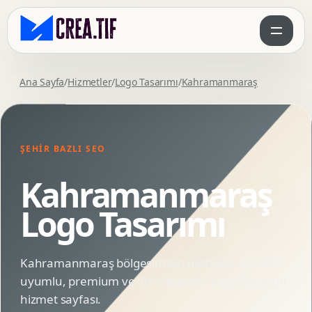
Ana Sayfa
/
Hizmetler
/
Logo Tasarımı
/
Kahramanmaraş
ŞEHIR BAZLI SEO
Kahramanmaraş
Logo Tasarımı
Kahramanmaraş bölgesindeki markalar için SEO
uyumlu, premium ve animasyonlu Logo Tasarımı
hizmet sayfası.