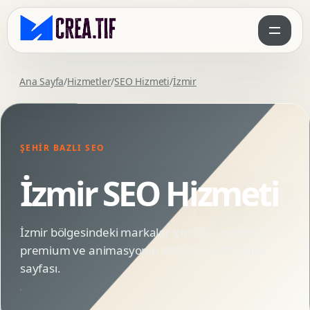
Ana Sayfa
/
Hizmetler
/
SEO Hizmeti
/
İzmir
ŞEHIR BAZLI SEO
İzmir SEO Hizmeti
İzmir bölgesindeki markalar için SEO uyumlu,
premium ve animasyonlu SEO Hizmeti hizmet
sayfası.