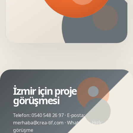
İzmir için proje
görüşmesi
Telefon:
0540 548 26 97
· E-posta:
merhaba@crea-tif.com
· WhatsApp:
Hızlı
görüşme