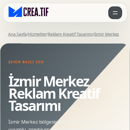
Ana Sayfa
/
Hizmetler
/
Reklam Kreatif Tasarımı
/
İzmir Merkez
ŞEHIR BAZLI SEO
İzmir Merkez
Reklam Kreatif
Tasarımı
İzmir Merkez bölgesindeki markalar için SEO
uyumlu, premium ve animasyonlu Reklam Kreatif