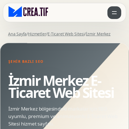
Ana Sayfa
/
Hizmetler
/
E-Ticaret Web Sitesi
/
İzmir Merkez
ŞEHIR BAZLI SEO
İzmir Merkez E-
Ticaret Web Sitesi
İzmir Merkez bölgesindeki markalar için SEO
uyumlu, premium ve animasyonlu E-Ticaret Web
Sitesi hizmet sayfası.