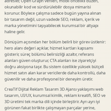
adresler, Open Graph verileri, mobil öncelikli düzen,
okunabilir kod ve sürdürülebilir dosya mimarisi
korunur. Böylece çalışma sadece bugün yayına alınan
bir tasarım değil, uzun vadede SEO, reklam, içerik ve
marka yönetimini taşıyabilecek kurumsal bir altyapı
haline gelir.
Dönüşüm açısından her bölüm belirli bir görev üstlenir:
hero alanı değeri açıklar, hizmet kartları kapsamı
gösterir, süreç bölümü belirsizliği azaltır, referans
alanları güven oluşturur, CTA alanları ise ziyaretçiyi
doğru aksiyona taşır. Bu sistem özellikle yüksek bütçeli
hizmet satın alan karar vericilerde daha kontrollü, daha
güvenilir ve daha profesyonel bir deneyim üretir.
CreaTif Dijital Reklam Tasarım 3D Ajansı yaklaşımı web
tasarım, UI/UX, kurumsal kimlik, reklam kreatifi, SEO ve
3D üretimi tek marka dili içinde birleştirir. Ayrı ayrı iyi
görünen fakat birlikte çalışmayan parçalar yerine,