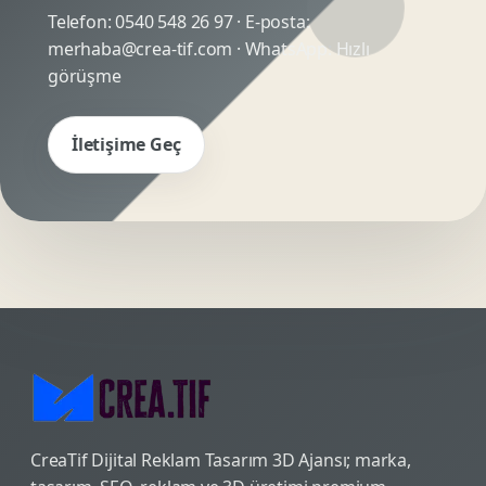
Telefon:
0540 548 26 97
· E-posta:
merhaba@crea-tif.com
· WhatsApp:
Hızlı
görüşme
İletişime Geç
CreaTif Dijital Reklam Tasarım 3D Ajansı; marka,