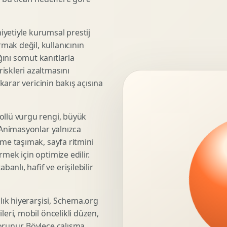
3D Render Alma
Teknik Modelleme
yetiyle kurumsal prestij
mak değil, kullanıcının
ını somut kanıtlarla
iskleri azaltmasını
Marka Stratejisi
 karar vericinin bakış açısına
Marka Konumlandirma
Isimlendirme
Rekabet Analizi
ollü vurgu rengi, büyük
. Animasyonlar yalnızca
Hedef Kitle Analizi
üme taşımak, sayfa ritmini
Marka Mimarisi
mek için optimize edilir.
Deger Onerisi Tasarimi
nlı, hafif ve erişilebilir
Pazara Giris Stratejisi
şlık hiyerarşisi, Schema.org
leri, mobil öncelikli düzen,
Display Banner Tasarimi
orunur. Böylece çalışma