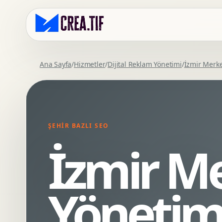
Ana Sayfa
/
Hizmetler
/
Dijital Reklam Yönetimi
/
İzmir Merk
Kurumsal Web Tasarim
Eticaret Arayuz Tasarimi
Premium Web Tasarim
Saas UI Tasarimi
Mobil Uyumlu Web Tasarim
Mobil Uygulama Arayuz Tasarimi
ŞEHIR BAZLI SEO
SEO Uyumlu Web Tasarim
UX Arastirma
İzmir Me
Wordpress Web Tasarim
Tasarim Sistemi
Webflow Web Tasarim
Prototip Tasarimi
Framer Web Tasarim
Dashboard UI Tasarimi
Yönetim
Kurumsal Site Yenileme
Conversion UX Optimizasyonu