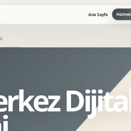
Hizmet
Ana Sayfa
ez
Marka Kilavuzu
Kartvizit Antetli Tasarimi
Kurumsal Sunum Tasarimi
Brand Guidelines
rkez Dijit
Gorsel Dil Tasarimi
Kurumsal Dokuman Tasarimi
Ofis Ici Gorsel Kimlik
i
Kurumsal Katalog Tasarimi