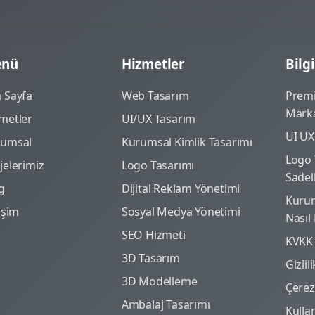
nü
Hizmetler
Bilgi
 Sayfa
Web Tasarım
Prem
Marka
metler
UI/UX Tasarım
UI UX
rumsal
Kurumsal Kimlik Tasarımı
Logo 
jelerimiz
Logo Tasarımı
Sadel
g
Dijital Reklam Yönetimi
Kurum
tişim
Sosyal Medya Yönetimi
Nasıl
SEO Hizmeti
KVKK
3D Tasarım
Gizlil
3D Modelleme
Çerez 
Ambalaj Tasarımı
Kulla