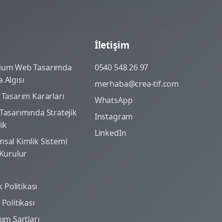
İletişim
ium Web Tasarımda
0540 548 26 97
 Algısı
merhaba@crea-tif.com
 Tasarım Kararları
WhatsApp
Tasarımında Stratejik
Instagram
lik
LinkedIn
sal Kimlik Sistemi
 Kurulur
ik Politikası
Politikası
nım Şartları