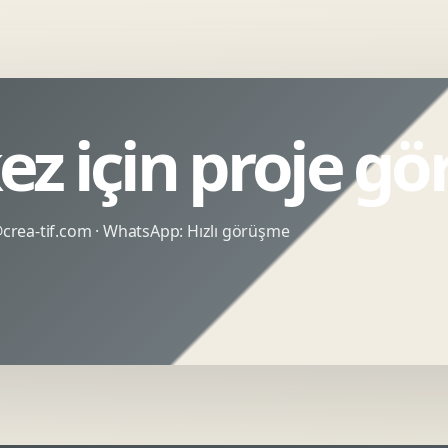
ez için proje g
rea-tif.com
· WhatsApp:
Hızlı görüşme