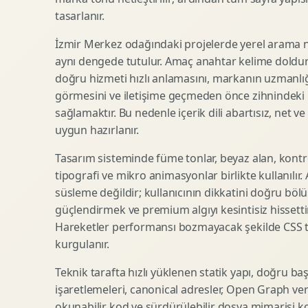
tasarlanır.
SEO Icerik Stratejisi
3D Sosyal Medya Gorseli
Schema Markup Optimizasyonu
3D Lansman Filmi
İzmir Merkez odağındaki projelerde yerel arama ni
aynı dengede tutulur. Amaç anahtar kelime doldur
doğru hizmeti hızlı anlamasını, markanın uzmanlığ
görmesini ve iletişime geçmeden önce zihnindeki r
Premium Ambalaj Tasarimi
Afis Tasarimi
sağlamaktır. Bu nedenle içerik dili abartısız, net ve
Etiket Tasarimi
Brosur Tasarimi
uygun hazırlanır.
Kutu Tasarimi
Sosyal Medya Gorsel Tasarimi
Raf Gorunurlugu
Sunum Tasarimi
Tasarım sisteminde füme tonlar, beyaz alan, kontr
tipografi ve mikro animasyonlar birlikte kullanılır
Gida Ambalaj Tasarimi
Katalog Tasarimi
süsleme değildir; kullanıcının dikkatini doğru böl
Kozmetik Ambalaj Tasarimi
Infografik Tasarimi
güçlendirmek ve premium algıyı kesintisiz hissettir
E Ticaret Kutu Tasarimi
Fuaye Gorsel Tasarimi
Hareketler performansı bozmayacak şekilde CSS taba
Ambalaj Mockup Tasarimi
Kurumsal Ilan Tasarimi
kurgulanır.
Teknik tarafta hızlı yüklenen statik yapı, doğru ba
işaretlemeleri, canonical adresler, Open Graph veri
Shopify Tasarim
Lead Generation Landing Page
okunabilir kod ve sürdürülebilir dosya mimarisi k