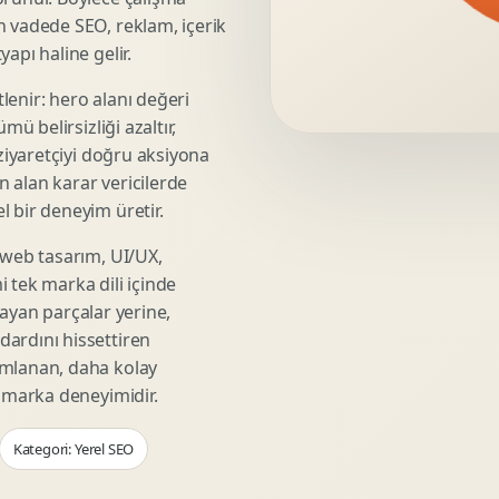
Video Reklam Kreatifi
n vadede SEO, reklam, içerik
Outdoor Reklam Tasarimi
apı haline gelir.
Kampanya Kimligi
lenir: hero alanı değeri
Performans Kreatif Seti
mü belirsizliği azaltır,
Story Reklam Tasarimi
 ziyaretçiyi doğru aksiyona
Statik Reklam Gorseli
ın alan karar vericilerde
Motion Banner Tasarimi
 bir deneyim üretir.
 web tasarım, UI/UX,
 tek marka dili içinde
şmayan parçalar yerine,
ardını hissettiren
umlanan, daha kolay
r marka deneyimidir.
Kategori: Yerel SEO