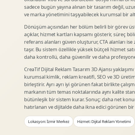
Woocommerce Tasarim
Reklam Landing Page
sadece bugün yayına alınan bir tasarım değil, uzu
Eticaret UX Optimizasyonu
Urun Lansman Sayfasi
ve marka yönetimini taşıyabilecek kurumsal bir alty
Urun Sayfasi Tasarimi
Ab Test Arayuzu
Dönüşüm açısından her bölüm belirli bir görev üst
Kategori Sayfasi Tasarimi
Webinar Landing Page
açıklar, hizmet kartları kapsamı gösterir, süreç bölü
Sepet Odeme UX
App Landing Page
referans alanları güven oluşturur, CTA alanları ise
Pazaryeri Marka Magazasi
Form Optimizasyonu
taşır. Bu sistem özellikle yüksek bütçeli hizmet sat
Eticaret SEO Altyapisi
Sales Page Tasarimi
daha kontrollü, daha güvenilir ve daha profesyonel
CreaTif Dijital Reklam Tasarım 3D Ajansı yaklaşımı
kurumsal kimlik, reklam kreatifi, SEO ve 3D üretimi
Logo Animasyonu
Webgl Deneyim Tasarimi
birleştirir. Ayrı ayrı iyi görünen fakat birlikte çalı
Mikro Animasyon Tasarimi
Interaktif Kampanya
markanın tüm temas noktalarında aynı kalite stand
Reklam Motion Video
AI Gorsel Konsept
bütünleşik bir sistem kurar. Sonuç; daha net kon
Arayuz Animasyonu
No Code Prototip
hatırlanan ve dijitalde daha ikna edici görünen bi
Lottie Animasyon
3D Web Deneyimi
Lokasyon: İzmir Merkez
Hizmet: Dijital Reklam Yönetimi
Sosyal Medya Motion
Veri Gorsellestirme
Urun Tanitim Animasyonu
Dinamik Landing Page