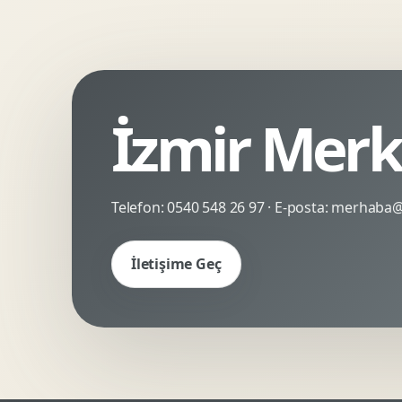
Kinetik Tipografi
Deneyimsel Mikrosite
İzmir Merk
Telefon:
0540 548 26 97
· E-posta:
merhaba@c
İletişime Geç