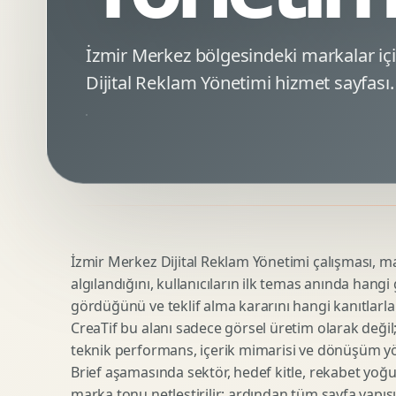
Minimal Logo Tasarimi
Google Ads Reklam Tasarimi
Premium Logo Tasarimi
Meta Ads Reklam Tasarimi
İzmir Merkez bölgesindeki markalar i
Amblem Tasarimi
Kampanya Stratejisi
Dijital Reklam Yönetimi hizmet sayfası.
Logo Revizyonu
Performans Reklam Kreatifleri
Tipografik Logo Tasarimi
Youtube Reklam Kreatifi
Maskot Logo Tasarimi
Linkedin Reklam Kreatifi
Startup Logo Tasarimi
Display Banner Tasarimi
Kurumsal Logo Yenileme
Remarketing Kreatifleri
İzmir Merkez Dijital Reklam Yönetimi çalışması, mar
Teknik SEO
Urun Gorsellestirme
algılandığını, kullanıcıların ilk temas anında hangi
Yerel SEO
3D Reklam Gorseli
gördüğünü ve teklif alma kararını hangi kanıtlarla
Icerik SEO
Cgi Kampanya Gorseli
CreaTif bu alanı sadece görsel üretim olarak değil; st
SEO Denetimi
Motion 3D
teknik performans, içerik mimarisi ve dönüşüm yönet
E Ticaret SEO
3D Karakter Tasarimi
Brief aşamasında sektör, hedef kitle, rekabet yoğu
marka tonu netleştirilir; ardından tüm sayfa yapısı
Uluslararasi SEO
3D Stand Tasarimi